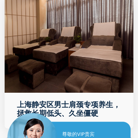
上海静安区男士肩颈专项养生，
拯救长期低头、久坐僵硬
尊敬的VIP贵宾