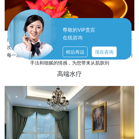
尊敬的VIP贵宾
在线咨询
广州天河区水疗服务，不仅仅是一次简单的放松体验，而是一
次深入灵魂的疗愈之旅。在这里，每一滴水珠都承载着关怀，
稍后再说
现在咨询
每一次触摸都传递着温暖。我们用心聆听您的需求，用专业的
手法和细腻的情感，为您带来从肌肤到
高端水疗