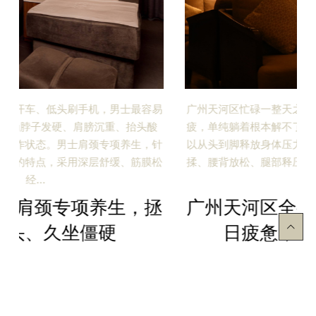
广州天河区忙碌一整天之后，浑身僵硬、肩背发紧、身心俱
疲，单纯躺着根本解不了乏。一次完整的全身放松按摩，可
以从头到脚释放身体压力。从头部舒缓、肩颈疏通、背部开
揉、腰背放松、腿部释压，全覆盖式调理，不放过任何一处
疲劳…
广州天河区全身放松按摩，卸下整
日疲惫，轻松治愈一整天