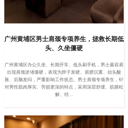
广州黄埔区男士肩颈专项养生，拯救长期低
头、久坐僵硬
广州黄埔区办公久坐、长期开车、低头刷手机，男士最容易
出现肩颈淤堵僵硬，表现为脖子发硬、肩膀沉重、抬头酸
胀、后脑发闷，严重影响工作状态。男士肩颈专项养生，针
对男性肌肉厚实、劳损更深的特点，采用深层舒缓、筋膜松
解、经…