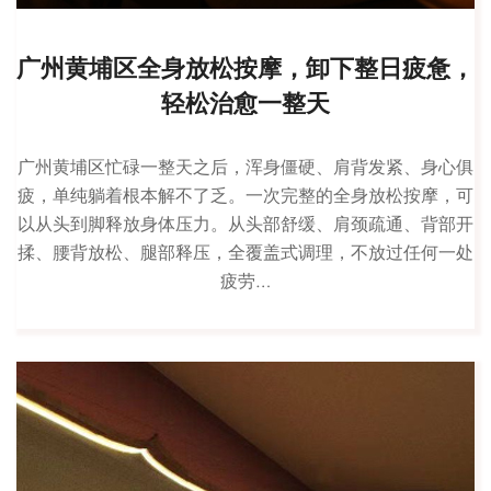
广州黄埔区全身放松按摩，卸下整日疲惫，
轻松治愈一整天
广州黄埔区忙碌一整天之后，浑身僵硬、肩背发紧、身心俱
疲，单纯躺着根本解不了乏。一次完整的全身放松按摩，可
以从头到脚释放身体压力。从头部舒缓、肩颈疏通、背部开
揉、腰背放松、腿部释压，全覆盖式调理，不放过任何一处
疲劳…