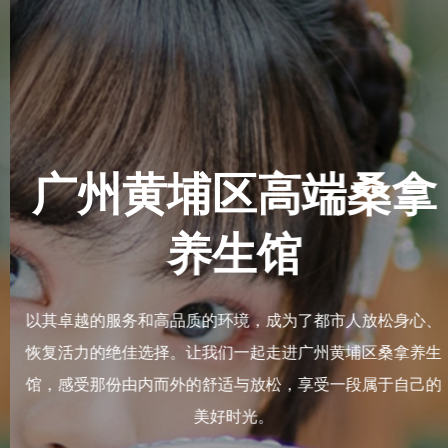
广州黄埔
疗足疗会馆
养
够提供温暖湿润的环境，帮助顾
以其卓越的服务和高品质的
论是桑拿还是蒸汽，这里的一切
恢复活力的绝佳选择。让我
提供最好的体验。
馆，感受那份由内而外的舒
美好