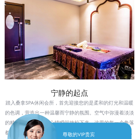
宁静的起点
踏入桑拿SPA休闲会所，首先迎接您的是柔和的灯光和温暖
的色调，营造出一种温馨而宁静的氛围。空气中弥漫着淡淡
的精油香气，让人的心情瞬间放松下来。这里的每一个角落
都透露出对细节的极致追求，从舒适的沙发到精致的装饰，
尊敬的VIP贵宾