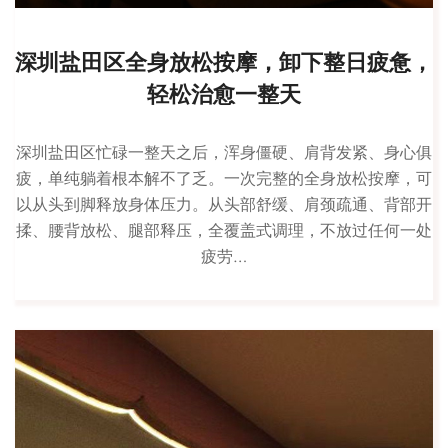
深圳盐田区全身放松按摩，卸下整日疲惫，
轻松治愈一整天
深圳盐田区忙碌一整天之后，浑身僵硬、肩背发紧、身心俱
疲，单纯躺着根本解不了乏。一次完整的全身放松按摩，可
以从头到脚释放身体压力。从头部舒缓、肩颈疏通、背部开
揉、腰背放松、腿部释压，全覆盖式调理，不放过任何一处
疲劳…