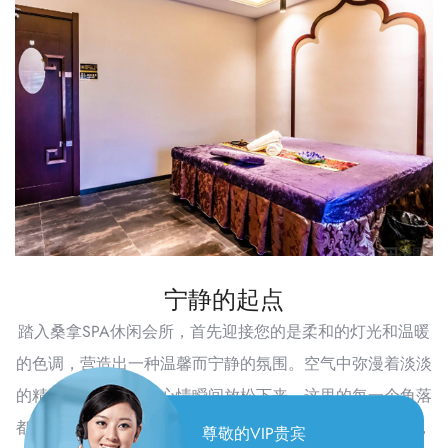
宁静的起点
踏入桑拿SPA休闲会所，首先迎接您的是柔和的灯光和温暖
的色调，营造出一种温馨而宁静的氛围。空气中弥漫着淡淡
的精油香气，让人的心情瞬间放松下来。这里的每一个角落
都透露出对细节的极致追求，从舒适的沙发到精致的装饰，
尊敬的VIP贵宾