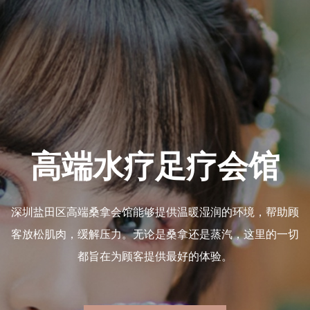
桑拿
高端水疗足疗会
深圳盐田区高端桑拿会馆能够提供温暖湿润的环境
松身心、
客放松肌肉，缓解压力。无论是桑拿还是蒸汽，这
桑拿养生
都旨在为顾客提供最好的体验。
于自己的