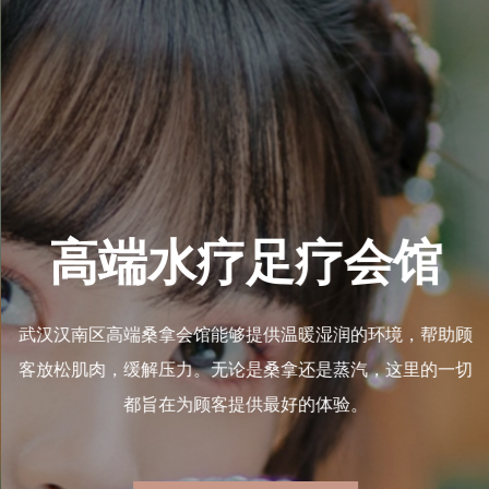
区高端桑拿
高端水疗
生馆
武汉汉南区高端桑拿会馆能够
境，成为了都市人放松身心、
客放松肌肉，缓解压力。无论
一起走进武汉汉南区桑拿养生
都旨在为顾客提
与放松，享受一段属于自己的
光。