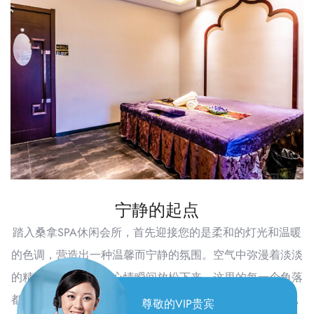
宁静的起点
踏入桑拿SPA休闲会所，首先迎接您的是柔和的灯光和温暖
的色调，营造出一种温馨而宁静的氛围。空气中弥漫着淡淡
的精油香气，让人的心情瞬间放松下来。这里的每一个角落
都透露出对细节的极致追求，从舒适的沙发到精致的装饰，
尊敬的VIP贵宾