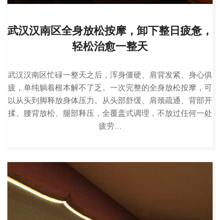
武汉汉南区全身放松按摩，卸下整日疲惫，
轻松治愈一整天
武汉汉南区忙碌一整天之后，浑身僵硬、肩背发紧、身心俱
疲，单纯躺着根本解不了乏。一次完整的全身放松按摩，可
以从头到脚释放身体压力。从头部舒缓、肩颈疏通、背部开
揉、腰背放松、腿部释压，全覆盖式调理，不放过任何一处
疲劳…