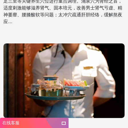
足三里等关键养生穴位进行重点调理。涌泉穴为肾经之首，
适度刺激能够滋养肾气、固本培元，改善男士肾气亏虚、精
神萎靡、腰膝酸软等问题；太冲穴疏通肝胆经络，缓解熬夜
应…
在线客服