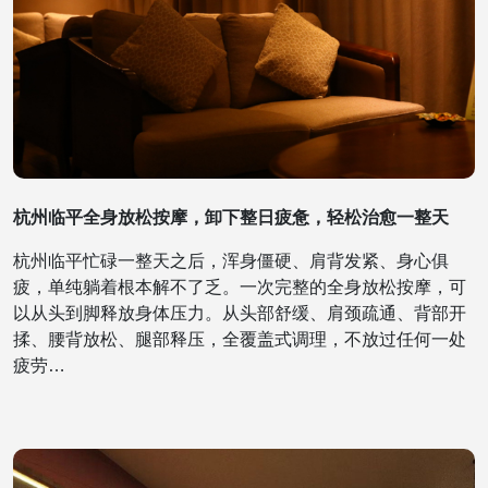
杭州临平全身放松按摩，卸下整日疲惫，轻松治愈一整天
杭州临平忙碌一整天之后，浑身僵硬、肩背发紧、身心俱
疲，单纯躺着根本解不了乏。一次完整的全身放松按摩，可
以从头到脚释放身体压力。从头部舒缓、肩颈疏通、背部开
揉、腰背放松、腿部释压，全覆盖式调理，不放过任何一处
疲劳…