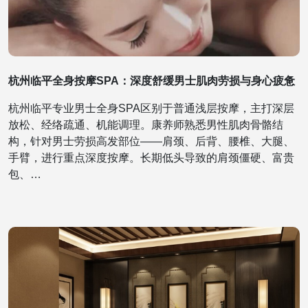
杭州临平全身按摩SPA：深度舒缓男士肌肉劳损与身心疲惫
杭州临平专业男士全身SPA区别于普通浅层按摩，主打深层
放松、经络疏通、机能调理。康养师熟悉男性肌肉骨骼结
构，针对男士劳损高发部位——肩颈、后背、腰椎、大腿、
手臂，进行重点深度按摩。长期低头导致的肩颈僵硬、富贵
包、…