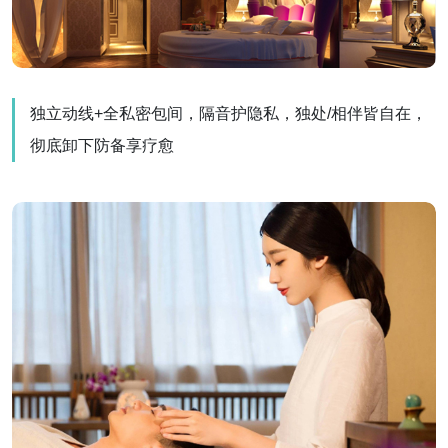
独立动线+全私密包间，隔音护隐私，独处/相伴皆自在，
彻底卸下防备享疗愈