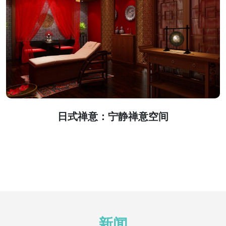
日式禅意：宁静禅意空间
新闻