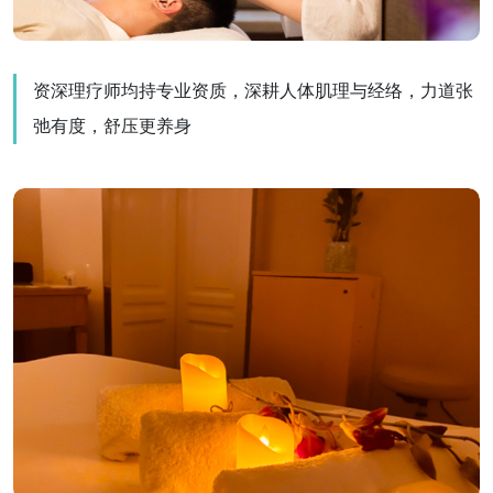
资深理疗师均持专业资质，深耕人体肌理与经络，力道张
弛有度，舒压更养身