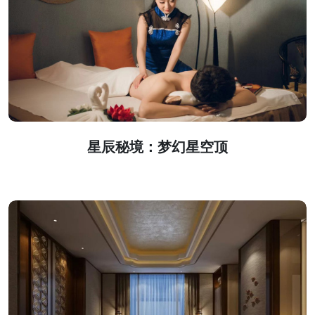
星辰秘境：梦幻星空顶