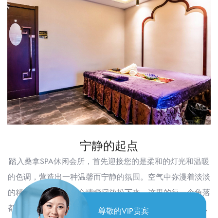
宁静的起点
踏入桑拿SPA休闲会所，首先迎接您的是柔和的灯光和温暖
的色调，营造出一种温馨而宁静的氛围。空气中弥漫着淡淡
的精油香气，让人的心情瞬间放松下来。这里的每一个角落
都透露出对细节的极致追求，从舒适的沙发到精致的装饰，
尊敬的VIP贵宾