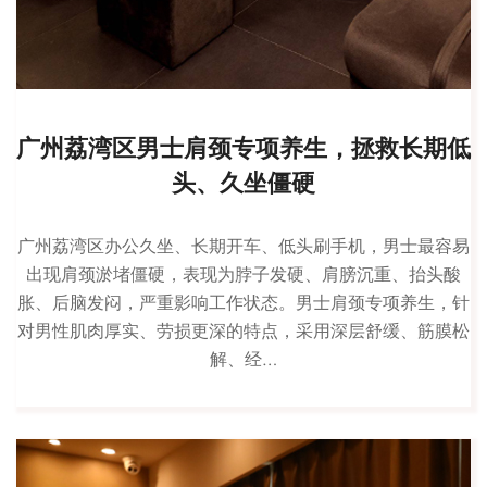
广州荔湾区男士肩颈专项养生，拯救长期低
头、久坐僵硬
广州荔湾区办公久坐、长期开车、低头刷手机，男士最容易
出现肩颈淤堵僵硬，表现为脖子发硬、肩膀沉重、抬头酸
胀、后脑发闷，严重影响工作状态。男士肩颈专项养生，针
对男性肌肉厚实、劳损更深的特点，采用深层舒缓、筋膜松
解、经…