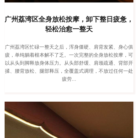
广州荔湾区全身放松按摩，卸下整日疲惫，
轻松治愈一整天
广州荔湾区忙碌一整天之后，浑身僵硬、肩背发紧、身心俱
疲，单纯躺着根本解不了乏。一次完整的全身放松按摩，可
以从头到脚释放身体压力。从头部舒缓、肩颈疏通、背部开
揉、腰背放松、腿部释压，全覆盖式调理，不放过任何一处
疲劳…