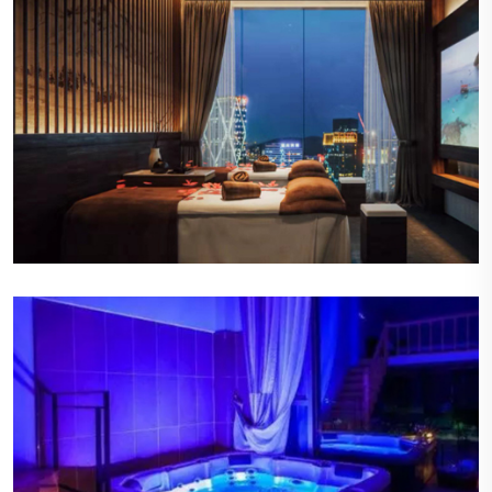
宜人的香氛
空气中弥漫着淡淡的香薰气息，这些香氛不仅令人
愉悦，还能帮助顾客放松心情，提升整体的感官享
受。
柔和的照明
会所内的照明设计巧妙，营造出温暖而柔和的光
线，既不会太过刺眼，也不会显得昏暗，为顾客提
供了一个舒适的视觉环境。