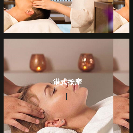
法。
港式按摩
选用纯天然植物提炼而成的精华原液,结合专用护肤按摩
油，秉承物理学和生物学的原理，以缓慢轻柔的动作对
港式按摩
人体进行按压、摩擦、推拿。按摩手法细腻、指间节奏
感强。从而达到刺激皮肤神经，具有排毒、润肤养颜、
消脂纤体、提神醒脑、舒经活络、养肾补元、改善和平
衡新陈代谢功效;即刻消除精神疲劳，舒缓焦虑及紧张功
能，并有利于多种慢性疾病的康复。