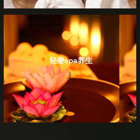
IT Consultancy
轻奢spa养生
环境以日式风格为主，装修设计很有风格，硬件设施非
常完善，卫生细节做的很出色，包括拖鞋都会当你面消
毒！价格很合适，因为综合性很强，所以喜欢深度SPA
护理的朋友可以来看看