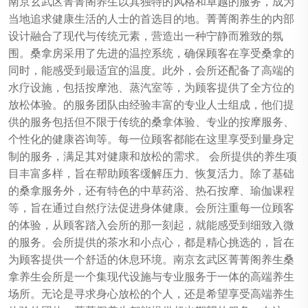
南京玄武区菁菁阁养生以其独特的风格和卓越的服务，成为
当地追求健康生活的人士的首选目的地。菁菁阁养生的内部
设计融合了现代与传统元素，营造出一种宁静而雅致的氛
围。桑拿房采用了先进的温控系统，确保顾客在享受桑拿的
同时，能感受到最适宜的温度。此外，会所还配备了高端的
水疗设施，包括按摩池、蒸汽室等，为顾客提供了全方位的
放松体验。的服务团队由经验丰富的专业人士组成，他们提
供的服务包括但不限于传统的桑拿体验、专业的按摩服务、
个性化的健康咨询等。每一位顾客都能在这里享受到量身定
制的服务，满足其对健康和放松的需求。 会所提供的养生项
目丰富多样，旨在帮助顾客缓解压力、恢复活力。除了基础
的桑拿服务外，还有特色的中草药浴、热石按摩、瑜伽课程
等，旨在通过自然疗法促进身体健康。会所注重每一位顾客
的体验，从顾客踏入会所的那一刻起，就能感受到细致入微
的服务。会所提供的茶水和小点心，都是精心挑选的，旨在
为顾客提供一个舒适的休息环境。南京玄武区菁菁阁养生桑
拿养生会所是一个集现代设施与专业服务于一体的高端养生
场所。无论是寻求身心放松的个人，还是希望享受高端养生