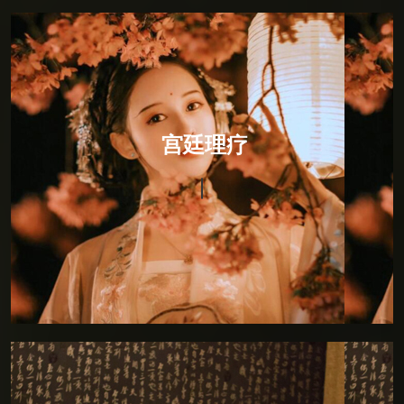
宫廷理疗
宫廷理疗
宫廷理疗，融入印度瑜伽的柔美与灵动后全新推出。将
恢宏与霸气放进一处幽居的男子，回眸一笑间褪落六宫
粉黛的佳人，通过砭、针、灸、药，以及导引按跷，从
而恢复和保持生理的均衡与平和。