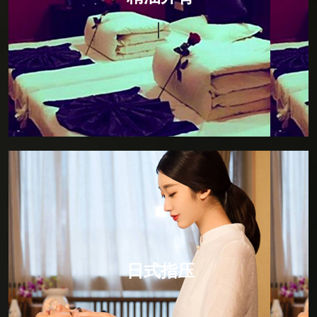
150分钟，柔和的手法，贴心的服务，华贵的私人护理
贵宾室，让阁下尽可享受独立的私人空间，暂且挥别急
促的都市节奏。以畅快的感官之旅，来唤醒您的每一寸
肌肤，感受全身心的放松。
日式指压
日式指压，所谓“日式按摩”是以中医推拿为基本的手
法。因为中国文化对日本的影响是根深蒂固的。日式按
摩就是点道手法的具体应用，所以日式按摩的主要作用
日式指压
点就是人体的动脉血管，通过人体动脉血管的三玄性空
间运动规律对人体的经脉进行比较有效的调节，所以日
式按摩是比较简单的，但却是寓意深刻的保健按摩方