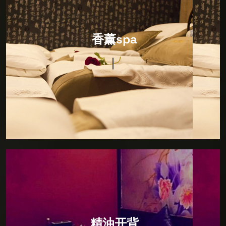
香薰spa
特色香薰，源自东方，驻足东方，寻觅SPA发展之道，
香薰spa
将日本SPA秘术引进复刻，打造完美日式风格，让您通
过一场SPA即可畅游东瀛。精心营造舒适雅致的私人空
间，打造特色包房，在绝对私人的个人空间内，您可以
享受水疗按摩，特色SPA，才艺表演等独特项目，让您
专业压力，远离喧嚣，回归真我。
精油开背
开精油SPA疏通豚部疏通四肢油压盛部保养除湿共计
精油开背