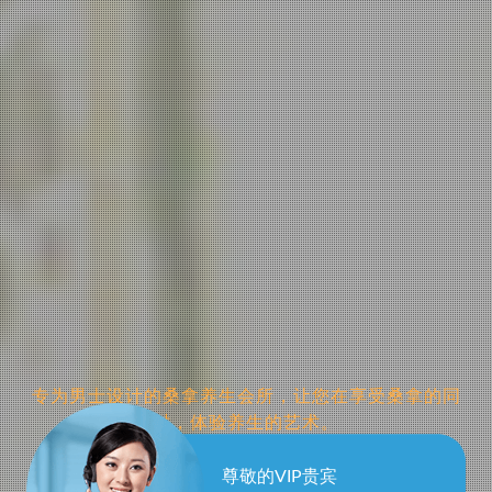
专为男士设计的桑拿养生会所，让您在享受桑拿的同
时，体验养生的艺术。
济南男士桑拿
尊敬的VIP贵宾