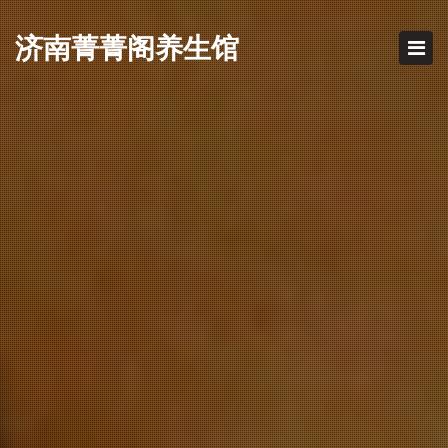
济南
菁菁阁养生馆