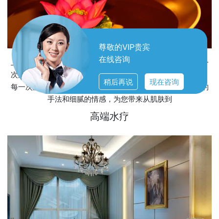
尊敬的VIP贵宾
在线咨询
上海嘉定区水疗服务，不仅仅是一次简单的放松体验，而是一
次深入灵魂的疗愈之旅。在这里，每一滴水珠都承载着关怀，
稍后再说
现在咨询
每一次触摸都传递着温暖。我们用心聆听您的需求，用专业的
手法和细腻的情感，为您带来从肌肤到
高端水疗