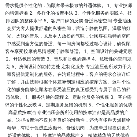
需求提供个性化的，为顾客带来极致的舒适体验。 1、专业技师
的培训标准 2、多样化的按摩手法 3、个性化服务的实践 4、技
师团队的整体水平 5、客户口碑的反馈 舒适私密空间 专业油压
会所为客人提供舒适的私密空间，营造宁静的氛围。温馨的灯
光、柔软的音乐，以及令人放松的气味，让顾客在独特的空间
中感受到全方位的舒适。每一间房间都经过精心设计，确保顾
客在享受按摩的尽情感受宁静和舒适。 1、空间设计的关键元素
2、舒适氛围的营造 3、音乐和香氛的选择 4、私密性的空间规
划 5、房间设计的独特之处 定制化服务 专业油压会所致力于为
顾客提供定制化的服务。在沟通过程中，客户的需求会被详细
了解，并由技师根据个体差异制定相应的按摩方案。这种个性
化的服务能够使顾客在享受油压的真正感受到专属于自己的舒
适体验。 1、服务沟通的流程 2、定制化服务的实践 3、客户需
求的个性化反映 4、定期服务反馈的机制 5、个性化服务的优势
高品质按摩油 专业油压会所所使用的按摩油都是高品质的产
品。这些按摩油不仅具有良好的滑动性，还含有多种天然植物
精华，有助于促进血液循环、舒缓肌肉，为按摩过程提供更为
舒适的体验。 1、按摩油的品质标准 2、植物精华的天然优势