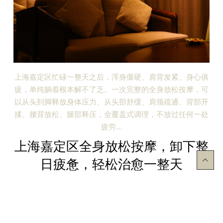
上海嘉定区忙碌一整天之后，浑身僵硬、肩背发紧、身心俱
疲，单纯躺着根本解不了乏。一次完整的全身放松按摩，可
以从头到脚释放身体压力。从头部舒缓、肩颈疏通、背部开
揉、腰背放松、腿部释压，全覆盖式调理，不放过任何一处
疲劳…
上海嘉定区全身放松按摩，卸下整
日疲惫，轻松治愈一整天