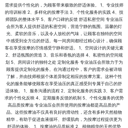
需求提供个性化的，为顾客带来极致的舒适体验。 1、专业技师
的培训标准 2、多样化的按摩手法 3、个性化服务的实践 4、技
师团队的整体水平 5、客户口碑的反馈 舒适私密空间 专业油压
会所为客人提供舒适的私密空间，营造宁静的氛围。温馨的灯
光、柔软的音乐，以及令人放松的气味，让顾客在独特的空间
中感受到全方位的舒适。每一间房间都经过精心设计，确保顾
客在享受按摩的尽情感受宁静和舒适。 1、空间设计的关键元素
2、舒适氛围的营造 3、音乐和香氛的选择 4、私密性的空间规
划 5、房间设计的独特之处 定制化服务 专业油压会所致力于为
顾客提供定制化的服务。在沟通过程中，客户的需求会被详细
了解，并由技师根据个体差异制定相应的按摩方案。这种个性
化的服务能够使顾客在享受油压的真正感受到专属于自己的舒
适体验。 1、服务沟通的流程 2、定制化服务的实践 3、客户需
求的个性化反映 4、定期服务反馈的机制 5、个性化服务的优势
高品质按摩油 专业油压会所所使用的按摩油都是高品质的产
品。这些按摩油不仅具有良好的滑动性，还含有多种天然植物
精华，有助于促进血液循环、舒缓肌肉，为按摩过程提供更为
舒适的体验。 1、按摩油的品质标准 2、植物精华的天然优势