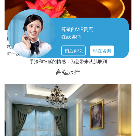
尊敬的VIP贵宾
在线咨询
广州白云区水疗服务，不仅仅是一次简单的放松体验，而是一
次深入灵魂的疗愈之旅。在这里，每一滴水珠都承载着关怀，
稍后再说
现在咨询
每一次触摸都传递着温暖。我们用心聆听您的需求，用专业的
手法和细腻的情感，为您带来从肌肤到
高端水疗