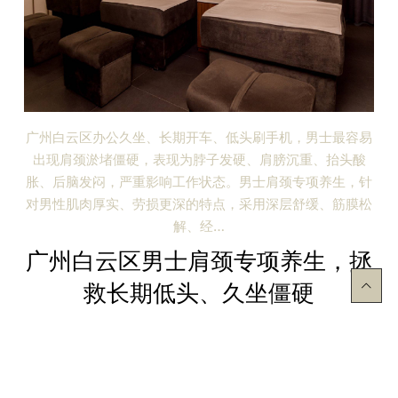
广州白云区忙碌一整天之后，浑身僵硬、肩背发紧、身心俱
疲，单纯躺着根本解不了乏。一次完整的全身放松按摩，可
以从头到脚释放身体压力。从头部舒缓、肩颈疏通、背部开
揉、腰背放松、腿部释压，全覆盖式调理，不放过任何一处
疲劳…
广州白云区全身放松按摩，卸下整
日疲惫，轻松治愈一整天