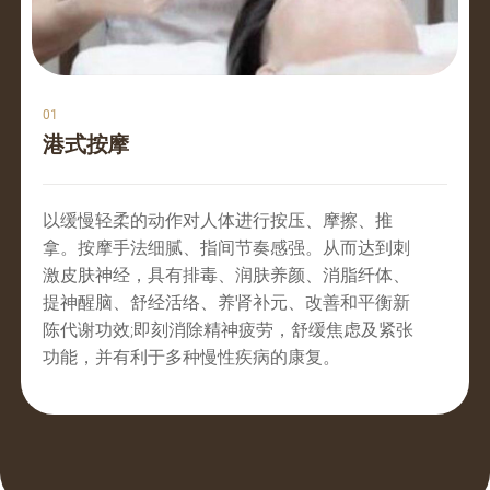
01
港式按摩
以缓慢轻柔的动作对人体进行按压、摩擦、推
拿。按摩手法细腻、指间节奏感强。从而达到刺
激皮肤神经，具有排毒、润肤养颜、消脂纤体、
提神醒脑、舒经活络、养肾补元、改善和平衡新
陈代谢功效;即刻消除精神疲劳，舒缓焦虑及紧张
功能，并有利于多种慢性疾病的康复。