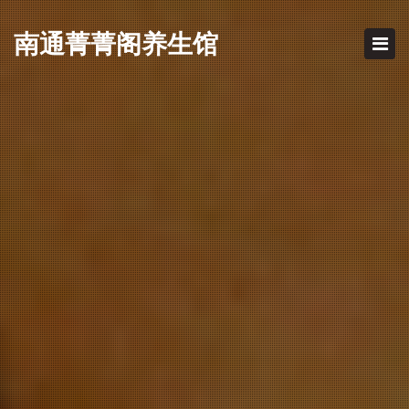
南通
菁菁阁养生馆