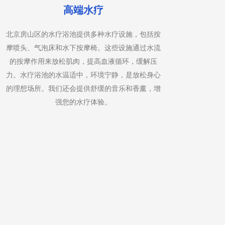
精油按摩
全身精油按摩是一种结合了深层组织按摩和芳香疗
男
法的服务。我们的按摩师使用您选择的精油，通过
石
按摩手法将其渗透到皮肤中，帮助放松肌肉，缓解
痛
紧张和压力。精油的选择可以根据您的情绪和身体
加
需求定制，如薰衣草精油有助于放松，薄荷精油有
助于提神。