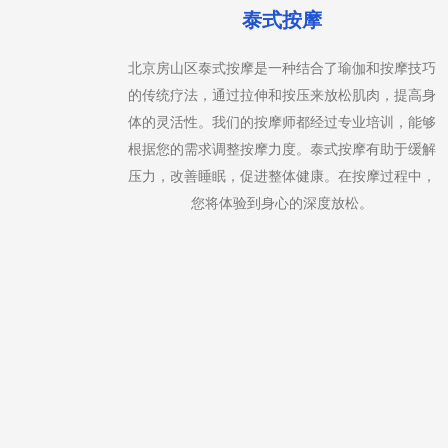
足底按摩
和按摩技巧
北京房山区足底按摩是一种专注于脚部的按摩
肉，提高身
法，通过刺激脚部的穴位来促进全身的健康。我
培训，能够
的足底按摩师使用特定的手法和压力点，帮助缓
有助于缓解
脚部疲劳，改善血液循环，减轻头痛和压力。足
摩过程中，
按摩也被认为是一种放松和恢复活力的有效方式
。