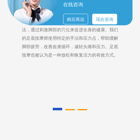
在线咨询
高端水疗
稍后再说
现在咨询
疗
北京房山区的水疗浴池提供多种水疗设施，包括按
们
摩喷头、气泡床和水下按摩椅。这些设施通过水流
解
的按摩作用来放松肌肉，提高血液循环，缓解压
底
力。水疗浴池的水温适中，环境宁静，是放松身心
。
的理想场所。我们还会提供舒缓的音乐和香薰，增
强您的水疗体验。