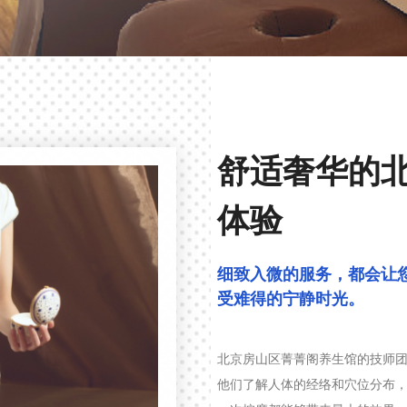
会所
舒适奢华的
极致体验
体验
这时的一切都是属于自己的，抽花成梦，用一双纤纤玉手
细致入微的服务，都会让
受难得的宁静时光。
北京房山区菁菁阁养生馆的技师
他们了解人体的经络和穴位分布