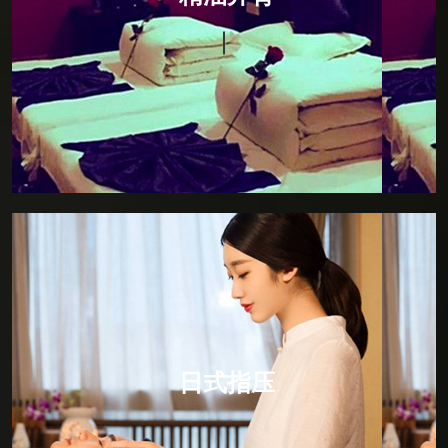
150分钟，柔和的手法，贴心的服务，华贵的私人护理
贵宾室，让阁下尽可享受独立的私人空间，暂且挥别急
促的都市节奏。以畅快的感官之旅，来唤醒您的每一寸
肌肤，感受全身心的放松。
日式指压
日式指压，所谓“日式按摩”是以中医推拿为基本的手
法。因为中国文化对日本的影响是根深蒂固的。日式按
摩就是点道手法的具体应用，所以日式按摩的主要作用
日式指压
点就是人体的动脉血管，通过人体动脉血管的三玄性空
间运动规律对人体的经脉进行比较有效的调节，所以日
式按摩是比较简单的，但却是寓意深刻的保健按摩方