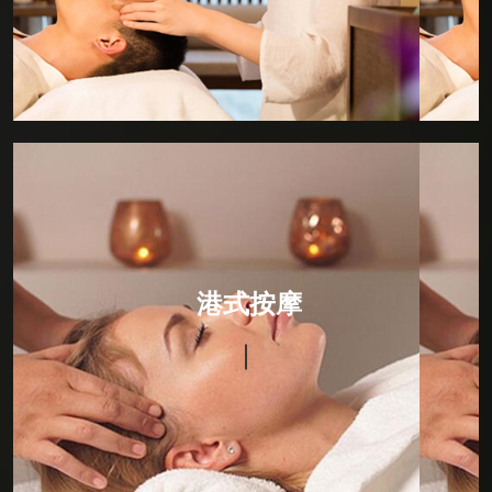
法。
港式按摩
选用纯天然植物提炼而成的精华原液,结合专用护肤按摩
油，秉承物理学和生物学的原理，以缓慢轻柔的动作对
港式按摩
人体进行按压、摩擦、推拿。按摩手法细腻、指间节奏
感强。从而达到刺激皮肤神经，具有排毒、润肤养颜、
消脂纤体、提神醒脑、舒经活络、养肾补元、改善和平
衡新陈代谢功效;即刻消除精神疲劳，舒缓焦虑及紧张功
能，并有利于多种慢性疾病的康复。