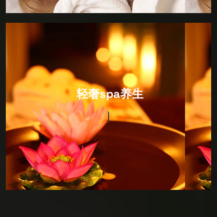
IT Consultancy
轻奢spa养生
环境以日式风格为主，装修设计很有风格，硬件设施非
常完善，卫生细节做的很出色，包括拖鞋都会当你面消
毒！价格很合适，因为综合性很强，所以喜欢深度SPA
护理的朋友可以来看看