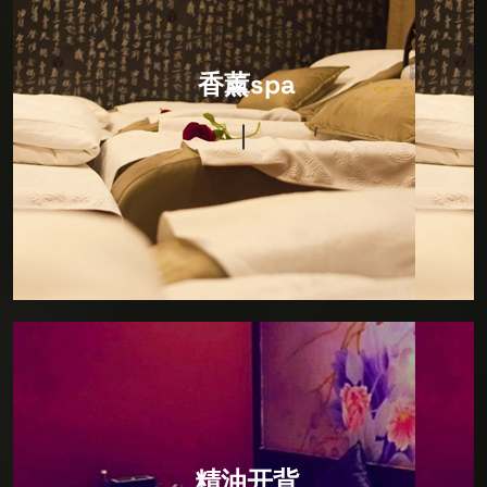
香薰spa
特色香薰，源自东方，驻足东方，寻觅SPA发展之道，
香薰spa
将日本SPA秘术引进复刻，打造完美日式风格，让您通
过一场SPA即可畅游东瀛。精心营造舒适雅致的私人空
间，打造特色包房，在绝对私人的个人空间内，您可以
享受水疗按摩，特色SPA，才艺表演等独特项目，让您
专业压力，远离喧嚣，回归真我。
精油开背
开精油SPA疏通豚部疏通四肢油压盛部保养除湿共计
精油开背