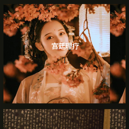
宫廷理疗
宫廷理疗
宫廷理疗，融入印度瑜伽的柔美与灵动后全新推出。将
恢宏与霸气放进一处幽居的男子，回眸一笑间褪落六宫
粉黛的佳人，通过砭、针、灸、药，以及导引按跷，从
而恢复和保持生理的均衡与平和。