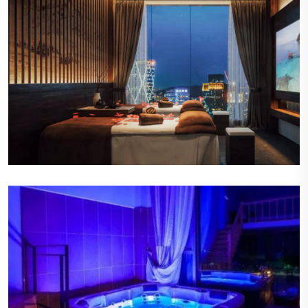
宜人的香氛
空气中弥漫着淡淡的香薰气息，这些香氛不仅令人
愉悦，还能帮助顾客放松心情，提升整体的感官享
受。
柔和的照明
会所内的照明设计巧妙，营造出温暖而柔和的光
线，既不会太过刺眼，也不会显得昏暗，为顾客提
供了一个舒适的视觉环境。