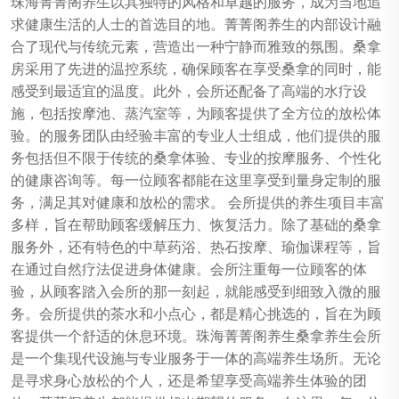
珠海菁菁阁养生以其独特的风格和卓越的服务，成为当地追
求健康生活的人士的首选目的地。菁菁阁养生的内部设计融
合了现代与传统元素，营造出一种宁静而雅致的氛围。桑拿
房采用了先进的温控系统，确保顾客在享受桑拿的同时，能
感受到最适宜的温度。此外，会所还配备了高端的水疗设
施，包括按摩池、蒸汽室等，为顾客提供了全方位的放松体
验。的服务团队由经验丰富的专业人士组成，他们提供的服
务包括但不限于传统的桑拿体验、专业的按摩服务、个性化
的健康咨询等。每一位顾客都能在这里享受到量身定制的服
务，满足其对健康和放松的需求。 会所提供的养生项目丰富
多样，旨在帮助顾客缓解压力、恢复活力。除了基础的桑拿
服务外，还有特色的中草药浴、热石按摩、瑜伽课程等，旨
在通过自然疗法促进身体健康。会所注重每一位顾客的体
验，从顾客踏入会所的那一刻起，就能感受到细致入微的服
务。会所提供的茶水和小点心，都是精心挑选的，旨在为顾
客提供一个舒适的休息环境。珠海菁菁阁养生桑拿养生会所
是一个集现代设施与专业服务于一体的高端养生场所。无论
是寻求身心放松的个人，还是希望享受高端养生体验的团