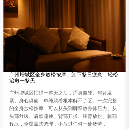
广州增城区全身放松按摩，卸下整日疲惫，轻松
治愈一整天
广州增城区忙碌一整天之后，浑身僵硬、肩背发
紧、身心俱疲，单纯躺着根本解不了乏。一次完整
的全身放松按摩，可以从头到脚释放身体压力。从
头部舒缓、肩颈疏通、背部开揉、腰背放松、腿部
释压，全覆盖式调理，不放过任何一处疲劳…