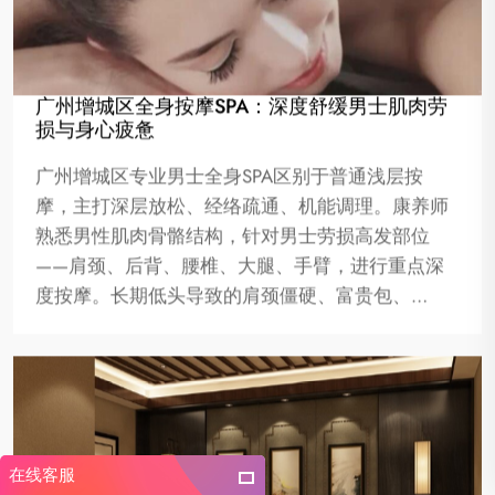
广州增城区全身按摩SPA：深度舒缓男士肌肉劳
损与身心疲惫
广州增城区专业男士全身SPA区别于普通浅层按
摩，主打深层放松、经络疏通、机能调理。康养师
熟悉男性肌肉骨骼结构，针对男士劳损高发部位
——肩颈、后背、腰椎、大腿、手臂，进行重点深
度按摩。长期低头导致的肩颈僵硬、富贵包、…
在线客服