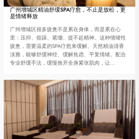
广州增城区精油舒缓SPA疗愈，不止是放松，更
是情绪释放
广州增城区很多疲惫不是累在身体，而是累在心
里：压抑、烦躁、紧绷、提不起精神。这种情绪性
疲惫，需要温柔的SPA疗愈来缓解。天然精油清香
淡雅，能够舒缓神经、缓解焦虑、平复情绪。配合
专业舒缓手法，缓慢推开全身紧张肌肉，让…