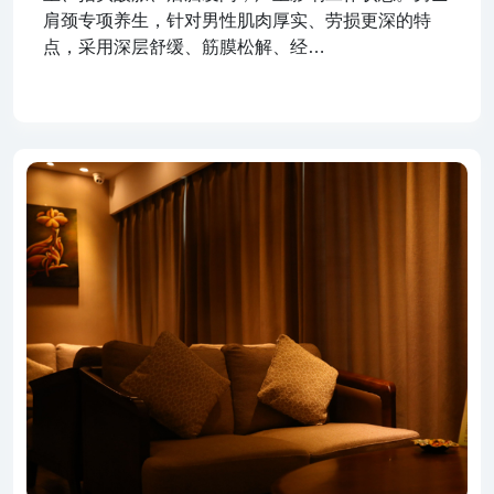
肩颈专项养生，针对男性肌肉厚实、劳损更深的特
点，采用深层舒缓、筋膜松解、经…