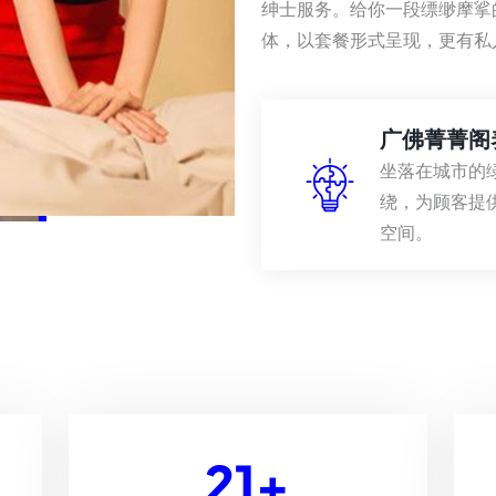
绅士服务。给你一段缥缈摩挲
体，以套餐形式呈现，更有私
广佛菁菁阁
坐落在城市的
绕，为顾客提
空间。
21
+