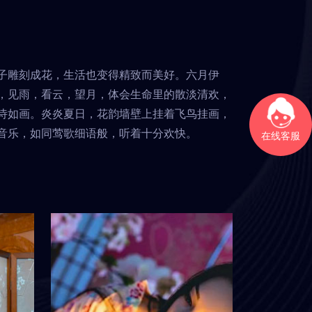
子雕刻成花，生活也变得精致而美好。六月伊
，见雨，看云，望月，体会生命里的散淡清欢，
诗如画。炎炎夏日，花韵墙壁上挂着飞鸟挂画，
音乐，如同莺歌细语般，听着十分欢快。
在线客服