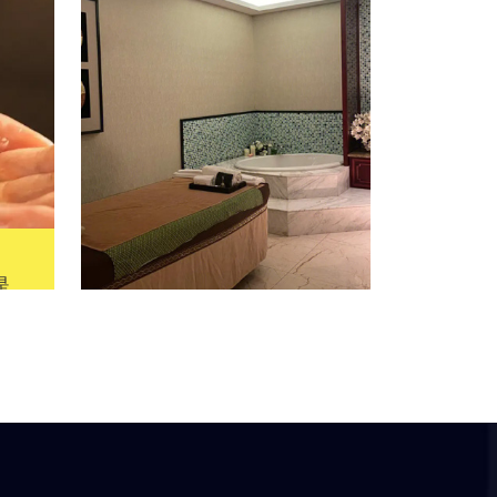
是
法
植
广佛泰式按摩:泰式按摩是
纾
一种源自泰国的传统按摩
摩
方式，拥有悠久的历史和
状
丰富的文化内涵。它不仅
气
是一种放松身心的体验，
，
也被认为具有多种健康益
处。