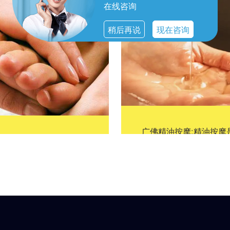
在线咨询
稍后再说
现在咨询
广佛精油按摩:精油按摩
广佛保健按摩:是一种传统
一种结合了传统自然疗
的养生疗法，它通过手法
的现代产品，它使用从
技巧对身体的特定部位进
物中提取的精油进行按
行操作，以达到放松肌
摩，以达到放松心情、
肉、促进血液循环、缓解
解压力的功效。精油按
压力和疼痛的效果。这种
不仅能够帮助改善皮肤
疗法不仅能够改善身体的
态，还能够通过吸入香
亚健康状况，还能够提升
或经皮层渗透进入血液
整体的生活质量。
产生疗愈的效果。