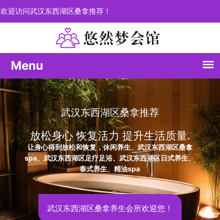
欢迎访问武汉东西湖区桑拿推荐！
推荐
每一次体验都是愉
升生活质量.
个性化定制您的健
武汉东西湖区桑拿
武汉东西湖区桑拿推荐，释放压力；
东西湖区日式养生、
spa深度疗愈您的疲惫，精油spa
武汉东西湖区会所养生
所欢迎您！