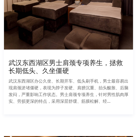
武汉东西湖区男士肩颈专项养生，拯救
长期低头、久坐僵硬
武汉东西湖区办公久坐、长期开车、低头刷手机，男士最容易出
现肩颈淤堵僵硬，表现为脖子发硬、肩膀沉重、抬头酸胀、后脑
发闷，严重影响工作状态。男士肩颈专项养生，针对男性肌肉厚
实、劳损更深的特点，采用深层舒缓、筋膜松解、经…