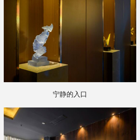
踏入武汉东西湖区桑拿会所，首先映入眼帘的是被
郁郁葱葱的绿植环绕的入口，仿佛是进入了一个秘
宁静的入口
密花园。柔和的灯光透过树叶的缝隙，洒在蜿蜒的
小径上，指引着您前往一个更加宁静的世界。