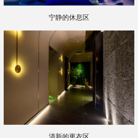
休息区是您桑拿体验后的理想去处。这里提供宽敞
舒适的躺椅，以及清新的水果和饮料。您可以在这
宁静的休息区
里闭目养神，或是与朋友轻声交谈，享受一段悠闲
的时光。
更衣区的设计同样体现了会所对细节的关注。宽敞
的更衣室配备了私人储物柜，以及必要的梳洗设
清新的更衣区