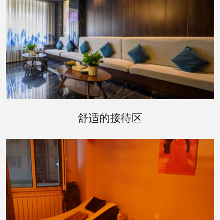
走进会所内部，接待区的设计温馨而雅致。舒适的
沙发、温暖的壁炉和轻柔的音乐，营造出一种宾至
舒适的接待区
如归的氛围。在这里，您可以卸下一天的疲惫，享
受工作人员为您提供的贴心服务。