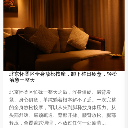
北京怀柔区全身放松按摩，卸下整日疲惫，轻松
治愈一整天
北京怀柔区忙碌一整天之后，浑身僵硬、肩背发
紧、身心俱疲，单纯躺着根本解不了乏。一次完整
的全身放松按摩，可以从头到脚释放身体压力。从
头部舒缓、肩颈疏通、背部开揉、腰背放松、腿部
释压，全覆盖式调理，不放过任何一处疲劳…