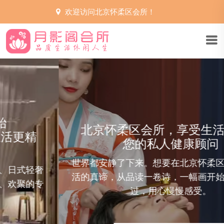
欢迎访问北京怀柔区会所！
北京怀柔区会所，享受生活的艺术
您的私人健康顾问
界都安静了下来。想要在北京怀柔区会所寻找生
北
的真谛，从品读一卷诗，一幅画开始，用指尖抚
s
过，用心慢慢感受。