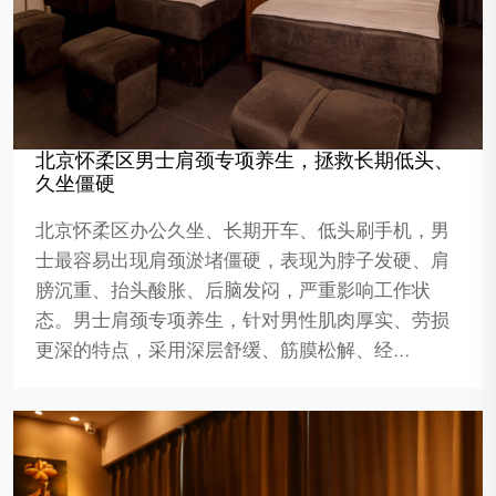
北京怀柔区男士肩颈专项养生，拯救长期低头、
久坐僵硬
北京怀柔区办公久坐、长期开车、低头刷手机，男
士最容易出现肩颈淤堵僵硬，表现为脖子发硬、肩
膀沉重、抬头酸胀、后脑发闷，严重影响工作状
态。男士肩颈专项养生，针对男性肌肉厚实、劳损
更深的特点，采用深层舒缓、筋膜松解、经…