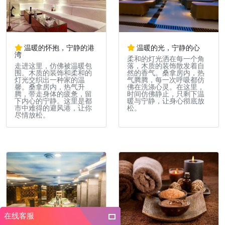
温暖的怀抱，宁静的港
温暖的光，宁静的心
湾
柔和的灯光洒在每一个角
走进这里，仿佛被温暖包
落，木质的装饰散发着自
围。木质的装饰和柔和的
然的香气。桑拿房内，热
灯光交织出一种家的温
气腾腾，每一次呼吸都仿
馨。桑拿房内，热气升
佛在洗涤心灵。在这里，
腾，带走身体的疲惫，留
时间仿佛静止，只剩下温
下内心的宁静。这里是都
暖与宁静，让身心彻底放
市中难得的避风港，让你
松。
尽情放松。
在线客服