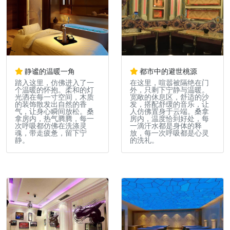
静谧的温暖一角
都市中的避世桃源
踏入这里，仿佛进入了一
在这里，喧嚣被隔绝在门
个温暖的怀抱。柔和的灯
外，只剩下宁静与温暖。
光洒在每一寸空间，木质
宽敞的休息区，舒适的沙
的装饰散发出自然的香
发，搭配舒缓的音乐，让
气，让身心瞬间放松。桑
人仿佛置身于云端。桑拿
拿房内，热气腾腾，每一
房内，温度恰到好处，每
次呼吸都仿佛在洗涤灵
一滴汗水都是身体的释
魂，带走疲惫，留下宁
放，每一次呼吸都是心灵
静。
的洗礼。