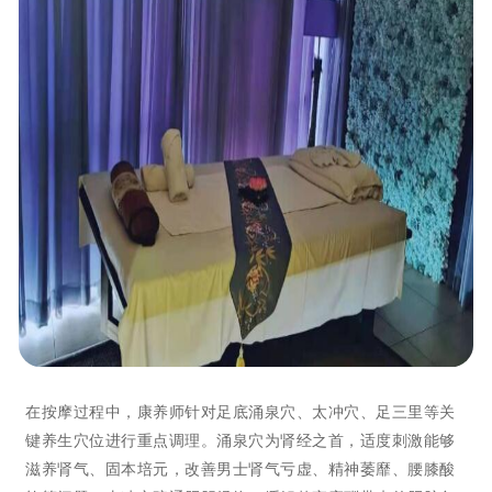
在按摩过程中，康养师针对足底涌泉穴、太冲穴、足三里等关
键养生穴位进行重点调理。涌泉穴为肾经之首，适度刺激能够
滋养肾气、固本培元，改善男士肾气亏虚、精神萎靡、腰膝酸