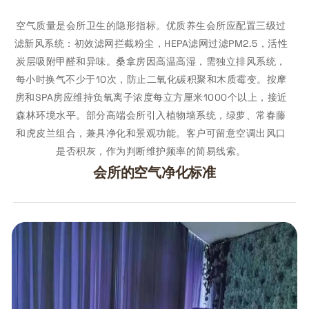
空气质量是会所卫生的隐形指标。优质养生会所应配置三级过
滤新风系统：初效滤网拦截粉尘，HEPA滤网过滤PM2.5，活性
炭层吸附甲醛和异味。桑拿房因高温高湿，需独立排风系统，
每小时换气不少于10次，防止二氧化碳积聚和木质霉变。按摩
房和SPA房应维持负氧离子浓度每立方厘米1000个以上，接近
森林环境水平。部分高端会所引入植物墙系统，绿萝、常春藤
和虎皮兰组合，兼具净化和景观功能。客户可留意空调出风口
是否积灰，作为判断维护频率的简易线索。
会所的空气净化标准