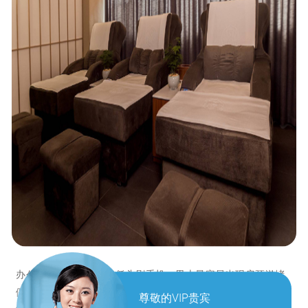
办公久坐、长期开车、低头刷手机，男士最容易出现肩颈淤堵
僵硬，表现为脖子发硬、肩膀沉重、抬头酸胀、后脑发闷，严
尊敬的VIP贵宾