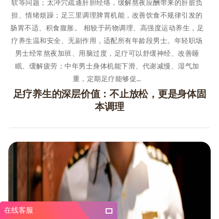
软等问题；太冲穴疏通肝胆经络，缓解熬夜应酬带来的肝脏负
担、情绪烦躁；足三里调理脾胃机能，改善饮食不规律引发的
肠胃不适、积食腹胀。 相较于药物调理、高强度运动养生，足
疗养生温和安全、无副作用，适配所有年龄段男士。年轻职场
男士经常熬夜加班、用脑过度，足疗可以舒缓神经、改善睡
眠、缓解疲劳；中年男士身体机能下滑、代谢减慢、湿气加
重，定期足疗能够促…
足疗养生的深层价值：不止放松，更是身体固
本调理
在线客服