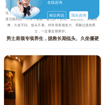
重影响工作状态。男士肩颈专项养生，针对男性肌肉厚实、劳
在线咨询
损更深的特点，采用深层舒缓、筋膜松解、经络疏通的组合手
法，精准化开肩颈结节、放松斜方肌紧张、疏通肩背气血。力
稍后再说
现在咨询
度沉稳到位，不浮于表面，做完脖子灵活、肩膀轻松、头脑清
爽，久坐不闷、低头不累。经常用肩颈发力、用脑过度的男
士，一定要定期养护。
男士肩颈专项养生，拯救长期低头、久坐僵硬