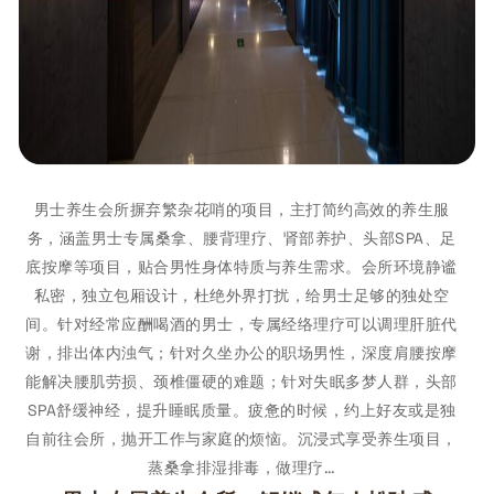
男士养生会所摒弃繁杂花哨的项目，主打简约高效的养生服
务，涵盖男士专属桑拿、腰背理疗、肾部养护、头部SPA、足
底按摩等项目，贴合男性身体特质与养生需求。会所环境静谧
私密，独立包厢设计，杜绝外界打扰，给男士足够的独处空
间。针对经常应酬喝酒的男士，专属经络理疗可以调理肝脏代
谢，排出体内浊气；针对久坐办公的职场男性，深度肩腰按摩
能解决腰肌劳损、颈椎僵硬的难题；针对失眠多梦人群，头部
SPA舒缓神经，提升睡眠质量。疲惫的时候，约上好友或是独
自前往会所，抛开工作与家庭的烦恼。沉浸式享受养生项目，
蒸桑拿排湿排毒，做理疗…