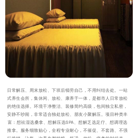
日常解压、周末放松、下班后犒劳自己，不用纠结去处。一站
式养生会所，集休闲、放松、康养于一体，是都市人日常放松
的绝佳选择。环境干净整洁、装修简约高级，包间独立私密，
安静不吵闹，非常适合独处放松、朋友小聚解压。项目种类丰
富：想祛湿选桑拿、想解压选SPA、想解乏选足疗、想调理选
推拿。服务细致贴心，全程专业耐心，不催促、不套路、不强