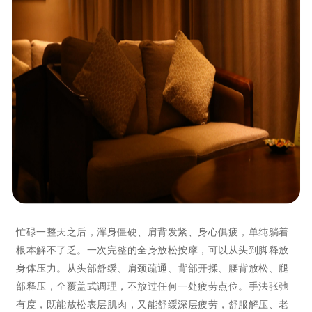
忙碌一整天之后，浑身僵硬、肩背发紧、身心俱疲，单纯躺着
根本解不了乏。一次完整的全身放松按摩，可以从头到脚释放
身体压力。从头部舒缓、肩颈疏通、背部开揉、腰背放松、腿
部释压，全覆盖式调理，不放过任何一处疲劳点位。手法张弛
有度，既能放松表层肌肉，又能舒缓深层疲劳，舒服解压、老