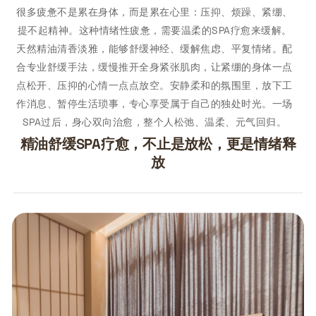
很多疲惫不是累在身体，而是累在心里：压抑、烦躁、紧绷、
提不起精神。这种情绪性疲惫，需要温柔的SPA疗愈来缓解。
天然精油清香淡雅，能够舒缓神经、缓解焦虑、平复情绪。配
合专业舒缓手法，缓慢推开全身紧张肌肉，让紧绷的身体一点
点松开、压抑的心情一点点放空。安静柔和的氛围里，放下工
作消息、暂停生活琐事，专心享受属于自己的独处时光。一场
SPA过后，身心双向治愈，整个人松弛、温柔、元气回归。
精油舒缓SPA疗愈，不止是放松，更是情绪释
放