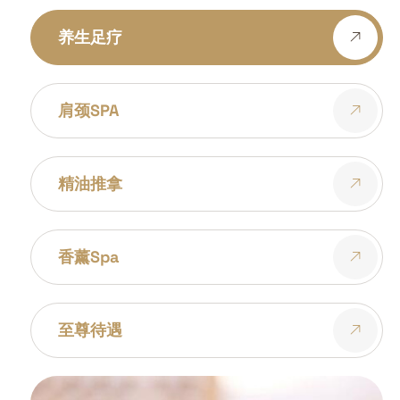
养生足疗
肩颈SPA
精油推拿
香薰spa
至尊待遇