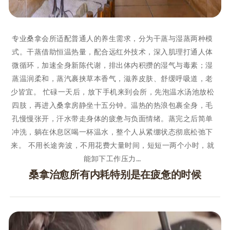
专业桑拿会所适配普通人的养生需求，分为干蒸与湿蒸两种模
式。干蒸借助恒温热量，配合远红外技术，深入肌理打通人体
微循环，加速全身新陈代谢，排出体内积攒的湿气与毒素；湿
蒸温润柔和，蒸汽裹挟草本香气，滋养皮肤、舒缓呼吸道，老
少皆宜。 忙碌一天后，放下手机来到会所，先泡温水汤池放松
四肢，再进入桑拿房静坐十五分钟。温热的热浪包裹全身，毛
孔慢慢张开，汗水带走身体的疲惫与负面情绪。蒸完之后简单
冲洗，躺在休息区喝一杯温水，整个人从紧绷状态彻底松弛下
来。 不用长途奔波，不用花费大量时间，短短一两个小时，就
能卸下工作压力…
桑拿治愈所有内耗特别是在疲惫的时候