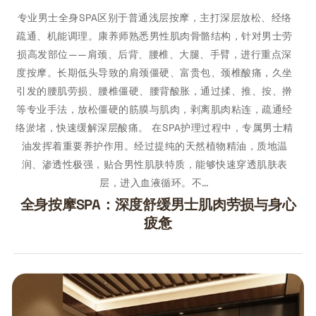
专业男士全身SPA区别于普通浅层按摩，主打深层放松、经络
疏通、机能调理。康养师熟悉男性肌肉骨骼结构，针对男士劳
损高发部位——肩颈、后背、腰椎、大腿、手臂，进行重点深
度按摩。长期低头导致的肩颈僵硬、富贵包、颈椎酸痛，久坐
引发的腰肌劳损、腰椎僵硬、腰背酸胀，通过揉、推、按、擀
等专业手法，放松僵硬的筋膜与肌肉，剥离肌肉粘连，疏通经
络淤堵，快速缓解深层酸痛。 在SPA护理过程中，专属男士精
油发挥着重要养护作用。经过提纯的天然植物精油，质地温
润、渗透性极强，贴合男性肌肤特质，能够快速穿透肌肤表
层，进入血液循环。不…
全身按摩SPA：深度舒缓男士肌肉劳损与身心
疲惫