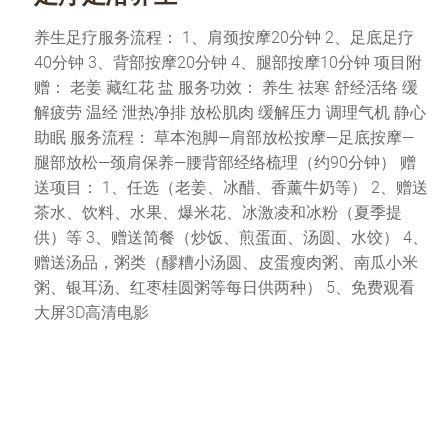
养生足疗服务流程： 1、肩颈按摩20分钟 2、足底足疗
40分钟 3、背部按摩20分钟 4、腿部按摩10分钟 项目附
赠： 老姜 藏红花 盐 服务功效： 养生 祛寒 舒经活络 缓
解疲劳 温经 泄热净排 放松肌肉 缓解压力 调理气机 静心
助眠 服务流程： 草本泡脚—肩部放松按摩—足底按摩—
腿部放松—颈肩保养—腰背部经络梳理（约90分钟） 赠
送项目： 1、任选（老姜、冰醋、香薰牛奶等） 2、赠送
茶水、饮料、水果、爆米花、冰激凌和冰粉（夏季提
供）等 3、赠送简餐（炒饭、煎蛋面、汤圆、水饺） 4、
赠送汤品，粥类（醪糟小汤圆、皮蛋瘦肉粥、南瓜小米
粥、银耳汤、红枣桂圆粥等每日供两种） 5、免费观看
大屏3D高清电影