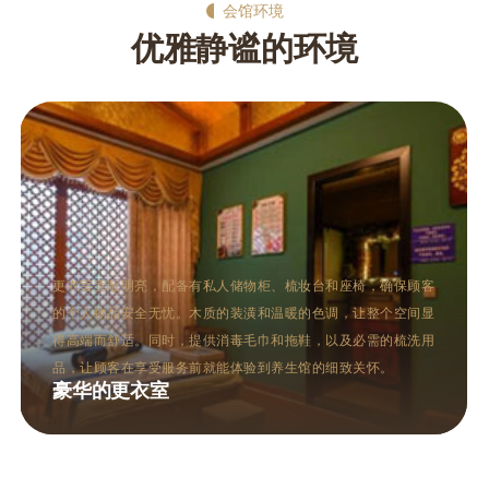
会馆环境
优雅静谧的环境
桑拿区通常包括干蒸和湿蒸两种桑拿房，设计现代而不失格调。
干蒸房以柔和的灯光和加热的石板为特色，让人在高温中体验深
层的出汗与放松。湿蒸房则通过蒸汽的温润，帮助打开毛孔，促
进血液循环。两种桑拿方式均有助于排毒养颜，满足不同顾客的
需求。
多功能的桑拿区