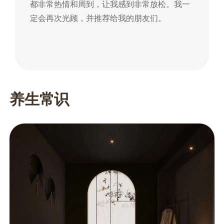
都非常热情和周到，让我感到非常放松。我一
到
定会再次光顾，并推荐给我的朋友们。
朋
养生常识