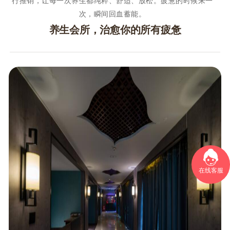
行推销，让每一次养生都纯粹、舒适、放松。疲惫的时候来一
次，瞬间回血蓄能。
养生会所，治愈你的所有疲惫
在线客服