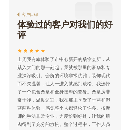
客户口碑
体验过的客户对我们的好
评
上周我有幸体验了市中心新开的桑拿会所，从
这
踏入大门的那一刻起，我就被那里的豪华和专
我
业深深吸引。会所的环境非常优雅，装饰现代
热
而不失温馨，让人一进入就感到放松。我选择
常
了一个包含桑拿和全身按摩的套餐。桑拿房非
蒸
常干净，温度适宜，我在那里享受了干蒸和湿
摩
蒸两种体验，感觉整个人都轻松了许多。按摩
肉
师的手法非常专业，力度恰到好处，让我的肌
常
肉得到了充分的放松。整个过程中，工作人员
所