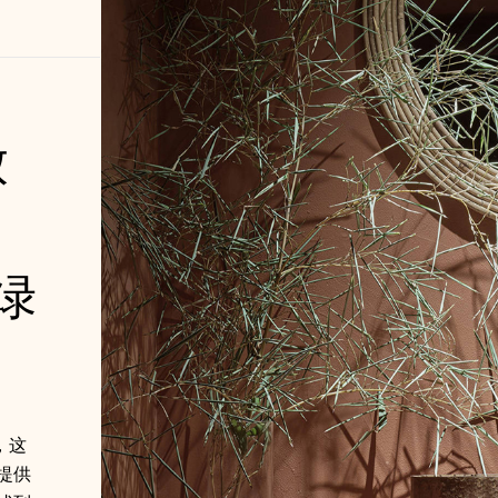
放
绿
，这
提供