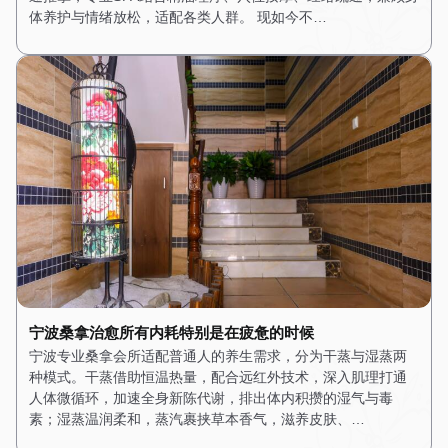
体养护与情绪放松，适配各类人群。 现如今不…
宁波桑拿治愈所有内耗特别是在疲惫的时候
宁波专业桑拿会所适配普通人的养生需求，分为干蒸与湿蒸两
种模式。干蒸借助恒温热量，配合远红外技术，深入肌理打通
人体微循环，加速全身新陈代谢，排出体内积攒的湿气与毒
素；湿蒸温润柔和，蒸汽裹挟草本香气，滋养皮肤、…