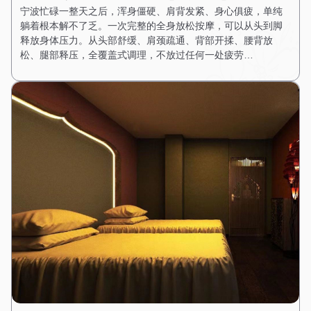
宁波忙碌一整天之后，浑身僵硬、肩背发紧、身心俱疲，单纯
躺着根本解不了乏。一次完整的全身放松按摩，可以从头到脚
释放身体压力。从头部舒缓、肩颈疏通、背部开揉、腰背放
松、腿部释压，全覆盖式调理，不放过任何一处疲劳…