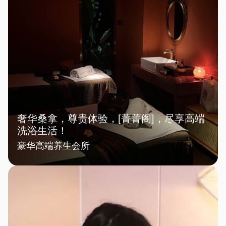
奢华桑拿，尊贵体验，[菁菁阁]，尽享高端
洗浴生活！
豪华高端养生会所