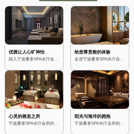
优雅让人心旷神怡
给您尊贵般的体验
踏入宁波桑拿SPA水疗会
走进宁波桑拿SPA水疗会
所，仿佛进入了一个隐秘的
所，仿佛置身于一座奢华的
绿洲。会所位于城市的中心
宫殿。从大门开始，便能感
地带，却巧妙地隔绝了外界
受到浓浓的贵族气息。高挑
的喧嚣。一进门，便被满眼
的天花板上悬挂着华丽的水
的绿植所吸引，仿佛置身于
晶吊灯，散发出柔和而璀璨
热带雨林之中。墙壁上爬满
的光芒。墙壁上装饰着精美
了青藤，空气中弥漫着淡淡
的壁画，描绘着古罗马的神
的薰衣草香，让人心旷神
话故事，让人仿佛穿越时
怡。 会所的装修风格融合
空。 会所的装修风格融合
心灵的栖息之所
阳光与海洋的拥抱
了自然与现代元素，木质的
了古典与现代元素，大理石
宁波桑拿SPA水疗会所的设
宁波桑拿SPA水疗会所的设
地板和装饰搭配柔和的灯
地面与金色的装饰线条相得
计灵感来源于东方禅意，旨
计充满了地中海风情，让人