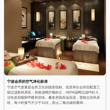
宁波会所的空气净化标准
宁波空气质量是会所卫生的隐形指标。优质养生会所应配置三
级过滤新风系统：初效滤网拦截粉尘，HEPA滤网过滤PM2.5，
活性炭层吸附甲醛和异味。桑拿房因高温高湿，需独立排风系
统，每小时换气不少于10次，防止二氧化碳积聚和…