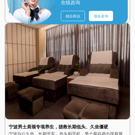
在线咨询
解。天然精油清香淡雅，能够舒缓神经、缓解焦虑、平复情
绪。配合专业舒缓手法，缓慢推开全身紧张肌肉，让…
稍后再说
现在咨询
宁波男士肩颈专项养生，拯救长期低头、久坐僵硬
宁波办公久坐、长期开车、低头刷手机，男士最容易出现肩颈