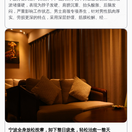
淤堵僵硬，表现为脖子发硬、肩膀沉重、抬头酸胀、后脑发
闷，严重影响工作状态。男士肩颈专项养生，针对男性肌肉厚
实、劳损更深的特点，采用深层舒缓、筋膜松解、经…
宁波全身放松按摩，卸下整日疲惫，轻松治愈一整天