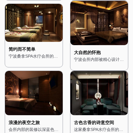
光，营造出一种温馨而宁静
益彰，展现出极致的奢华
在为顾客提供一个心灵的栖
仿佛置身于阳光明媚的海边
的氛围。桑拿房被设计成半
感。桑拿房采用进口的芬兰
息之所。一进门，便能看到
小镇。一进门，便能看到蓝
开放式，四周环绕着绿植，
桑拿设备，内部装饰以高档
一个小型的禅意花园，潺潺
白相间的装饰色调，搭配拱
让人在享受桑拿的同时，也
木材为主，搭配柔软的皮革
的流水声与鸟鸣交织在一
形的门窗和马赛克瓷砖，展
能感受到自然的气息。水疗
座椅，让人在享受桑拿时也
起，营造出一种宁静而祥和
现出浓郁的地中海风格。
区域则配备了舒适的按摩床
能感受到舒适与尊贵。水疗
的氛围。 会所内部的装修
会所内部的装修以明亮的色
和私人浴缸，每个角落都经
区域则配备了私人水疗套
以木质为主，搭配淡雅的色
调为主，搭配木质的家具和
过精心布置，确保顾客在放
房，每个房间都配有独立的
调，展现出一种质朴与自然
装饰，营造出一种轻松而愉
简约而不简单
松身心的同时，也能享受视
蒸汽房、按摩床和私人浴
之美。墙壁上挂着禅意的挂
悦的氛围。墙壁上挂着地中
大自然的怀抱
宁波桑拿SPA水疗会所的设
觉上的愉悦。 这里不仅是
缸，确保顾客在享受服务时
画，角落里摆放着精致的佛
海风格的挂画，描绘着湛蓝
宁波会所内部被精心设计成
计风格简约而现代，展现出
一个放松身心的场所，更是
的私密性。 在这里，每一
像和香炉，空气中弥漫着淡
的海洋和洁白的沙滩，让人
一个充满自然气息的空间，
都市的时尚与精致。一进
一个远离都市喧嚣的隐秘花
位顾客都能享受到皇家般的
淡的檀香，让人瞬间放松下
仿佛能感受到阳光的温暖。
木质的装饰与绿植随处可
门，便能看到大面积的玻璃
园，让每一位顾客都能在这
待遇，无论是从环境的布置
来。 桑拿房的设计简约而
桑拿房被设计成圆形，四周
见，让人瞬间忘却城市的喧
幕墙，将自然光线引入室
里找到属于自己的宁静。
还是服务的细节，都让人感
精致，采用传统的日式风
环绕着蓝色的瓷砖，搭配白
嚣。 墙壁上挂着森林主题
内，营造出明亮而通透的氛
受到无与伦比的奢华体验。
格，搭配竹编的装饰和榻榻
色的装饰线条，仿佛置身于
的画作，搭配柔和的灯光，
围。 会所内部的装修以白
米，让人在享受桑拿的同
海洋之中。水疗区域则配备
营造出一种温暖而宁静的氛
色和灰色为主色调，搭配简
时，也能感受到禅意的宁
了舒适的按摩床和私人浴
围。空气中弥漫着松木的清
洁的线条和几何图形，展现
静。水疗区域则配备了舒适
缸，每个房间都经过精心布
香，仿佛置身于真正的森林
出一种简约而不简单的美
的按摩床和私人浴缸，每个
置，搭配蓝色的窗帘和海洋
之中。桑拿房采用天然木材
感。墙壁上挂着抽象的现代
房间都经过精心布置，搭配
元素的装饰，营造出一种浪
搭建，搭配石质的地面，让
古色古香的诗意空间
浪漫的夜空之旅
艺术作品，搭配现代感十足
柔软的棉麻布艺，营造出一
漫而惬意的感觉。 在这
人在享受桑拿的同时，也能
这家桑拿SPA水疗会所的设
会所内部的装修以深蓝色和
的家具，让人感受到都市的
种温馨而舒适的感觉。 在
里，每一次呼吸都能感受到