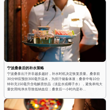
宁波桑拿后的补水策略
宁波桑拿出汗并非越多越好，补水时机决定恢复质量。桑拿前
30分钟应预饮300毫升温水，为排汗储备体液；桑拿中每10分
钟补充150毫升含电解质饮品（淡盐水或椰子水），避免单纯大
量饮用纯净水导致低钠血症；桑拿后一小时内是补…