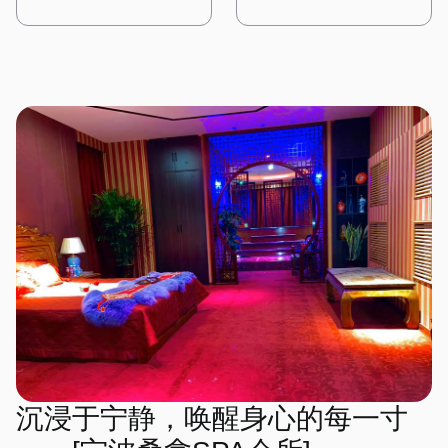
感受到大自然的质朴与宁
计充满了东方古典韵味，让
紫色为主色调，搭配金色的
时尚气息。 桑拿房采用高
这里，每一次呼吸都是一种
海洋的气息，每一次放松都
静。 水疗区域则配备了私
人仿佛穿越回了古代的宫
装饰线条，展现出一种神秘
科技的设备，搭配智能控制
修行，每一次放松都是一次
能享受到阳光的拥抱。
人浴缸，周围环绕着绿植，
廷。一进门，便能看到古色
而高贵的气质。墙壁上挂着
系统，让顾客可以根据自己
心灵的洗礼。
仿佛一个私密的森林温泉。
古香的中式装饰，雕花的门
星空主题的艺术作品，让人
的需求调节温度和湿度。水
在这里，每一次呼吸都充满
窗、红木的家具，搭配传统
仿佛能感受到宇宙的浩瀚。
疗区域则配备了舒适的按摩
了自然的气息，每一次放松
的中式灯具，营造出一种庄
桑拿房被设计成半圆形，天
床和私人浴缸，每个房间都
都是一场与大自然的亲密对
重而典雅的氛围。 会所内
花板上装饰着星空灯，让人
经过精心设计，搭配简洁的
话。
部的装修以木质为主，搭配
在享受桑拿时仿佛置身于星
装饰和舒适的布艺，营造出
传统的中式图案，展现出一
空之下。水疗区域则配备了
一种温馨而舒适的感觉。
种古朴与自然之美。墙壁上
舒适的按摩床和私人浴缸，
在这里，简约的设计风格与
挂着中国山水画，角落里摆
每个房间都经过精心布置，
高端的设施设备相结合，为
放着古筝和茶具，空气中弥
搭配星空主题的装饰，营造
顾客提供了一个时尚而舒适
漫着淡淡的茶香，让人感受
出一种浪漫而宁静的感觉。
的放松空间。
到东方文化的深厚底蕴。
在这里，每一次放松都是一
桑拿房采用传统的中式风
场星空下的梦境之旅。
格，搭配木质的装饰和榻榻
米，让人在享受桑拿的同
时，也能感受到古典的宁
静。水疗区域则配备了舒适
的按摩床和私人浴缸，每个
沉浸于宁静，唤醒身心的每一寸
房间都经过精心布置，搭配