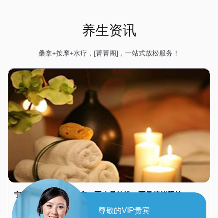
养生资讯
桑拿+按摩+水疗，[菁菁阁]，一站式放松服务！
宁波精油舒缓SPA疗愈，不止是放松，更是情绪释放
宁波很多疲惫不是累在身体，而是累在心里：压抑、烦躁、紧
尊敬的VIP贵宾
绷、提不起精神。这种情绪性疲惫，需要温柔的SPA疗愈来缓