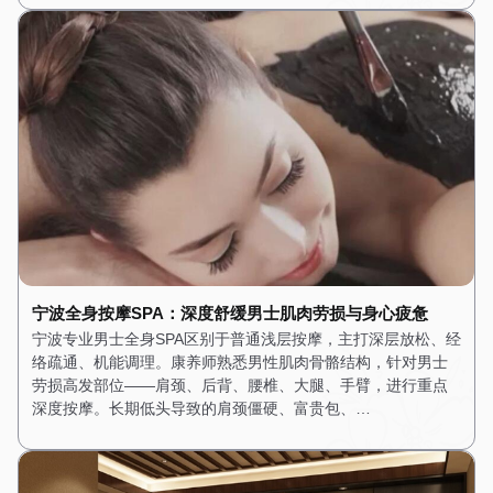
宁波全身按摩SPA：深度舒缓男士肌肉劳损与身心疲惫
宁波专业男士全身SPA区别于普通浅层按摩，主打深层放松、经
络疏通、机能调理。康养师熟悉男性肌肉骨骼结构，针对男士
劳损高发部位——肩颈、后背、腰椎、大腿、手臂，进行重点
深度按摩。长期低头导致的肩颈僵硬、富贵包、…