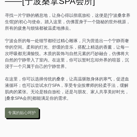
——[宁波桑拿SPA会所]
中式风格的装饰，营造出一
种温馨而舒适的感觉。在这
里，每一次放松都是一场诗
寻找一片宁静的栖息地，让身心得以彻底放松，这便是[宁波桑拿养
意的旅行。
生馆]的初心与使命。踏入这里，仿佛置身于一个隐秘的世外桃源，
所有的疲惫与烦恼都被温柔地拂去。
宁波会所的每一处细节都经过精心雕琢，只为营造出一个宁静而奢
华的空间。柔和的灯光、舒缓的音乐，搭配上精选的香薰，让每一
次呼吸都充满愉悦。木质的装饰与自然元素的巧妙融合，仿佛将大
自然的宁静带入了室内。在这里，你可以暂时忘却外界的喧嚣，沉
浸于一个只属于自己的宁静世界。
在这里，你可以选择传统的桑拿，让高温驱散身体的寒气，促进血
液循环；也可以尝试水疗SPA，享受专业按摩师的轻柔手法，缓解
肌肉的紧张。无论是独自放松，还是与朋友、家人共享美好时光，
[桑拿SPA会所]都能满足你的需求。
专属的贴心呵护