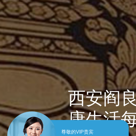
西安阎良
康生活
尊敬的VIP贵宾