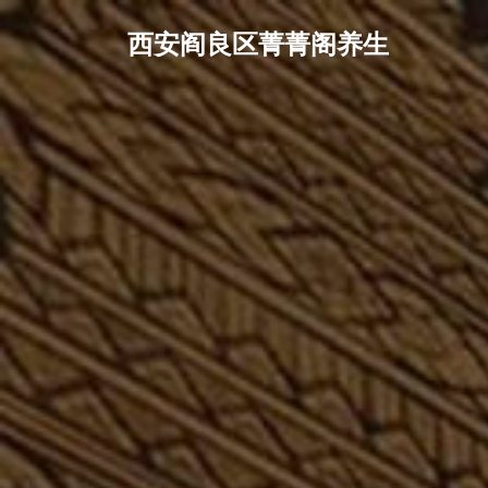
西安阎良区菁菁阁养生