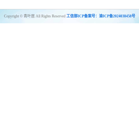
Copyright © 青叶居 All Rights Reserved
工信部ICP备案号：渝ICP备2024038458号
杭州临安区男士spa
成都锦江区足疗
北京朝阳区桑拿多少钱
深圳盐田区休闲会所
苏州虎丘日式会
所
成都新都区会所
青岛市北区男士spa
杭州钱塘区休闲会所
海口休闲按摩哪里好
广州黄埔桑拿按
摩体验
广州荔湾区男士养生
天津桑拿洗浴
广州南沙区桑拿哪里好
广州增城区spa
杭州余杭区男士
spa
武汉青山区养生会所
成都足疗
重庆男士spa
广佛休闲会所
成都成华日式会所
成都武侯区会所
长沙雨花区男士spa
贵阳休闲按摩哪里好
广州越秀桑拿按摩体验
广州天河区男士养生
长沙开福桑
拿洗浴
广州白云区桑拿哪里好
广州花都区spa
杭州滨江区男士spa
杭州钱塘区足疗
重庆休闲会所
广州花都区休闲会所
成都会所
长沙芙蓉区男士spa
杭州临平区休闲会所
南昌休闲按摩哪里好
广州
桑拿按摩体验
广州男士养生
南京栖霞桑拿洗浴
广州荔湾区桑拿哪里好
广州南沙区spa
杭州拱墅区