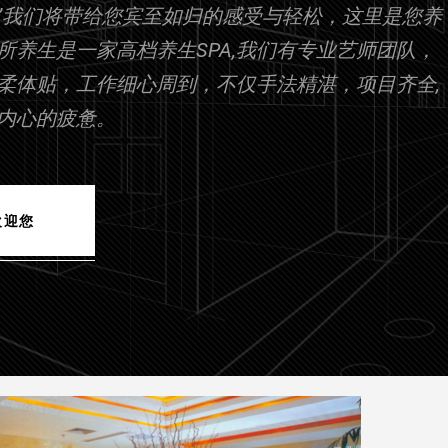
花月”我们将带给您宾至如归的感受与轻松，这里是您养
所养生是一家高档养生SPA,我们有专业艺师团队，
柔体贴，工作细心周到，不仅手法精湛，项目齐全,
内心的疲惫。
欢迎您