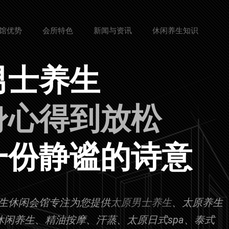
馆优势
会所特色
新闻与资讯
休闲养生知识
男士养生
一份静谧的诗意
生休闲会馆专注为您提供
太原男士养生
、太原养生
、休闲养生、精油按摩、汗蒸、太原日式spa、泰式