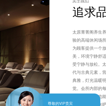
关于我们
追求
太原菁菁阁养生
验的高端休闲场
为顾客提供一个
美，环境宁静舒
受宁静与放松。
代与古典元素，
典雅，灯光温暖
觉。会所内部的
服务的同时，也
尊敬的VIP贵宾
生活价值。快来