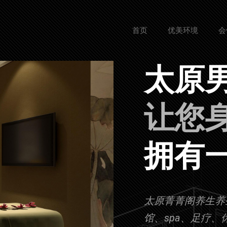
首页
优美环境
会
太原
让
|
拥有
太原菁菁阁养生养
馆、spa、足疗