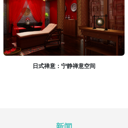
日式禅意：宁静禅意空间
新闻