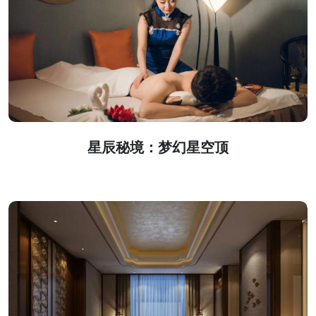
星辰秘境：梦幻星空顶