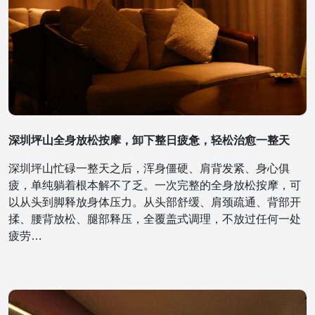
深圳坪山全身放松按摩，卸下整日疲惫，轻松治愈一整天
深圳坪山忙碌一整天之后，浑身僵硬、肩背发紧、身心俱
疲，单纯躺着根本解不了乏。一次完整的全身放松按摩，可
以从头到脚释放身体压力。从头部舒缓、肩颈疏通、背部开
揉、腰背放松、腿部释压，全覆盖式调理，不放过任何一处
疲劳…