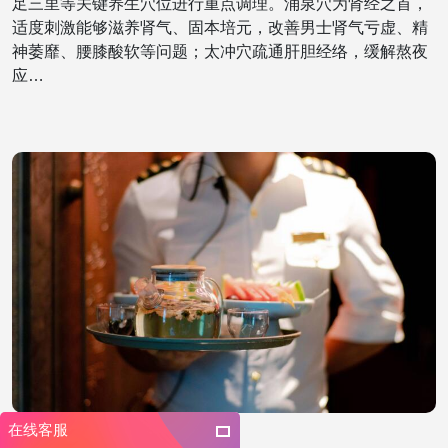
足三里等关键养生穴位进行重点调理。涌泉穴为肾经之首，
适度刺激能够滋养肾气、固本培元，改善男士肾气亏虚、精
神萎靡、腰膝酸软等问题；太冲穴疏通肝胆经络，缓解熬夜
应…
在线客服