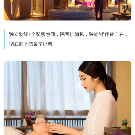
独立动线+全私密包间，隔音护隐私，独处/相伴皆自在，
彻底卸下防备享疗愈