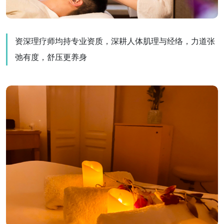
资深理疗师均持专业资质，深耕人体肌理与经络，力道张
弛有度，舒压更养身