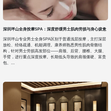
深圳坪山全身按摩SPA：深度舒缓男士肌肉劳损与身心疲惫
深圳坪山专业男士全身SPA区别于普通浅层按摩，主打深层
放松、经络疏通、机能调理。康养师熟悉男性肌肉骨骼结
构，针对男士劳损高发部位——肩颈、后背、腰椎、大腿、
手臂，进行重点深度按摩。长期低头导致的肩颈僵硬、富贵
包、…