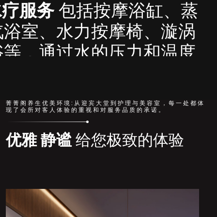
摩浴缸、蒸
摩椅、漩涡
压力和温度
和关节。
国的按摩疗
菁菁阁养生优美环境:从迎宾大堂到护理与美容室，每一处都体
现了会所对客人体验的重视和对服务品质的承诺。
深入的按摩
心灵的健康
优雅 静谧
给您极致的体验
。
层清洁、面
料、眼部护