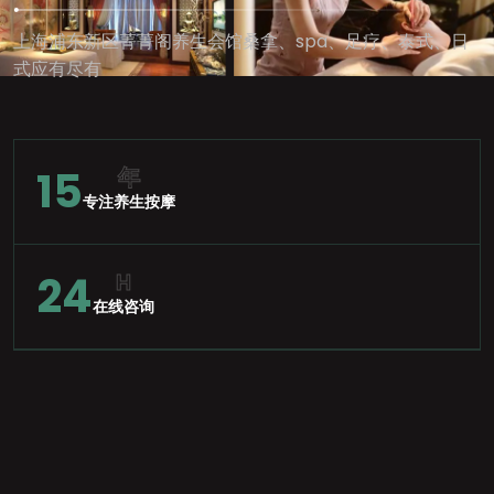
上海浦东新区菁菁阁养生会馆桑拿、spa、足疗、泰式、日
式应有尽有
15
年
专注养生按摩
24
H
在线咨询