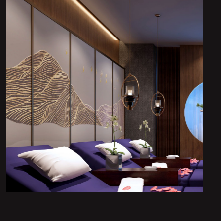
肌肤质量、
皮肤新陈代
摩和护理，
改善血液循
心压力。
特的休闲体
休闲娱乐设
桑拿浴室、
等。