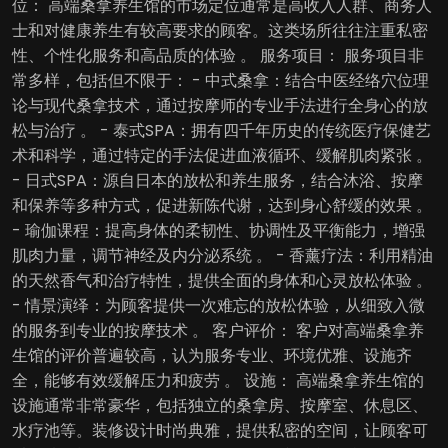
位： 高端桑拿养生馆的市场定位通常是高收入人群、商务人
士和对健康养生有较高要求的顾客。这类场所往往注重私密
性、个性化服务和高品质的体验 。 服务项目： 服务项目非
常多样，包括但不限于： - 中式桑拿：结合中医经络穴位理
论与现代桑拿技术，通过按摩师的专业手法进行全身心的放
松与治疗 。 - 泰式SPA：拥有四千年历史的传统医疗保健艺
术和科学，通过特定的手法促进血液循环、缓解肌肉紧张 。
- 日式SPA：源自日本的放松和养生服务，结合沐浴、按摩
和保养等多种方式，促进新陈代谢，达到身心舒缓的效果 。
- 瑜伽课程：提高身体的柔韧性、协调性及平衡能力，增强
肌肉力量，调节神经及内分泌系统 。 - 香薰疗法：利用精油
的天然香气和治疗特性，提供全面的身体和心灵放松体验 。
- 情景演绎：为顾客提供一次难忘的放松体验，从细致入微
的服务到专业的按摩技术 。 客户评价： 客户对高端桑拿养
生馆的评价普遍较高，认为服务专业、环境优雅、设施齐
全，能够有效缓解压力和疲劳 。 设施： 高端桑拿养生馆的
设施通常非常豪华，包括独立的桑拿房、按摩室、休息区、
水疗池等。装修设计时尚典雅，提供私密的空间，让顾客可