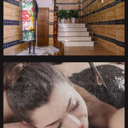
治愈所有内耗特别
是在疲惫的时候
上海浦东新区全身
按摩SPA：深度舒
缓男士肌肉劳损与
身心疲惫