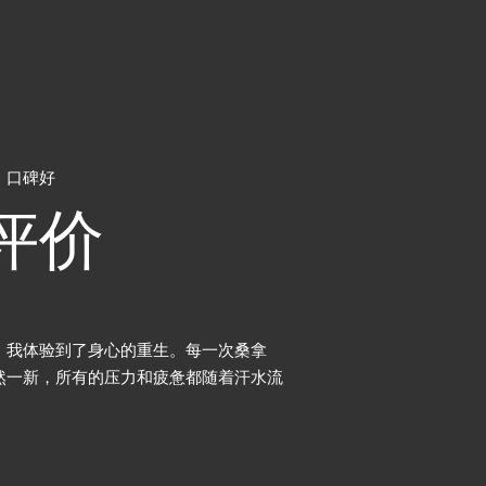
，口碑好
评价
常优雅，每一个细节都透露着精致和品
对我来说，这家养生桑
舒适的躺椅，每一处都让人感到宾至如
以完全放下工作的压力
放松的天堂