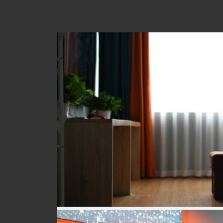
非常专业，他们对桑拿和养生知识了如指
在这个养生桑拿会馆
的需求提供最合适的建议。他们的细心和专
后，我都感觉自己焕
非常满意。
走了。
务
身心的放松