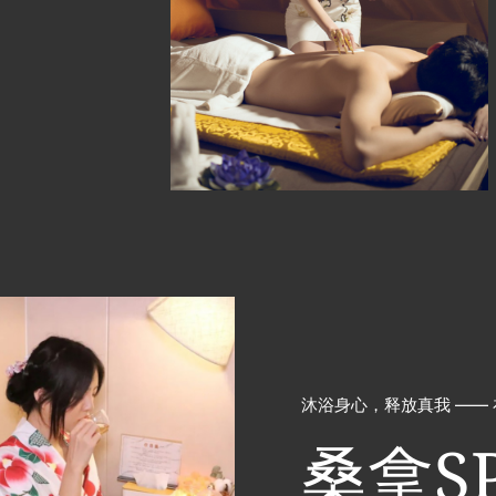
沐浴身心，释放真我 ——
桑拿S