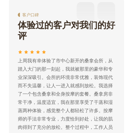
客户口碑
体验过的客户对我们的好
评
上周我有幸体验了市中心新开的桑拿会所，从
这
踏入大门的那一刻起，我就被那里的豪华和专
我
业深深吸引。会所的环境非常优雅，装饰现代
热
而不失温馨，让人一进入就感到放松。我选择
常
了一个包含桑拿和全身按摩的套餐。桑拿房非
蒸
常干净，温度适宜，我在那里享受了干蒸和湿
摩
蒸两种体验，感觉整个人都轻松了许多。按摩
肉
师的手法非常专业，力度恰到好处，让我的肌
常
肉得到了充分的放松。整个过程中，工作人员
所