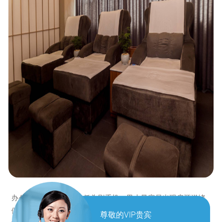
办公久坐、长期开车、低头刷手机，男士最容易出现肩颈淤堵
僵硬，表现为脖子发硬、肩膀沉重、抬头酸胀、后脑发闷，严
尊敬的VIP贵宾