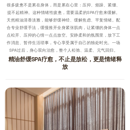
很多疲惫不是累在身体，而是累在心里：压抑、烦躁、紧绷、
提不起精神。这种情绪性疲惫，需要温柔的SPA疗愈来缓解。
天然精油清香淡雅，能够舒缓神经、缓解焦虑、平复情绪。配
合专业舒缓手法，缓慢推开全身紧张肌肉，让紧绷的身体一点
点松开、压抑的心情一点点放空。安静柔和的氛围里，放下工
作消息、暂停生活琐事，专心享受属于自己的独处时光。一场
SPA过后，身心双向治愈，整个人松弛、温柔、元气回归。
精油舒缓SPA疗愈，不止是放松，更是情绪释
放