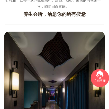
行推销，让每一次养生都纯粹、舒适、放松。疲惫的时候来一
次，瞬间回血蓄能。
养生会所，治愈你的所有疲惫
在线客服