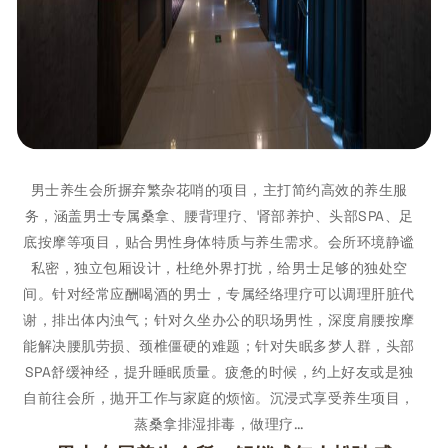
男士养生会所摒弃繁杂花哨的项目，主打简约高效的养生服
务，涵盖男士专属桑拿、腰背理疗、肾部养护、头部SPA、足
底按摩等项目，贴合男性身体特质与养生需求。会所环境静谧
私密，独立包厢设计，杜绝外界打扰，给男士足够的独处空
间。针对经常应酬喝酒的男士，专属经络理疗可以调理肝脏代
谢，排出体内浊气；针对久坐办公的职场男性，深度肩腰按摩
能解决腰肌劳损、颈椎僵硬的难题；针对失眠多梦人群，头部
SPA舒缓神经，提升睡眠质量。疲惫的时候，约上好友或是独
自前往会所，抛开工作与家庭的烦恼。沉浸式享受养生项目，
蒸桑拿排湿排毒，做理疗…