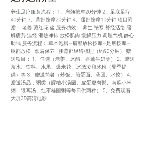
养生足疗服务流程： 1、肩颈按摩20分钟 2、足底足疗
40分钟 3、背部按摩20分钟 4、腿部按摩10分钟 项目附
赠： 老姜 藏红花 盐 服务功效： 养生 祛寒 舒经活络 缓
解疲劳 温经 泄热净排 放松肌肉 缓解压力 调理气机 静心
助眠 服务流程： 草本泡脚—肩部放松按摩—足底按摩—
腿部放松—颈肩保养—腰背部经络梳理（约90分钟） 赠
送项目： 1、任选（老姜、冰醋、香薰牛奶等） 2、赠送
茶水、饮料、水果、爆米花、冰激凌和冰粉（夏季提
供）等 3、赠送简餐（炒饭、煎蛋面、汤圆、水饺） 4、
赠送汤品，粥类（醪糟小汤圆、皮蛋瘦肉粥、南瓜小米
粥、银耳汤、红枣桂圆粥等每日供两种） 5、免费观看
大屏3D高清电影