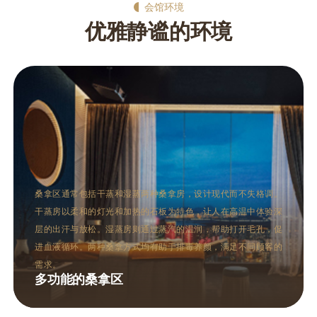
会馆环境
优雅静谧的环境
休息室提供宽敞的躺椅和软垫，顾客
拿房，设计现代而不失格调。
在这里放松身心。休息室通常设有
为特色，让人在高温中体验深
整个空间，同时保证了私密性。此
汽的温润，帮助打开毛孔，促
顾客补充水分和能量。
于排毒养颜，满足不同顾客的
舒适的休息室