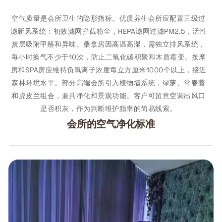
空气质量是会所卫生的隐形指标。优质养生会所应配置三级过
滤新风系统：初效滤网拦截粉尘，HEPA滤网过滤PM2.5，活性
炭层吸附甲醛和异味。桑拿房因高温高湿，需独立排风系统，
每小时换气不少于10次，防止二氧化碳积聚和木质霉变。按摩
房和SPA房应维持负氧离子浓度每立方厘米1000个以上，接近
森林环境水平。部分高端会所引入植物墙系统，绿萝、常春藤
和虎皮兰组合，兼具净化和景观功能。客户可留意空调出风口
是否积灰，作为判断维护频率的简易线索。
会所的空气净化标准