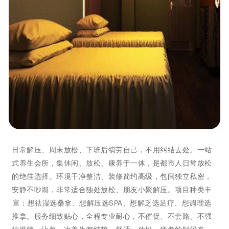
日常解压、周末放松、下班后犒劳自己，不用纠结去处。一站
式养生会所，集休闲、放松、康养于一体，是都市人日常放松
的绝佳选择。环境干净整洁、装修简约高级，包间独立私密，
安静不吵闹，非常适合独处放松、朋友小聚解压。项目种类丰
富：想祛湿选桑拿、想解压选SPA、想解乏选足疗、想调理选
推拿。服务细致贴心，全程专业耐心，不催促、不套路、不强