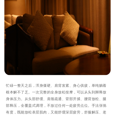
忙碌一整天之后，浑身僵硬、肩背发紧、身心俱疲，单纯躺着
根本解不了乏。一次完整的全身放松按摩，可以从头到脚释放
身体压力。从头部舒缓、肩颈疏通、背部开揉、腰背放松、腿
部释压，全覆盖式调理，不放过任何一处疲劳点位。手法张弛
有度，既能放松表层肌肉，又能舒缓深层疲劳，舒服解压、老