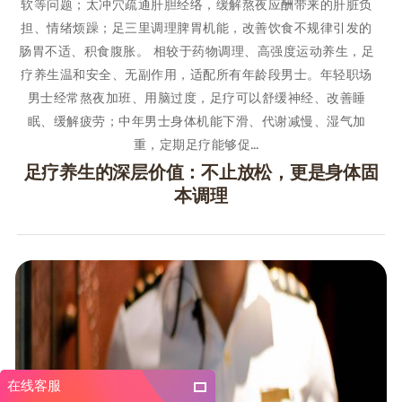
软等问题；太冲穴疏通肝胆经络，缓解熬夜应酬带来的肝脏负
担、情绪烦躁；足三里调理脾胃机能，改善饮食不规律引发的
肠胃不适、积食腹胀。 相较于药物调理、高强度运动养生，足
疗养生温和安全、无副作用，适配所有年龄段男士。年轻职场
男士经常熬夜加班、用脑过度，足疗可以舒缓神经、改善睡
眠、缓解疲劳；中年男士身体机能下滑、代谢减慢、湿气加
重，定期足疗能够促…
足疗养生的深层价值：不止放松，更是身体固
本调理
在线客服