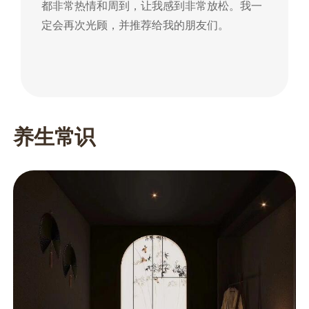
都非常热情和周到，让我感到非常放松。我一
到
定会再次光顾，并推荐给我的朋友们。
朋
养生常识