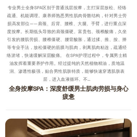
专业男士全身SPA区别于普通浅层按摩，主打深层放松、经络
疏通、机能调理。康养师熟悉男性肌肉骨骼结构，针对男士劳
损高发部位——肩颈、后背、腰椎、大腿、手臂，进行重点深
度按摩。长期低头导致的肩颈僵硬、富贵包、颈椎酸痛，久坐
引发的腰肌劳损、腰椎僵硬、腰背酸胀，通过揉、推、按、擀
等专业手法，放松僵硬的筋膜与肌肉，剥离肌肉粘连，疏通经
络淤堵，快速缓解深层酸痛。 在SPA护理过程中，专属男士精
油发挥着重要养护作用。经过提纯的天然植物精油，质地温
润、渗透性极强，贴合男性肌肤特质，能够快速穿透肌肤表
层，进入血液循环。不…
全身按摩SPA：深度舒缓男士肌肉劳损与身心
疲惫