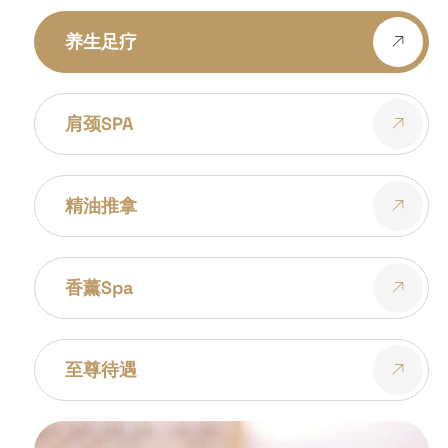
养生足疗
肩颈SPA
精油推拿
香薰spa
至尊待遇