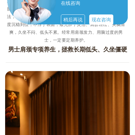
重影响工作状态。男士肩颈专项养生，针对男性肌肉厚实、劳
在线咨询
损更深的特点，采用深层舒缓、筋膜松解、经络疏通的组合手
法，精准化开肩颈结节、放松斜方肌紧张、疏通肩背气血。力
稍后再说
现在咨询
度沉稳到位，不浮于表面，做完脖子灵活、肩膀轻松、头脑清
爽，久坐不闷、低头不累。经常用肩颈发力、用脑过度的男
士，一定要定期养护。
男士肩颈专项养生，拯救长期低头、久坐僵硬