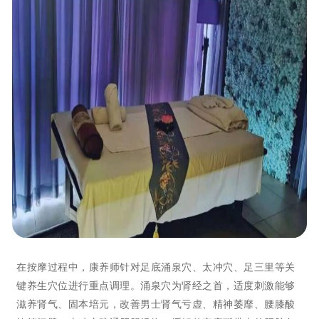
在按摩过程中，康养师针对足底涌泉穴、太冲穴、足三里等关
键养生穴位进行重点调理。涌泉穴为肾经之首，适度刺激能够
滋养肾气、固本培元，改善男士肾气亏虚、精神萎靡、腰膝酸