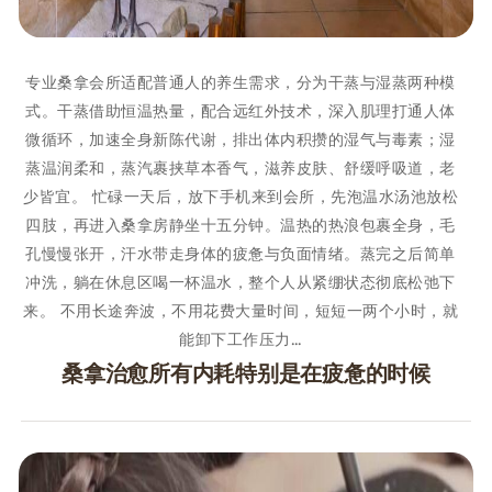
专业桑拿会所适配普通人的养生需求，分为干蒸与湿蒸两种模
式。干蒸借助恒温热量，配合远红外技术，深入肌理打通人体
微循环，加速全身新陈代谢，排出体内积攒的湿气与毒素；湿
蒸温润柔和，蒸汽裹挟草本香气，滋养皮肤、舒缓呼吸道，老
少皆宜。 忙碌一天后，放下手机来到会所，先泡温水汤池放松
四肢，再进入桑拿房静坐十五分钟。温热的热浪包裹全身，毛
孔慢慢张开，汗水带走身体的疲惫与负面情绪。蒸完之后简单
冲洗，躺在休息区喝一杯温水，整个人从紧绷状态彻底松弛下
来。 不用长途奔波，不用花费大量时间，短短一两个小时，就
能卸下工作压力…
桑拿治愈所有内耗特别是在疲惫的时候