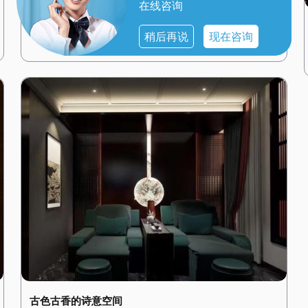
在线咨询
简约而不简单
天津河西桑拿SPA水疗会所的设计风格简约而现代，展现
稍后再说
现在咨询
出都市的时尚与精致。一进门，便能看到大面积的玻璃幕
墙，将自然光线引入室内，营造出明亮而通透的氛围。 会
所内部的装修以白色和灰色为主色调，搭配简洁的线条和
几何图形，展现出一种简约而不简单的美感。墙壁上挂着
抽象的现代艺术作品，搭配现代感十足的家具，让人感受
到都市的时尚气息。 桑拿房采用高科技的设备，搭配智能
控制系统，让顾客可以根据自己的需求调节温度和湿度。
水疗区域则配备了舒适的按摩床和私人浴缸，每个房间都
经过精心设计，搭配简洁的装饰和舒适的布艺，营造出一
种温馨而舒适的感觉。 在这里，简约的设计风格与高端的
设施设备相结合，为顾客提供了一个时尚而舒适的放松空
间。
古色古香的诗意空间