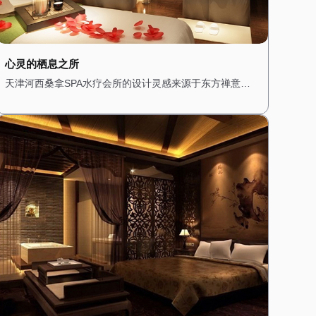
心灵的栖息之所
天津河西桑拿SPA水疗会所的设计灵感来源于东方禅意，
旨在为顾客提供一个心灵的栖息之所。一进门，便能看到
一个小型的禅意花园，潺潺的流水声与鸟鸣交织在一起，
营造出一种宁静而祥和的氛围。 会所内部的装修以木质为
主，搭配淡雅的色调，展现出一种质朴与自然之美。墙壁
上挂着禅意的挂画，角落里摆放着精致的佛像和香炉，空
气中弥漫着淡淡的檀香，让人瞬间放松下来。 桑拿房的设
计简约而精致，采用传统的日式风格，搭配竹编的装饰和
榻榻米，让人在享受桑拿的同时，也能感受到禅意的宁
静。水疗区域则配备了舒适的按摩床和私人浴缸，每个房
间都经过精心布置，搭配柔软的棉麻布艺，营造出一种温
馨而舒适的感觉。 在这里，每一次呼吸都是一种修行，每
一次放松都是一次心灵的洗礼。