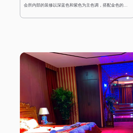
会所内部的装修以深蓝色和紫色为主色调，搭配金色的装
饰线条，展现出一种神秘而高贵的气质。墙壁上挂着星空
主题的艺术作品，让人仿佛能感受到宇宙的浩瀚。 桑拿房
被设计成半圆形，天花板上装饰着星空灯，让人在享受桑
拿时仿佛置身于星空之下。水疗区域则配备了舒适的按摩
床和私人浴缸，每个房间都经过精心布置，搭配星空主题
的装饰，营造出一种浪漫而宁静的感觉。在这里，每一次
放松都是一场星空下的梦境之旅。