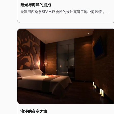
阳光与海洋的拥抱
天津河西桑拿SPA水疗会所的设计充满了地中海风情，让
人仿佛置身于阳光明媚的海边小镇。一进门，便能看到蓝
白相间的装饰色调，搭配拱形的门窗和马赛克瓷砖，展现
出浓郁的地中海风格。 会所内部的装修以明亮的色调为
主，搭配木质的家具和装饰，营造出一种轻松而愉悦的氛
围。墙壁上挂着地中海风格的挂画，描绘着湛蓝的海洋和
洁白的沙滩，让人仿佛能感受到阳光的温暖。 桑拿房被设
计成圆形，四周环绕着蓝色的瓷砖，搭配白色的装饰线
条，仿佛置身于海洋之中。水疗区域则配备了舒适的按摩
床和私人浴缸，每个房间都经过精心布置，搭配蓝色的窗
帘和海洋元素的装饰，营造出一种浪漫而惬意的感觉。 在
这里，每一次呼吸都能感受到海洋的气息，每一次放松都
能享受到阳光的拥抱。
浪漫的夜空之旅