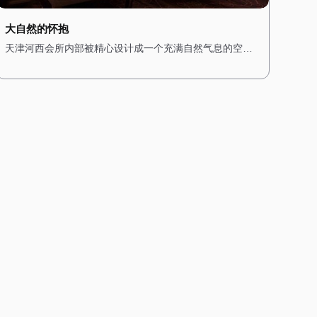
大自然的怀抱
天津河西会所内部被精心设计成一个充满自然气息的空
间，木质的装饰与绿植随处可见，让人瞬间忘却城市的喧
嚣。 墙壁上挂着森林主题的画作，搭配柔和的灯光，营造
出一种温暖而宁静的氛围。空气中弥漫着松木的清香，仿
佛置身于真正的森林之中。桑拿房采用天然木材搭建，搭
配石质的地面，让人在享受桑拿的同时，也能感受到大自
然的质朴与宁静。 水疗区域则配备了私人浴缸，周围环绕
着绿植，仿佛一个私密的森林温泉。在这里，每一次呼吸
都充满了自然的气息，每一次放松都是一场与大自然的亲
密对话。