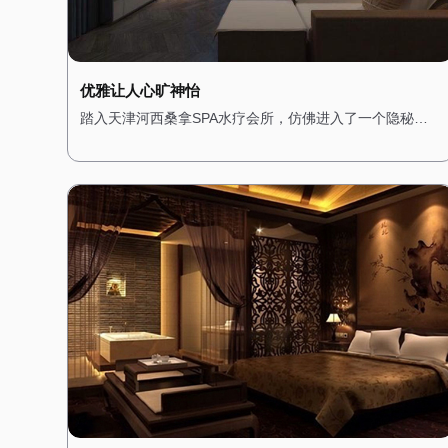
优雅让人心旷神怡
踏入天津河西桑拿SPA水疗会所，仿佛进入了一个隐秘的
绿洲。会所位于城市的中心地带，却巧妙地隔绝了外界的
喧嚣。一进门，便被满眼的绿植所吸引，仿佛置身于热带
雨林之中。墙壁上爬满了青藤，空气中弥漫着淡淡的薰衣
草香，让人心旷神怡。 会所的装修风格融合了自然与现代
元素，木质的地板和装饰搭配柔和的灯光，营造出一种温
馨而宁静的氛围。桑拿房被设计成半开放式，四周环绕着
绿植，让人在享受桑拿的同时，也能感受到自然的气息。
水疗区域则配备了舒适的按摩床和私人浴缸，每个角落都
经过精心布置，确保顾客在放松身心的同时，也能享受视
觉上的愉悦。 这里不仅是一个放松身心的场所，更是一个
远离都市喧嚣的隐秘花园，让每一位顾客都能在这里找到
属于自己的宁静。