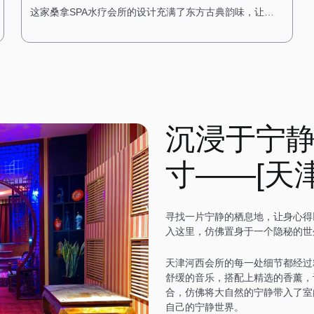
这家桑拿SPA水疗会所的设计充满了东方古典韵味，让人
仿佛穿越回了古代的宫廷。一进门，便能看到古色古香的
中式装饰，雕花的门窗、红木的家具，搭配传统的中式灯
具，营造出一种庄重而典雅的氛围。 会所内部的装修以木
质为主，搭配传统的中式图案，展现出一种古朴与自然之
美。墙壁上挂着中国山水画，角落里摆放着古筝和茶具，
空气中弥漫着淡淡的茶香，让人感受到东方文化的深厚底
蕴。 桑拿房采用传统的中式风格，搭配木质的装饰和榻榻
沉浸于宁
米，让人在享受桑拿的同时，也能感受到古典的宁静。水
疗区域则配备了舒适的按摩床和私人浴缸，每个房间都经
过精心布置，搭配中式风格的装饰，营造出一种温馨而舒
寸——[天
适的感觉。在这里，每一次放松都是一场诗意的旅行。
寻找一片宁静的栖息地，让身心得
入这里，仿佛置身于一个隐秘的世
天津河西会所的每一处细节都经过
舒缓的音乐，搭配上精选的香薰，
合，仿佛将大自然的宁静带入了室
自己的宁静世界。