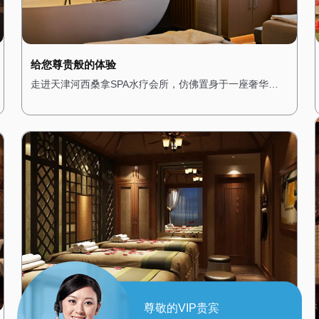
给您尊贵般的体验
走进天津河西桑拿SPA水疗会所，仿佛置身于一座奢华的
宫殿。从大门开始，便能感受到浓浓的贵族气息。高挑的
天花板上悬挂着华丽的水晶吊灯，散发出柔和而璀璨的光
芒。墙壁上装饰着精美的壁画，描绘着古罗马的神话故
事，让人仿佛穿越时空。 会所的装修风格融合了古典与现
代元素，大理石地面与金色的装饰线条相得益彰，展现出
极致的奢华感。桑拿房采用进口的芬兰桑拿设备，内部装
饰以高档木材为主，搭配柔软的皮革座椅，让人在享受桑
拿时也能感受到舒适与尊贵。水疗区域则配备了私人水疗
套房，每个房间都配有独立的蒸汽房、按摩床和私人浴
缸，确保顾客在享受服务时的私密性。 在这里，每一位顾
客都能享受到皇家般的待遇，无论是从环境的布置还是服
务的细节，都让人感受到无与伦比的奢华体验。
尊敬的VIP贵宾