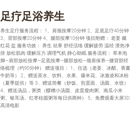
足疗足浴养生
养生足疗服务流程： 1、肩颈按摩20分钟 2、足底足疗40分钟
3、背部按摩20分钟 4、腿部按摩10分钟 项目附赠： 老姜 藏
红花 盐 服务功效： 养生 祛寒 舒经活络 缓解疲劳 温经 泄热净
排 放松肌肉 缓解压力 调理气机 静心助眠 服务流程： 草本泡
脚—肩部放松按摩—足底按摩—腿部放松—颈肩保养—腰背部经
在线客服
络梳理（约90分钟） 赠送项目： 1、任选（老姜、冰醋、香薰
牛奶等） 2、赠送茶水、饮料、水果、爆米花、冰激凌和冰粉
（夏季提供）等 3、赠送简餐（炒饭、煎蛋面、汤圆、水饺）
4、赠送汤品，粥类（醪糟小汤圆、皮蛋瘦肉粥、南瓜小米
粥、银耳汤、红枣桂圆粥等每日供两种） 5、免费观看大屏3D
高清电影