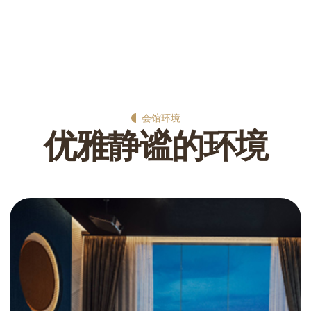
会馆环境
优
雅
静
谧
的
环
境
桑拿区通常包括干蒸和湿蒸两种桑拿房，设计现代而不失格