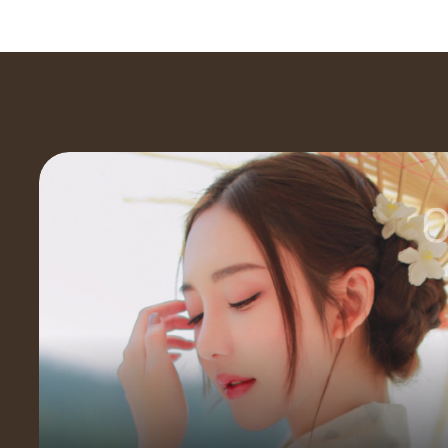
0
香薰耳烛
尊敬的VIP贵宾