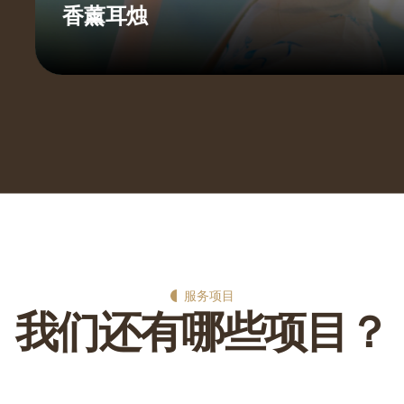
在线咨询
稍后再说
现在咨询
服务项目
我
们
还
有
哪
些
项
目
？