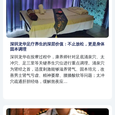
深圳龙华足疗养生的深层价值：不止放松，更是身体
固本调理
深圳龙华在按摩过程中，康养师针对足底涌泉穴、太
冲穴、足三里等关键养生穴位进行重点调理。涌泉穴
为肾经之首，适度刺激能够滋养肾气、固本培元，改
善男士肾气亏虚、精神萎靡、腰膝酸软等问题；太冲
穴疏通肝胆经络，缓解熬夜应…