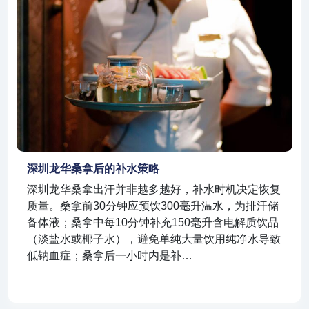
深圳龙华桑拿后的补水策略
深圳龙华桑拿出汗并非越多越好，补水时机决定恢复
质量。桑拿前30分钟应预饮300毫升温水，为排汗储
备体液；桑拿中每10分钟补充150毫升含电解质饮品
（淡盐水或椰子水），避免单纯大量饮用纯净水导致
低钠血症；桑拿后一小时内是补…