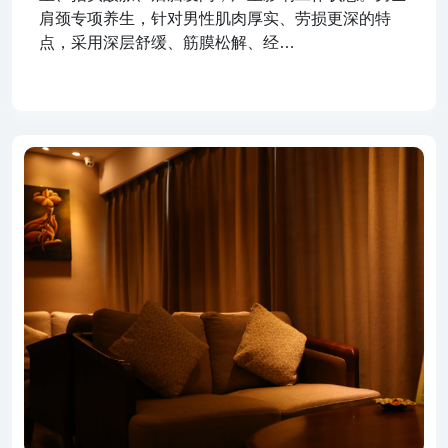
肩颈专项养生，针对男性肌肉厚实、劳损更深的特
点，采用深层舒缓、筋膜松解、经…