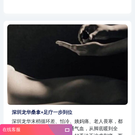
深圳龙华桑拿+足疗一步到位
深圳龙华末梢循环差、怕冷、姨妈痛、老人畏寒，都
适合温养。桑拿暖身，足疗通气血，从脚底暖到全
在线客服