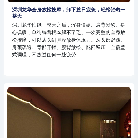
深圳龙华全身放松按摩，卸下整日疲惫，轻松治愈一
整天
深圳龙华忙碌一整天之后，浑身僵硬、肩背发紧、身
心俱疲，单纯躺着根本解不了乏。一次完整的全身放
松按摩，可以从头到脚释放身体压力。从头部舒缓、
肩颈疏通、背部开揉、腰背放松、腿部释压，全覆盖
式调理，不放过任何一处疲劳…