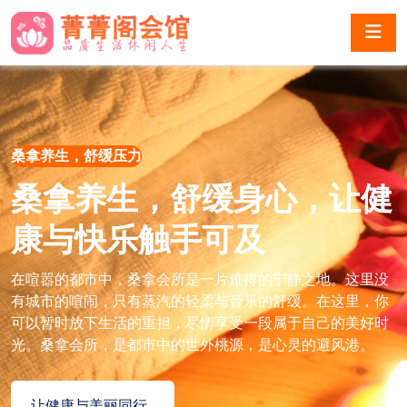
桑拿养生，舒缓压力
桑拿养生，舒缓身心，让健
康与快乐触手可及
在喧嚣的都市中，桑拿会所是一片难得的宁静之地。这里没
有城市的喧闹，只有蒸汽的轻柔与音乐的舒缓。在这里，你
可以暂时放下生活的重担，尽情享受一段属于自己的美好时
光。桑拿会所，是都市中的世外桃源，是心灵的避风港。
让健康与美丽同行