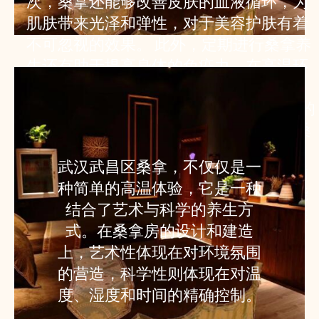
次，桑拿还能够改善皮肤的血液循环，为
肌肤带来光泽和弹性，对于美容护肤有着
不可忽视的效果。 此外，定期进行桑拿养
生还有助于提高身体的免疫力。在高温环
境下，身体会产生一种名为“热休克蛋
白”的物质，这种物质能够增强免疫系统的
功能，帮助身体抵抗疾病。 为了最大化桑
拿的养生效果，建议在桑拿前后进行适当
武汉武昌区桑拿，不仅仅是一
的伸展运动，以促进肌肉的放松和血液循
种简单的高温体验，它是一种
环。同时，桑拿后进行一次冷水淋浴，能
结合了艺术与科学的养生方
够有效刺激血管，进一步提高心血管系统
式。在桑拿房的设计和建造
的适应能力。
上，艺术性体现在对环境氛围
的营造，科学性则体现在对温
度、湿度和时间的精确控制。