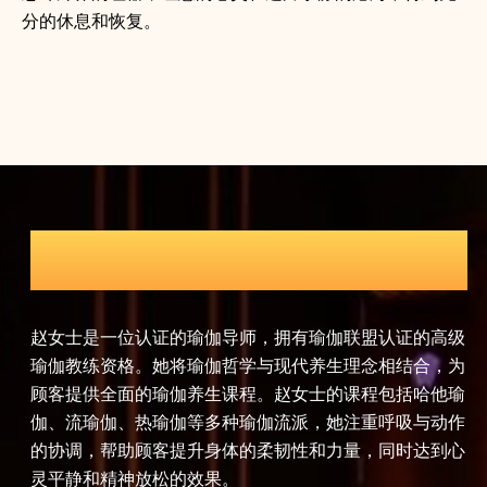
分的休息和恢复。
足疗师
高级
孙师傅在足疗领域有着10年的工作经验，他对人体足部的
陈
，为
穴位和反射区有着深入的研究。他的足疗服务结合了中医
美
他瑜
理论和现代足部护理技术，通过精准的按摩手法和专业的
富
动作
护理流程，有效改善顾客的足部血液循环，缓解足部疲
需
到心
劳。孙师傅的足疗服务不仅能够促进身体健康，还能够提
洁
升睡眠质量，让顾客在忙碌的生活中找到片刻的宁静。
让