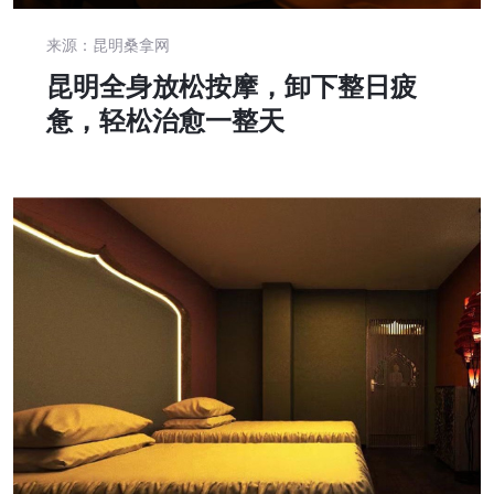
来源：昆明桑拿网
昆明全身放松按摩，卸下整日疲
惫，轻松治愈一整天