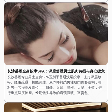
长沙岳麓全身按摩SPA：深度舒缓男士肌肉劳损与身心疲惫
长沙岳麓专业男士全身SPA区别于普通浅层按摩，主打深层放
松、经络疏通、机能调理。康养师熟悉男性肌肉骨骼结构，针
对男士劳损高发部位——肩颈、后背、腰椎、大腿、手臂，进
行重点深度按摩。长期低头导致的肩颈僵硬、富贵包、…