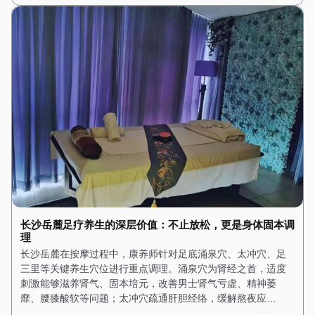
长沙岳麓足疗养生的深层价值：不止放松，更是身体固本调
理
长沙岳麓在按摩过程中，康养师针对足底涌泉穴、太冲穴、足
三里等关键养生穴位进行重点调理。涌泉穴为肾经之首，适度
刺激能够滋养肾气、固本培元，改善男士肾气亏虚、精神萎
靡、腰膝酸软等问题；太冲穴疏通肝胆经络，缓解熬夜应…