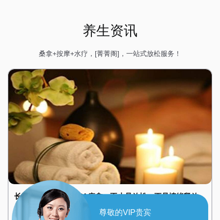
养生资讯
桑拿+按摩+水疗，[菁菁阁]，一站式放松服务！
长沙岳麓精油舒缓SPA疗愈，不止是放松，更是情绪释放
长沙岳麓很多疲惫不是累在身体，而是累在心里：压抑、烦
尊敬的VIP贵宾
躁、紧绷、提不起精神。这种情绪性疲惫，需要温柔的SPA疗愈