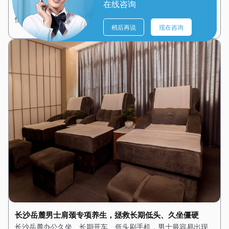
在线咨询
来缓解。天然精油清香淡雅，能够舒缓神经、缓解焦虑、平复
情绪。配合专业舒缓手法，缓慢推开全身紧张肌肉，让…
稍后再说
现在咨询
长沙岳麓男士肩颈专项养生，拯救长期低头、久坐僵硬
长沙岳麓办公久坐、长期开车、低头刷手机，男士最容易出现