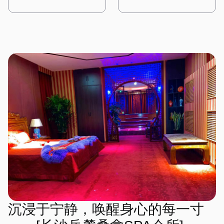
时，也能感受到大自然的质
计充满了东方古典韵味，让
紫色为主色调，搭配金色的
时尚气息。 桑拿房采用高
这里，每一次呼吸都是一种
受到海洋的气息，每一次放
朴与宁静。 水疗区域则配
人仿佛穿越回了古代的宫
装饰线条，展现出一种神秘
科技的设备，搭配智能控制
修行，每一次放松都是一次
松都能享受到阳光的拥抱。
备了私人浴缸，周围环绕着
廷。一进门，便能看到古色
而高贵的气质。墙壁上挂着
系统，让顾客可以根据自己
心灵的洗礼。
绿植，仿佛一个私密的森林
古香的中式装饰，雕花的门
星空主题的艺术作品，让人
的需求调节温度和湿度。水
温泉。在这里，每一次呼吸
窗、红木的家具，搭配传统
仿佛能感受到宇宙的浩瀚。
疗区域则配备了舒适的按摩
都充满了自然的气息，每一
的中式灯具，营造出一种庄
桑拿房被设计成半圆形，天
床和私人浴缸，每个房间都
次放松都是一场与大自然的
重而典雅的氛围。 会所内
花板上装饰着星空灯，让人
经过精心设计，搭配简洁的
亲密对话。
部的装修以木质为主，搭配
在享受桑拿时仿佛置身于星
装饰和舒适的布艺，营造出
传统的中式图案，展现出一
空之下。水疗区域则配备了
一种温馨而舒适的感觉。
种古朴与自然之美。墙壁上
舒适的按摩床和私人浴缸，
在这里，简约的设计风格与
挂着中国山水画，角落里摆
每个房间都经过精心布置，
高端的设施设备相结合，为
放着古筝和茶具，空气中弥
搭配星空主题的装饰，营造
顾客提供了一个时尚而舒适
漫着淡淡的茶香，让人感受
出一种浪漫而宁静的感觉。
的放松空间。
到东方文化的深厚底蕴。
在这里，每一次放松都是一
桑拿房采用传统的中式风
场星空下的梦境之旅。
格，搭配木质的装饰和榻榻
米，让人在享受桑拿的同
时，也能感受到古典的宁
静。水疗区域则配备了舒适
的按摩床和私人浴缸，每个
沉浸于宁静，唤醒身心的每一寸
房间都经过精心布置，搭配