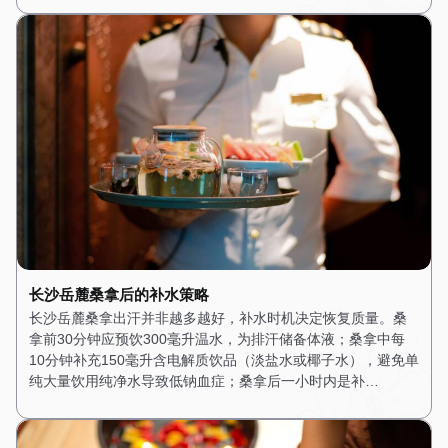
长沙岳麓桑拿后的补水策略
长沙岳麓桑拿出汗并非越多越好，补水时机决定恢复质量。桑
拿前30分钟应预饮300毫升温水，为排汗储备体液；桑拿中每
10分钟补充150毫升含电解质饮品（淡盐水或椰子水），避免单
纯大量饮用纯净水导致低钠血症；桑拿后一小时内是补…