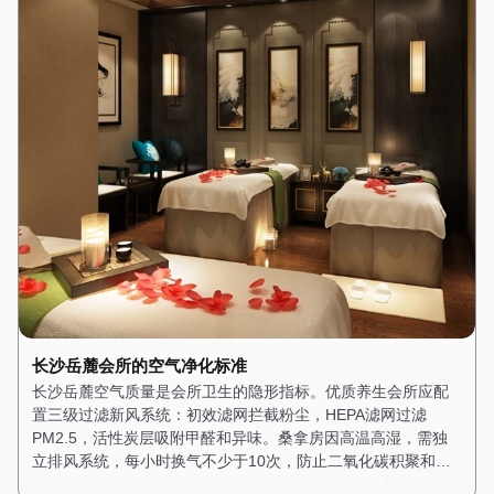
长沙岳麓会所的空气净化标准
长沙岳麓空气质量是会所卫生的隐形指标。优质养生会所应配
置三级过滤新风系统：初效滤网拦截粉尘，HEPA滤网过滤
PM2.5，活性炭层吸附甲醛和异味。桑拿房因高温高湿，需独
立排风系统，每小时换气不少于10次，防止二氧化碳积聚和…