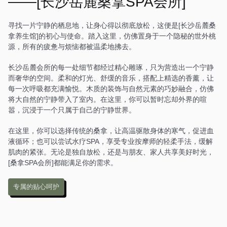
——[长沙岳麓桑拿SPA会所]
中式风格的装饰，营造出一
种温馨而舒适的感觉。在这
里，每一次放松都是一场诗
寻找一片宁静的栖息地，让身心得以彻底放松，这便是[长沙岳麓桑
意的旅行。
拿养生馆]的初心与使命。踏入这里，仿佛置身于一个隐秘的世外桃
源，所有的疲惫与烦恼都被温柔地拂去。
长沙岳麓会所的每一处细节都经过精心雕琢，只为营造出一个宁静
而奢华的空间。柔和的灯光、舒缓的音乐，搭配上精选的香薰，让
每一次呼吸都充满愉悦。木质的装饰与自然元素的巧妙融合，仿佛
将大自然的宁静带入了室内。在这里，你可以暂时忘却外界的喧
嚣，沉浸于一个只属于自己的宁静世界。
在这里，你可以选择传统的桑拿，让高温驱散身体的寒气，促进血
液循环；也可以尝试水疗SPA，享受专业按摩师的轻柔手法，缓解
肌肉的紧张。无论是独自放松，还是与朋友、家人共享美好时光，
[桑拿SPA会所]都能满足你的需求。
专属的贴心呵护