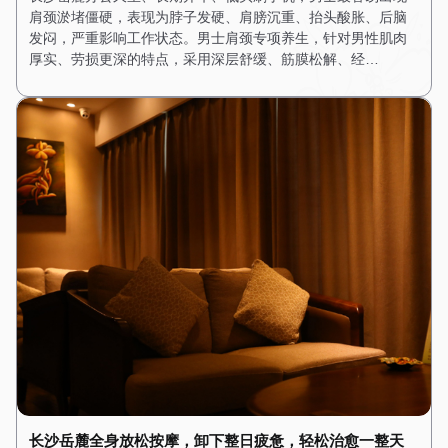
肩颈淤堵僵硬，表现为脖子发硬、肩膀沉重、抬头酸胀、后脑
发闷，严重影响工作状态。男士肩颈专项养生，针对男性肌肉
厚实、劳损更深的特点，采用深层舒缓、筋膜松解、经…
长沙岳麓全身放松按摩，卸下整日疲惫，轻松治愈一整天