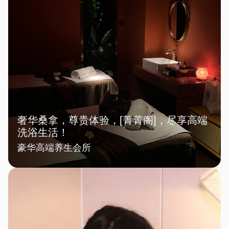
奢华桑拿，尊贵体验，[菁菁阁]，尽享高端
洗浴生活！
豪华高端养生会所