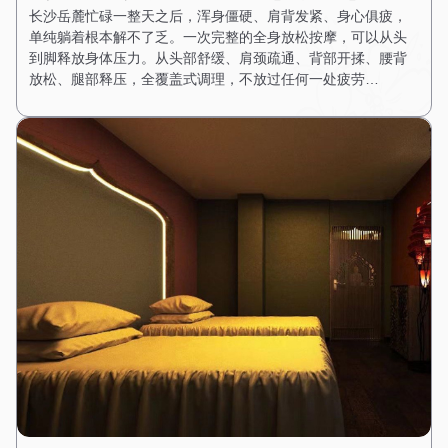
长沙岳麓忙碌一整天之后，浑身僵硬、肩背发紧、身心俱疲，
单纯躺着根本解不了乏。一次完整的全身放松按摩，可以从头
到脚释放身体压力。从头部舒缓、肩颈疏通、背部开揉、腰背
放松、腿部释压，全覆盖式调理，不放过任何一处疲劳…