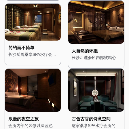
光，营造出一种温馨而宁静
益彰，展现出极致的奢华
意，旨在为顾客提供一个心
让人仿佛置身于阳光明媚的
的氛围。桑拿房被设计成半
感。桑拿房采用进口的芬兰
灵的栖息之所。一进门，便
海边小镇。一进门，便能看
开放式，四周环绕着绿植，
桑拿设备，内部装饰以高档
能看到一个小型的禅意花
到蓝白相间的装饰色调，搭
让人在享受桑拿的同时，也
木材为主，搭配柔软的皮革
园，潺潺的流水声与鸟鸣交
配拱形的门窗和马赛克瓷
能感受到自然的气息。水疗
座椅，让人在享受桑拿时也
织在一起，营造出一种宁静
砖，展现出浓郁的地中海风
区域则配备了舒适的按摩床
能感受到舒适与尊贵。水疗
而祥和的氛围。 会所内部
格。 会所内部的装修以明
和私人浴缸，每个角落都经
区域则配备了私人水疗套
的装修以木质为主，搭配淡
亮的色调为主，搭配木质的
过精心布置，确保顾客在放
房，每个房间都配有独立的
雅的色调，展现出一种质朴
家具和装饰，营造出一种轻
简约而不简单
松身心的同时，也能享受视
蒸汽房、按摩床和私人浴
与自然之美。墙壁上挂着禅
松而愉悦的氛围。墙壁上挂
大自然的怀抱
长沙岳麓桑拿SPA水疗会所
觉上的愉悦。 这里不仅是
缸，确保顾客在享受服务时
意的挂画，角落里摆放着精
着地中海风格的挂画，描绘
长沙岳麓会所内部被精心设
的设计风格简约而现代，展
一个放松身心的场所，更是
的私密性。 在这里，每一
致的佛像和香炉，空气中弥
着湛蓝的海洋和洁白的沙
计成一个充满自然气息的空
现出都市的时尚与精致。一
一个远离都市喧嚣的隐秘花
位顾客都能享受到皇家般的
漫着淡淡的檀香，让人瞬间
滩，让人仿佛能感受到阳光
间，木质的装饰与绿植随处
进门，便能看到大面积的玻
园，让每一位顾客都能在这
待遇，无论是从环境的布置
放松下来。 桑拿房的设计
的温暖。 桑拿房被设计成
可见，让人瞬间忘却城市的
璃幕墙，将自然光线引入室
里找到属于自己的宁静。
还是服务的细节，都让人感
简约而精致，采用传统的日
圆形，四周环绕着蓝色的瓷
喧嚣。 墙壁上挂着森林主
内，营造出明亮而通透的氛
受到无与伦比的奢华体验。
式风格，搭配竹编的装饰和
砖，搭配白色的装饰线条，
题的画作，搭配柔和的灯
围。 会所内部的装修以白
榻榻米，让人在享受桑拿的
仿佛置身于海洋之中。水疗
光，营造出一种温暖而宁静
色和灰色为主色调，搭配简
同时，也能感受到禅意的宁
区域则配备了舒适的按摩床
的氛围。空气中弥漫着松木
洁的线条和几何图形，展现
静。水疗区域则配备了舒适
和私人浴缸，每个房间都经
的清香，仿佛置身于真正的
出一种简约而不简单的美
的按摩床和私人浴缸，每个
过精心布置，搭配蓝色的窗
森林之中。桑拿房采用天然
感。墙壁上挂着抽象的现代
房间都经过精心布置，搭配
帘和海洋元素的装饰，营造
木材搭建，搭配石质的地
古色古香的诗意空间
浪漫的夜空之旅
艺术作品，搭配现代感十足
柔软的棉麻布艺，营造出一
出一种浪漫而惬意的感觉。
面，让人在享受桑拿的同
这家桑拿SPA水疗会所的设
会所内部的装修以深蓝色和
的家具，让人感受到都市的
种温馨而舒适的感觉。 在
在这里，每一次呼吸都能感