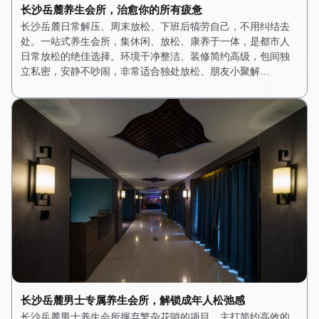
长沙岳麓养生会所，治愈你的所有疲惫
长沙岳麓日常解压、周末放松、下班后犒劳自己，不用纠结去
处。一站式养生会所，集休闲、放松、康养于一体，是都市人
日常放松的绝佳选择。环境干净整洁、装修简约高级，包间独
立私密，安静不吵闹，非常适合独处放松、朋友小聚解…
长沙岳麓男士专属养生会所，解锁成年人松弛感
长沙岳麓男士养生会所摒弃繁杂花哨的项目，主打简约高效的