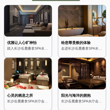
优雅让人心旷神怡
给您尊贵般的体验
踏入长沙岳麓桑拿SPA水疗
走进长沙岳麓桑拿SPA水疗
会所，仿佛进入了一个隐秘
会所，仿佛置身于一座奢华
的绿洲。会所位于城市的中
的宫殿。从大门开始，便能
心地带，却巧妙地隔绝了外
感受到浓浓的贵族气息。高
界的喧嚣。一进门，便被满
挑的天花板上悬挂着华丽的
眼的绿植所吸引，仿佛置身
水晶吊灯，散发出柔和而璀
于热带雨林之中。墙壁上爬
璨的光芒。墙壁上装饰着精
满了青藤，空气中弥漫着淡
美的壁画，描绘着古罗马的
淡的薰衣草香，让人心旷神
神话故事，让人仿佛穿越时
怡。 会所的装修风格融合
空。 会所的装修风格融合
心灵的栖息之所
阳光与海洋的拥抱
了自然与现代元素，木质的
了古典与现代元素，大理石
长沙岳麓桑拿SPA水疗会所
长沙岳麓桑拿SPA水疗会所
地板和装饰搭配柔和的灯
地面与金色的装饰线条相得
的设计灵感来源于东方禅
的设计充满了地中海风情，