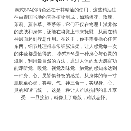
，这些精油往
茶道香道，是东方文化中两颗璀璨的
蛋花、玫瑰、
仅是一种生活艺术，更是一种精神修
物理上滋养你
茶室中，茶道以其独特的仪式感，引
慰，从而在精
个宁静而深邃的世界。茶香袅袅，伴
需要操心任何
腻的动作，从温杯、洗茶、泡茶到品
人感觉每一次
充满了对茶的尊重与对自然的感悟。
种身心与心灵的
品饮一杯茶那么简单，它是一种通
的五大感官功
灵、感悟生命的方式。茶道与香道的
的感知来达到
对生活品质的追求，是一种对自然之
身体的每一寸
们让我们在品茶闻香中，体验到一种
实现身、心、
神享受。在茶与香的交融中，我们不
抗拒的非凡享
的甘甜与香的清新，更感受到了一种
难以忘怀。
生命的智慧。这是一种让人心灵得到
让我们在茶香的氤氲中，找到内心的