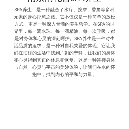
、香薰等多种
水疗养生，如同一曲温柔的乐章，缓
种简单的放松
之上，唤醒沉睡的感官，抚慰疲惫的
在SPA的世
种以水为媒介，结合自然疗法和现代
一次呼吸，都
道，旨在通过水的神奇力量，为身心
生是一种对生
松和恢复。水疗养生，不仅仅是一
体现。它让我
受，它更是一种心灵上的慰藉。在水
让我们的身体
们可以放下所有的防备，让心灵得到
一种连接身体
水的流动，带走了心中的杂念，留下
我们在水的怀
和谐。这是一种回归自然，回归本真
量。
们在水的疗愈中。如同深海中的波浪
让人在舒适的水域中，感受到一种
感。