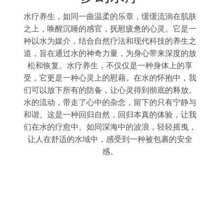
缓流淌在肌肤
泰式SPA的特色还在于其精油的使用
心灵。它是一
往由泰国当地的芳香植物制成，如鸡
科技的养生之
茉莉、薰衣草、香茅等，它们不仅在
带来深度的放
的皮肤和身体，还能在嗅觉上带来抚
种身体上的享
神层面起到疗愈作用。在这里，你不
的怀抱中，我
东西，细节处理得非常细腻温柔，让
彻底的释放。
的体验都是值得的。 泰式SPA是一
的只有宁静与
滋润，利用最自然的方法，通过人体
的体验，让我
能即听觉、嗅觉、视觉及味觉、触觉
，轻轻摇曳，
一种身、心、灵皆俱舒畅的感觉。从
被包裹的安全
肌肤至心灵，将精、气、神三合一，
灵的和谐与统一。这是一种让人难以
受，一旦接触，就像上了瘾般，