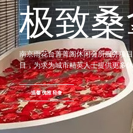
极致桑
南京雨花台菁菁阁休闲会所服务项目
目，为求为城市精英人士提供更多
温馨 优雅 轻奢