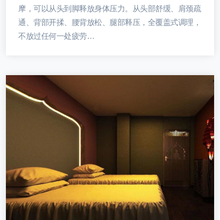
摩，可以从头到脚释放身体压力。从头部舒缓、肩颈疏
通、背部开揉、腰背放松、腿部释压，全覆盖式调理，
不放过任何一处疲劳…