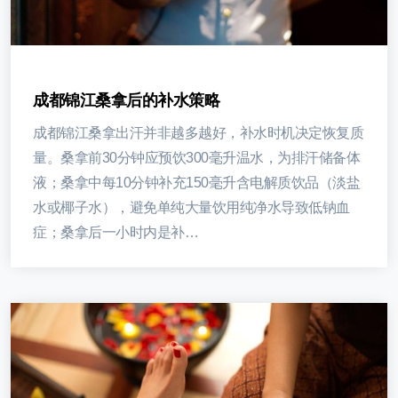
成都锦江桑拿后的补水策略
成都锦江桑拿出汗并非越多越好，补水时机决定恢复质
量。桑拿前30分钟应预饮300毫升温水，为排汗储备体
液；桑拿中每10分钟补充150毫升含电解质饮品（淡盐
水或椰子水），避免单纯大量饮用纯净水导致低钠血
症；桑拿后一小时内是补…