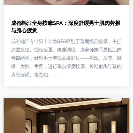
成都锦江全身按摩SPA：深度舒缓男士肌肉劳损
与身心疲惫
成都锦江专业男士全身SPA区别于普通浅层按摩，主打
深层放松、经络疏通、机能调理。康养师熟悉男性肌肉
骨骼结构，针对男士劳损高发部位——肩颈、后背、腰
椎、大腿、手臂，进行重点深度按摩。长期低头导致的
肩颈僵硬、富贵包、…