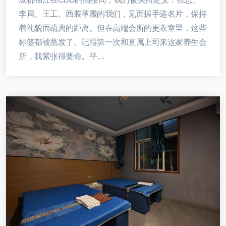
李局、王工。西装革履的我们，见面握手递名片，保持
着礼貌而疏离的距离。但在高端会所的更衣室里，这些
标签都被蒸发了。记得第一次和直属上司来这家养生会
所，我紧张得要命。平…