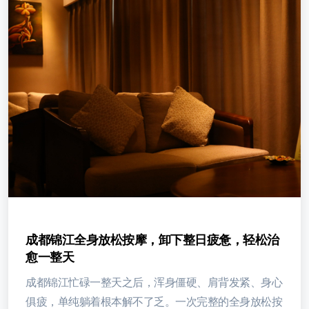
成都锦江全身放松按摩，卸下整日疲惫，轻松治
愈一整天
成都锦江忙碌一整天之后，浑身僵硬、肩背发紧、身心
俱疲，单纯躺着根本解不了乏。一次完整的全身放松按