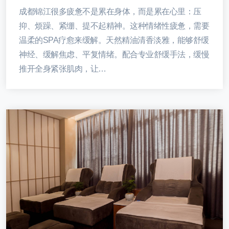
成都锦江很多疲惫不是累在身体，而是累在心里：压
抑、烦躁、紧绷、提不起精神。这种情绪性疲惫，需要
温柔的SPA疗愈来缓解。天然精油清香淡雅，能够舒缓
神经、缓解焦虑、平复情绪。配合专业舒缓手法，缓慢
推开全身紧张肌肉，让…