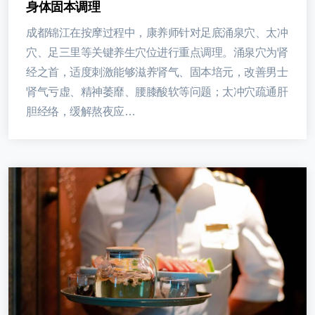
身体固本调理
成都锦江在按摩过程中，康养师针对足底涌泉穴、太冲
穴、足三里等关键养生穴位进行重点调理。涌泉穴为肾
经之首，适度刺激能够滋养肾气、固本培元，改善男士
肾气亏虚、精神萎靡、腰膝酸软等问题；太冲穴疏通肝
胆经络，缓解熬夜应…