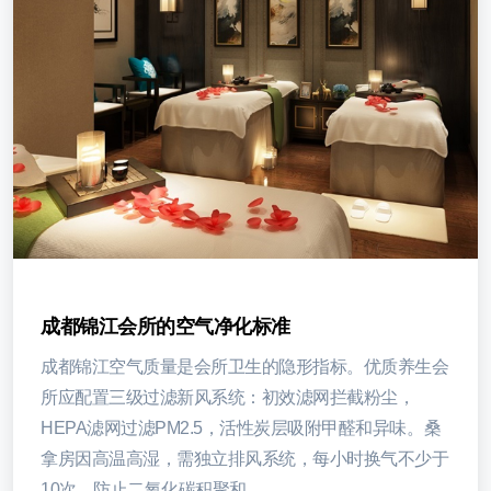
成都锦江会所的空气净化标准
成都锦江空气质量是会所卫生的隐形指标。优质养生会
所应配置三级过滤新风系统：初效滤网拦截粉尘，
HEPA滤网过滤PM2.5，活性炭层吸附甲醛和异味。桑
拿房因高温高湿，需独立排风系统，每小时换气不少于
10次，防止二氧化碳积聚和…