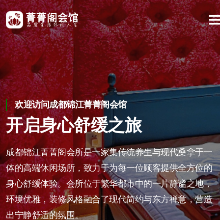
欢迎访问成都锦江菁菁阁会馆
在欢乐中留住健康；享受养生的乐趣
享受一场身心的舒缓之旅。我们期待您的到来
开启身心舒缓之旅
让顾客在菁菁阁找到身心的
成都锦江高端养生休闲会所
归宿
成都锦江菁菁阁会所是一家集传统养生与现代桑拿于一
成都锦江菁菁阁会所，是都市中的一片宁静绿洲，是您
体的高端休闲场所，致力于为每一位顾客提供全方位的
身心放松的港湾，更是您健康养生的家园。在这里，您
菁菁阁会所，不仅是养生的场所，更是心灵的归宿。在
身心舒缓体验。会所位于繁华都市中的一片静谧之地，
可以抛却烦恼，享受一场身心的舒缓之旅。我们期待您
这里，您可以抛却烦恼，享受一场身心的舒缓之旅。
环境优雅，装修风格融合了现代简约与东方禅意，营造
的到来，与您一起开启健康、快乐的生活之旅。
出宁静舒适的氛围。