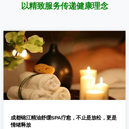
以
精
致
服
务
传
递
健
康
理
念
成都锦江精油舒缓SPA疗愈，不止是放松，更是
情绪释放