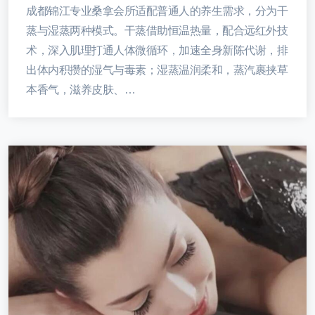
成都锦江专业桑拿会所适配普通人的养生需求，分为干
蒸与湿蒸两种模式。干蒸借助恒温热量，配合远红外技
术，深入肌理打通人体微循环，加速全身新陈代谢，排
出体内积攒的湿气与毒素；湿蒸温润柔和，蒸汽裹挟草
本香气，滋养皮肤、…