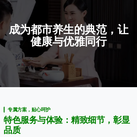
成
为
都
市
养
生
的
典
范
，
让
健
康
与
优
雅
同
行
专属方案，贴心呵护
特
色
服
务
与
体
验
：
精
致
细
节
，
彰
显
品
质