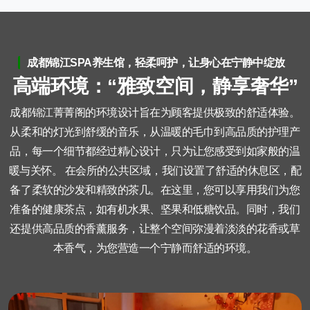
成都锦江SPA养生馆，轻柔呵护，让身心在宁静中绽放
高
端
环
境
：
“
雅
致
空
间
，
静
享
奢
华
”
成都锦江菁菁阁的环境设计旨在为顾客提供极致的舒适体验。
从柔和的灯光到舒缓的音乐，从温暖的毛巾到高品质的护理产
品，每一个细节都经过精心设计，只为让您感受到如家般的温
暖与关怀。 在会所的公共区域，我们设置了舒适的休息区，配
备了柔软的沙发和精致的茶几。在这里，您可以享用我们为您
准备的健康茶点，如有机水果、坚果和低糖饮品。同时，我们
还提供高品质的香薰服务，让整个空间弥漫着淡淡的花香或草
本香气，为您营造一个宁静而舒适的环境。