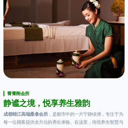
菁菁阁会所
静
谧
之
境
，
悦
享
养
生
雅
韵
成都锦江高端桑拿会所
，是都市中的一片宁静绿洲，专注于为
每一位顾客提供全方位的养生体验。在这里，传统养生智慧与