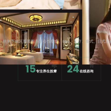
杭州下城区菁菁阁养生会馆桑拿、spa、足疗、泰式、日式应
15
24
年
H
专注养生按摩
在线咨询