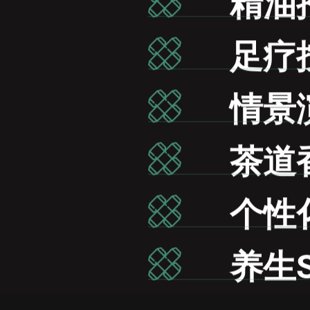
精油
足疗
情景
茶道
个性
养生S