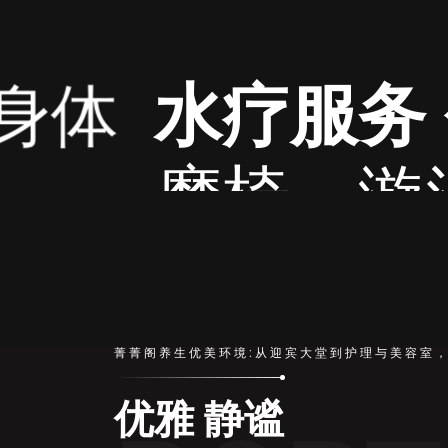
包括按摩浴缸
涡浴等，通过水
关节。
源自泰国的按摩
菁菁阁养生优美环境:从迎宾大堂到护理与美容室
优雅 静谧