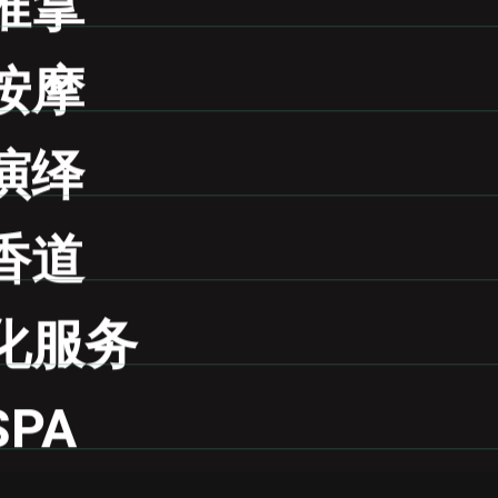
推拿
按摩
演绎
香道
化服务
PA