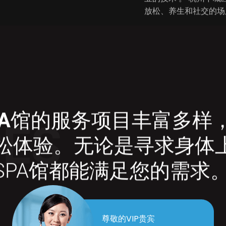
放松、养生和社交的场
A
馆的服务项目丰富多样
CES
松体验。无论是寻求身体
SPA馆都能满足您的需求
尊敬的VIP贵宾