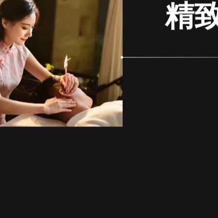
精
有尽有