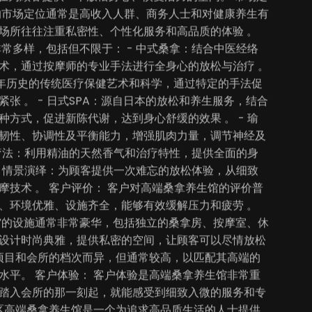
的市场定位通常是高收入人群、商务人士和对健康养生有
场所往往注重私密性、个性化服务和高品质的体验 。
非常多样，包括但不限于： - 中式桑拿：结合中医经络
术，通过按摩师的专业手法进行全身心的放松与治疗 。
四千年历史的传统医疗保健艺术和科学，通过特定的手法促
张 。 - 日式SPA：源自日本的放松和养生服务，结合
种方式，促进新陈代谢，达到身心舒缓的效果 。 - 瑜
韧性、协调性及平衡能力，增强肌肉力量，调节神经及
香薰疗法：利用精油的天然香气和治疗特性，提供全面的身
 - 情景演绎：为顾客提供一次难忘的放松体验，从细致
摩技术 。 客户评价： 客户对高端桑拿养生馆的评价普
、环境优雅、设施齐全，能够有效缓解压力和疲劳 。
馆的设施通常非常豪华，包括独立的桑拿房、按摩室、休
设计时尚典雅，提供私密的空间，让顾客可以尽情放松
务项目和会所的档次而异，但通常较高，以匹配其高端的
水平。 客户体验： 客户体验是高端桑拿养生馆非常重
踏入会所的那一刻起，就能感受到细致入微的服务和专
城区高端桑拿养生馆是一个为追求高品质生活的人士提供