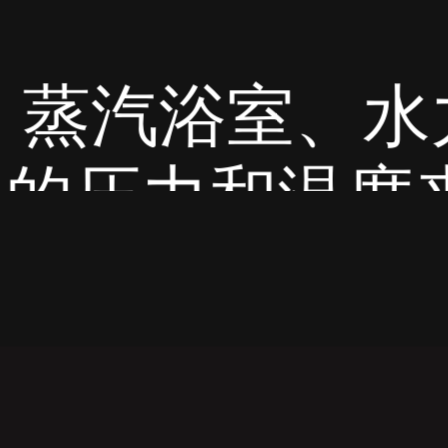
力按
来放
慢而