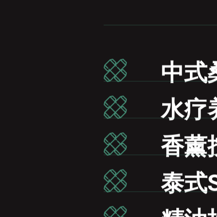
中式
水疗
香薰
泰式S