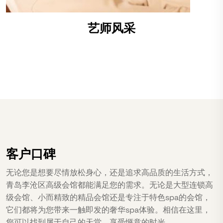
艺师风采
客户口碑
无论您是想要尽情放松身心，还是追求高品质的生活方式，
青岛李沧区高级会馆都能满足您的需求。无论是大型连锁高
级会馆、小而精致的精品会馆还是专注于特色spa的会馆，
它们都将为您带来一触即发的奢华spa体验。相信在这里，
您可以找到属于自己的天堂，享受惬意的时光。