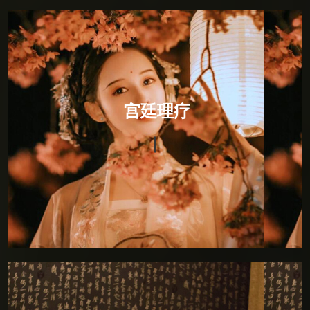
宫廷理疗
宫廷理疗
宫廷理疗，融入印度瑜伽的柔美与灵动后全新推出。将
恢宏与霸气放进一处幽居的男子，回眸一笑间褪落六宫
粉黛的佳人，通过砭、针、灸、药，以及导引按跷，从
而恢复和保持生理的均衡与平和。