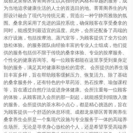
成都龙泉驿区菁菁阁养生以其独特的风格和卓越的服务，成
为当地追求健康生活的人士的首选目的地。菁菁阁养生的内
部设计融合了现代与传统元素，营造出一种宁静而雅致的氛
围。桑拿房采用了先进的温控系统，确保顾客在享受桑拿的
同时，能感受到最适宜的温度。此外，会所还配备了高端的
水疗设施，包括按摩池、蒸汽室等，为顾客提供了全方位的
放松体验。的服务团队由经验丰富的专业人士组成，他们提
供的服务包括但不限于传统的桑拿体验、专业的按摩服务、
个性化的健康咨询等。每一位顾客都能在这里享受到量身定
制的服务，满足其对健康和放松的需求。 会所提供的养生项
目丰富多样，旨在帮助顾客缓解压力、恢复活力。除了基础
的桑拿服务外，还有特色的中草药浴、热石按摩、瑜伽课程
等，旨在通过自然疗法促进身体健康。会所注重每一位顾客
的体验，从顾客踏入会所的那一刻起，就能感受到细致入微
的服务。会所提供的茶水和小点心，都是精心挑选的，旨在
为顾客提供一个舒适的休息环境。成都龙泉驿区菁菁阁养生
桑拿养生会所是一个集现代设施与专业服务于一体的高端养
生场所。无论是寻求身心放松的个人，还是希望享受高端养