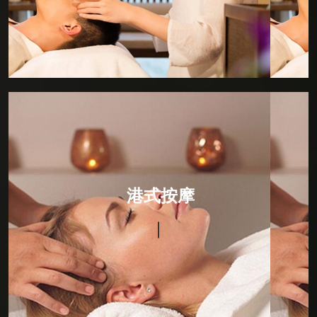
法。
港式按摩
选用纯天然植物提炼而成的精华原液,结合专用护肤按摩
油，秉承物理学和生物学的原理，以缓慢轻柔的动作对
港式按摩
人体进行按压、摩擦、推拿。按摩手法细腻、指间节奏
感强。从而达到刺激皮肤神经，具有排毒、润肤养颜、
消脂纤体、提神醒脑、舒经活络、养肾补元、改善和平
衡新陈代谢功效;即刻消除精神疲劳，舒缓焦虑及紧张功
能，并有利于多种慢性疾病的康复。