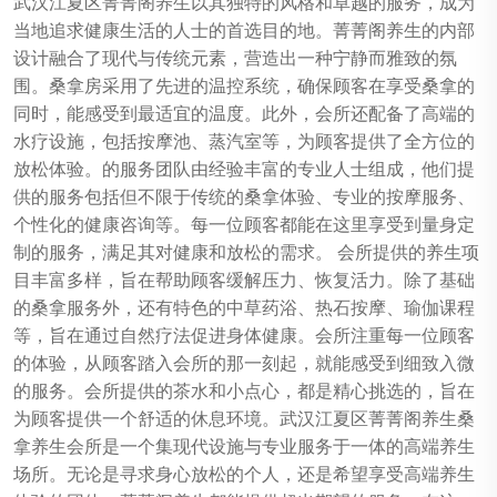
武汉江夏区菁菁阁养生以其独特的风格和卓越的服务，成为
当地追求健康生活的人士的首选目的地。菁菁阁养生的内部
设计融合了现代与传统元素，营造出一种宁静而雅致的氛
围。桑拿房采用了先进的温控系统，确保顾客在享受桑拿的
同时，能感受到最适宜的温度。此外，会所还配备了高端的
水疗设施，包括按摩池、蒸汽室等，为顾客提供了全方位的
放松体验。的服务团队由经验丰富的专业人士组成，他们提
供的服务包括但不限于传统的桑拿体验、专业的按摩服务、
个性化的健康咨询等。每一位顾客都能在这里享受到量身定
制的服务，满足其对健康和放松的需求。 会所提供的养生项
目丰富多样，旨在帮助顾客缓解压力、恢复活力。除了基础
的桑拿服务外，还有特色的中草药浴、热石按摩、瑜伽课程
等，旨在通过自然疗法促进身体健康。会所注重每一位顾客
的体验，从顾客踏入会所的那一刻起，就能感受到细致入微
的服务。会所提供的茶水和小点心，都是精心挑选的，旨在
为顾客提供一个舒适的休息环境。武汉江夏区菁菁阁养生桑
拿养生会所是一个集现代设施与专业服务于一体的高端养生
场所。无论是寻求身心放松的个人，还是希望享受高端养生