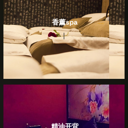
香薰spa
特色香薰，源自东方，驻足东方，寻觅SPA发展之道，
香薰spa
将日本SPA秘术引进复刻，打造完美日式风格，让您通
过一场SPA即可畅游东瀛。精心营造舒适雅致的私人空
间，打造特色包房，在绝对私人的个人空间内，您可以
享受水疗按摩，特色SPA，才艺表演等独特项目，让您
专业压力，远离喧嚣，回归真我。
精油开背
开精油SPA疏通豚部疏通四肢油压盛部保养除湿共计
精油开背