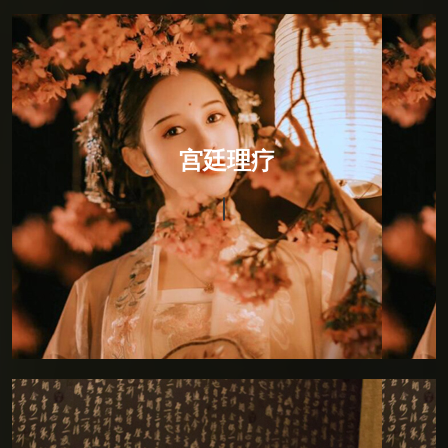
宫廷理疗
宫廷理疗
宫廷理疗，融入印度瑜伽的柔美与灵动后全新推出。将
恢宏与霸气放进一处幽居的男子，回眸一笑间褪落六宫
粉黛的佳人，通过砭、针、灸、药，以及导引按跷，从
而恢复和保持生理的均衡与平和。