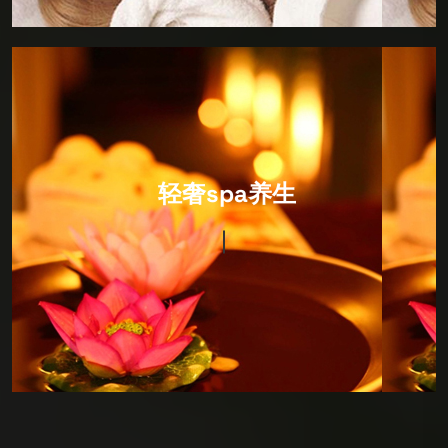
IT Consultancy
轻奢spa养生
环境以日式风格为主，装修设计很有风格，硬件设施非
常完善，卫生细节做的很出色，包括拖鞋都会当你面消
毒！价格很合适，因为综合性很强，所以喜欢深度SPA
护理的朋友可以来看看