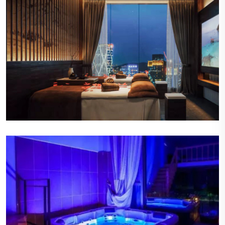
宜人的香氛
空气中弥漫着淡淡的香薰气息，这些香氛不仅令人
愉悦，还能帮助顾客放松心情，提升整体的感官享
受。
柔和的照明
会所内的照明设计巧妙，营造出温暖而柔和的光
线，既不会太过刺眼，也不会显得昏暗，为顾客提
供了一个舒适的视觉环境。