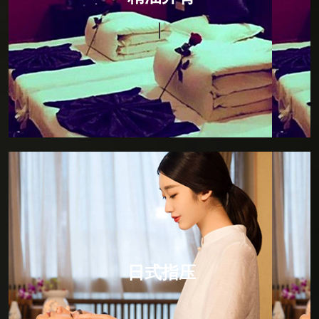
150分钟，柔和的手法，贴心的服务，华贵的私人护理
贵宾室，让阁下尽可享受独立的私人空间，暂且挥别急
促的都市节奏。以畅快的感官之旅，来唤醒您的每一寸
肌肤，感受全身心的放松。
日式指压
日式指压，所谓“日式按摩”是以中医推拿为基本的手
法。因为中国文化对日本的影响是根深蒂固的。日式按
摩就是点道手法的具体应用，所以日式按摩的主要作用
日式指压
点就是人体的动脉血管，通过人体动脉血管的三玄性空
间运动规律对人体的经脉进行比较有效的调节，所以日
式按摩是比较简单的，但却是寓意深刻的保健按摩方