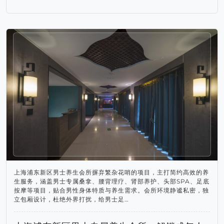
上海浦东新区男士养生会所摒弃繁杂花哨的项目，主打简约高效的养
生服务，涵盖男士专属桑拿、腰背理疗、肾部养护、头部SPA、足底
按摩等项目，贴合男性身体特质与养生需求。会所环境静谧私密，独
立包厢设计，杜绝外界打扰，给男士足…