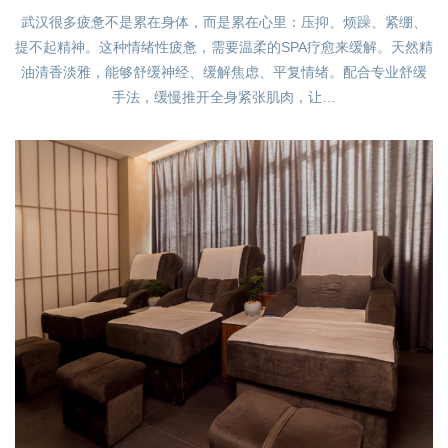
武汉很多疲惫不是累在身体，而是累在心里：压抑、烦躁、紧绷、
提不起精神。这种情绪性疲惫，需要温柔的SPA疗愈来缓解。天然精
油清香淡雅，能够舒缓神经、缓解焦虑、平复情绪。配合专业舒缓
手法，缓慢推开全身紧张肌肉，让…