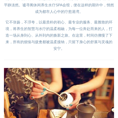
平静淡然。谧寻阁休闲养生水疗SPA会馆，便在这样的期许中，悄然
成为都市人心中的疗愈港湾。
它不张扬，不浮夸，以最质朴的初心、最专业的服务、最雅致的环
境，将养生的智慧与水疗的温柔相融，为每一位奔赴而来的人，打
造一场从身到心、从外到内的焕新之旅。在这里，时间仿佛慢了下
来，所有的烦恼与疲惫都被温柔接纳，只留下身心的舒展与灵魂的
安宁。