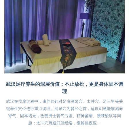
武汉足疗养生的深层价值：不止放松，更是身体固本调
理
武汉在按摩过程中，康养师针对足底涌泉穴、太冲穴、足三里等关
键养生穴位进行重点调理。涌泉穴为肾经之首，适度刺激能够滋养
肾气、固本培元，改善男士肾气亏虚、精神萎靡、腰膝酸软等问
题；太冲穴疏通肝胆经络，缓解熬夜应…