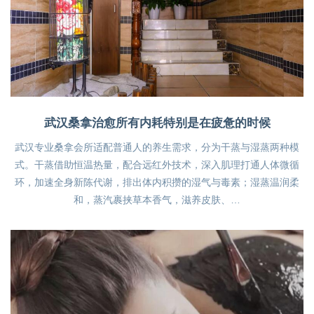
武汉桑拿治愈所有内耗特别是在疲惫的时候
武汉专业桑拿会所适配普通人的养生需求，分为干蒸与湿蒸两种模
式。干蒸借助恒温热量，配合远红外技术，深入肌理打通人体微循
环，加速全身新陈代谢，排出体内积攒的湿气与毒素；湿蒸温润柔
和，蒸汽裹挟草本香气，滋养皮肤、…