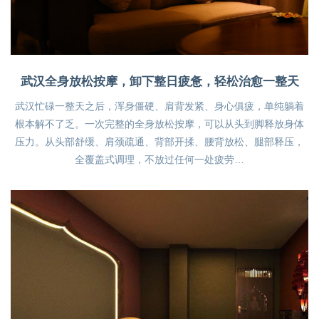
武汉全身放松按摩，卸下整日疲惫，轻松治愈一整天
武汉忙碌一整天之后，浑身僵硬、肩背发紧、身心俱疲，单纯躺着
根本解不了乏。一次完整的全身放松按摩，可以从头到脚释放身体
压力。从头部舒缓、肩颈疏通、背部开揉、腰背放松、腿部释压，
全覆盖式调理，不放过任何一处疲劳…