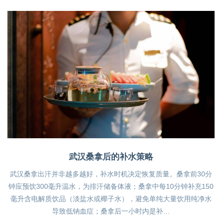
武汉桑拿后的补水策略
武汉桑拿出汗并非越多越好，补水时机决定恢复质量。桑拿前30分
钟应预饮300毫升温水，为排汗储备体液；桑拿中每10分钟补充150
毫升含电解质饮品（淡盐水或椰子水），避免单纯大量饮用纯净水
导致低钠血症；桑拿后一小时内是补…