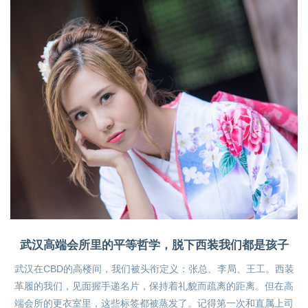
武汉高端会所里的平等哲学，脱下西装我们都是孩子
武汉在CBD的高楼间，我们被头衔定义：张总、李局、王工。西装
革履的我们，见面握手递名片，保持着礼貌而疏离的距离。但在高
端会所的更衣室里，这些标签都被蒸发了。记得第一次和直属上司