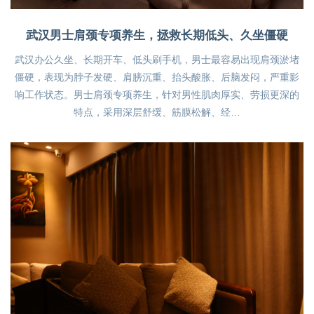
武汉男士肩颈专项养生，拯救长期低头、久坐僵硬
武汉办公久坐、长期开车、低头刷手机，男士最容易出现肩颈淤堵
僵硬，表现为脖子发硬、肩膀沉重、抬头酸胀、后脑发闷，严重影
响工作状态。男士肩颈专项养生，针对男性肌肉厚实、劳损更深的
特点，采用深层舒缓、筋膜松解、经…