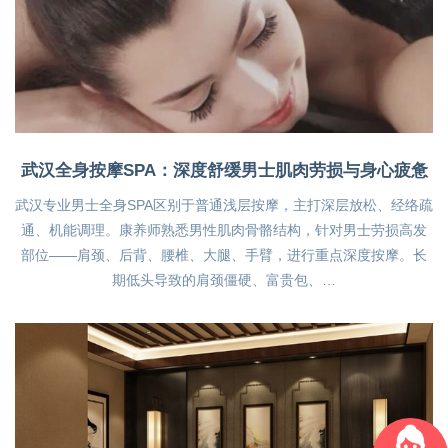
武汉全身按摩SPA：深度舒缓男士肌肉劳损与身心疲惫
武汉专业男士全身SPA区别于普通浅层按摩，主打深层放松、经络疏
通、机能调理。康养师熟悉男性肌肉骨骼结构，针对男士劳损高发
部位——肩颈、后背、腰椎、大腿、手臂，进行重点深度按摩。长
期低头导致的肩颈僵硬、富贵包、…