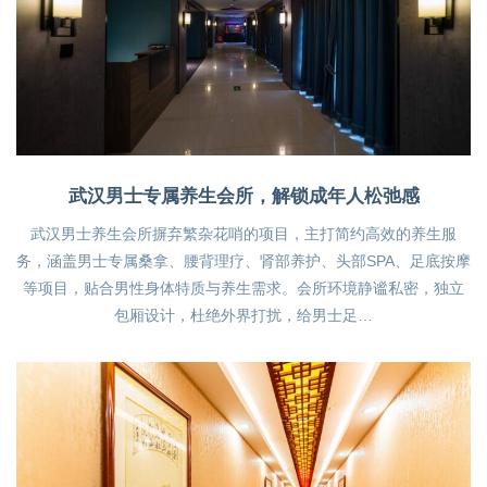
武汉男士专属养生会所，解锁成年人松弛感
武汉男士养生会所摒弃繁杂花哨的项目，主打简约高效的养生服
务，涵盖男士专属桑拿、腰背理疗、肾部养护、头部SPA、足底按摩
等项目，贴合男性身体特质与养生需求。会所环境静谧私密，独立
包厢设计，杜绝外界打扰，给男士足…