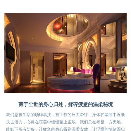
藏于尘世的身心归处，揉碎疲惫的温柔秘境
我们总被生活的琐碎裹挟，被工作的压力牵绊，身体在紧绷中逐渐
失去活力，心灵在喧嚣中慢慢蒙上尘埃。我们总在寻觅一方天地，
能卸下所有防备，让疲惫的身心得到温柔安放，让浮躁的情绪回归