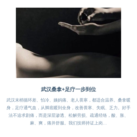
武汉桑拿+足疗一步到位
武汉末梢循环差、怕冷、姨妈痛、老人畏寒，都适合温养。桑拿暖
身，足疗通气血，从脚底暖到全身，改善畏寒、失眠、乏力。好手
法不追求剧痛，而是深层渗透、松解劳损、疏通经络，酸、胀、
麻、爽，痛并舒服。我们技师持证上岗…