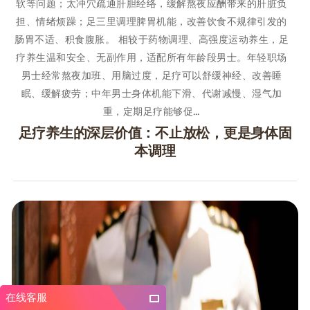
软等问题；太冲穴疏通肝胆经络，缓解熬夜应酬带来的肝脏负
担、情绪烦躁；足三里调理脾胃机能，改善饮食不规律引发的
肠胃不适、积食腹胀。 相较于药物调理、高强度运动养生，足
疗养生温和安全、无副作用，适配所有年龄段男士。年轻职场
男士经常熬夜加班、用脑过度，足疗可以舒缓神经、改善睡
眠、缓解疲劳；中年男士身体机能下滑、代谢减慢、湿气加
重，定期足疗能够促…
足疗养生的深层价值：不止放松，更是身体固
本调理
在线客服