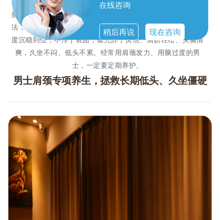
重影响工作状态。男士肩颈专项养生，针对男性肌肉厚实、劳
在线咨询
损更深的特点，采用深层舒缓、筋膜松解、经络疏通的组合手
法，精准化开肩颈结节、放松斜方肌紧张、疏通肩背气血。力
稍后再说
现在咨询
度沉稳到位，不浮于表面，做完脖子灵活、肩膀轻松、头脑清
爽，久坐不闷、低头不累。经常用肩颈发力、用脑过度的男
士，一定要定期养护。
男士肩颈专项养生，拯救长期低头、久坐僵硬