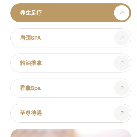
养生足疗
肩颈SPA
精油推拿
香薰spa
至尊待遇