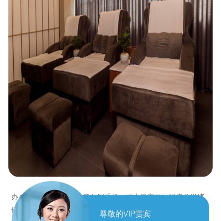
办公久坐、长期开车、低头刷手机，男士最容易出现肩颈淤堵
僵硬，表现为脖子发硬、肩膀沉重、抬头酸胀、后脑发闷，严
尊敬的VIP贵宾