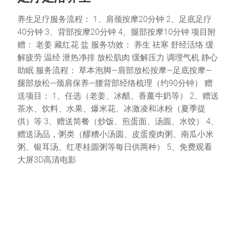
养生足疗服务流程： 1、肩颈按摩20分钟 2、足底足疗
40分钟 3、背部按摩20分钟 4、腿部按摩10分钟 项目附
赠： 老姜 藏红花 盐 服务功效： 养生 祛寒 舒经活络 缓
解疲劳 温经 泄热净排 放松肌肉 缓解压力 调理气机 静心
助眠 服务流程： 草本泡脚—肩部放松按摩—足底按摩—
腿部放松—颈肩保养—腰背部经络梳理（约90分钟） 赠
送项目： 1、任选（老姜、冰醋、香薰牛奶等） 2、赠送
茶水、饮料、水果、爆米花、冰激凌和冰粉（夏季提
供）等 3、赠送简餐（炒饭、煎蛋面、汤圆、水饺） 4、
赠送汤品，粥类（醪糟小汤圆、皮蛋瘦肉粥、南瓜小米
粥、银耳汤、红枣桂圆粥等每日供两种） 5、免费观看
大屏3D高清电影