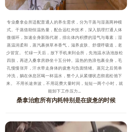
专业桑拿会所适配普通人的养生需求，分为干蒸与湿蒸两种模
式。干蒸借助恒温热量，配合远红外技术，深入肌理打通人体
微循环，加速全身新陈代谢，排出体内积攒的湿气与毒素；湿
蒸温润柔和，蒸汽裹挟草本香气，滋养皮肤、舒缓呼吸道，老
少皆宜。 忙碌一天后，放下手机来到会所，先泡温水汤池放松
四肢，再进入桑拿房静坐十五分钟。温热的热浪包裹全身，毛
孔慢慢张开，汗水带走身体的疲惫与负面情绪。蒸完之后简单
冲洗，躺在休息区喝一杯温水，整个人从紧绷状态彻底松弛下
来。 不用长途奔波，不用花费大量时间，短短一两个小时，就
能卸下工作压力…
桑拿治愈所有内耗特别是在疲惫的时候