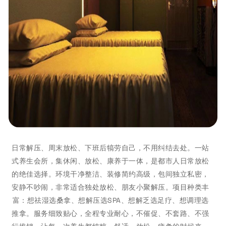
日常解压、周末放松、下班后犒劳自己，不用纠结去处。一站
式养生会所，集休闲、放松、康养于一体，是都市人日常放松
的绝佳选择。环境干净整洁、装修简约高级，包间独立私密，
安静不吵闹，非常适合独处放松、朋友小聚解压。项目种类丰
富：想祛湿选桑拿、想解压选SPA、想解乏选足疗、想调理选
推拿。服务细致贴心，全程专业耐心，不催促、不套路、不强