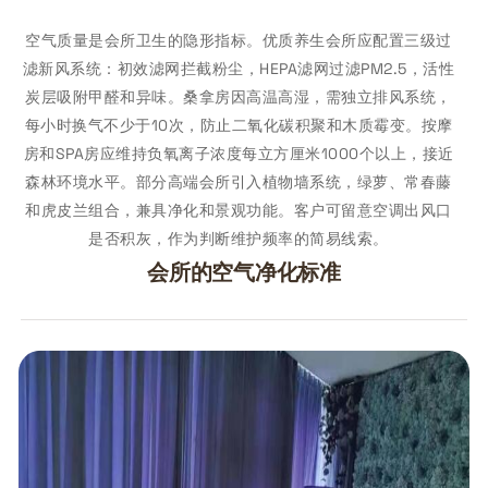
空气质量是会所卫生的隐形指标。优质养生会所应配置三级过
滤新风系统：初效滤网拦截粉尘，HEPA滤网过滤PM2.5，活性
炭层吸附甲醛和异味。桑拿房因高温高湿，需独立排风系统，
每小时换气不少于10次，防止二氧化碳积聚和木质霉变。按摩
房和SPA房应维持负氧离子浓度每立方厘米1000个以上，接近
森林环境水平。部分高端会所引入植物墙系统，绿萝、常春藤
和虎皮兰组合，兼具净化和景观功能。客户可留意空调出风口
是否积灰，作为判断维护频率的简易线索。
会所的空气净化标准