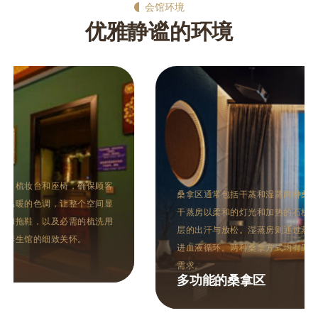
会馆环境
优雅静谧的环境
桑拿区通常包括干蒸和湿蒸两种桑拿房，设计现代而不失格调。
干蒸房以柔和的灯光和加热的石板为特色，让人在高温中体验深
层的出汗与放松。湿蒸房则通过蒸汽的温润，帮助打开毛孔，促
进血液循环。两种桑拿方式均有助于排毒养颜，满足不同顾客的
需求。
多功能的桑拿区