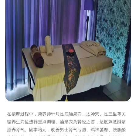
在按摩过程中，康养师针对足底涌泉穴、太冲穴、足三里等关
键养生穴位进行重点调理。涌泉穴为肾经之首，适度刺激能够
滋养肾气、固本培元，改善男士肾气亏虚、精神萎靡、腰膝酸