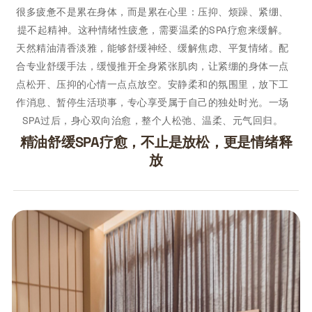
很多疲惫不是累在身体，而是累在心里：压抑、烦躁、紧绷、
提不起精神。这种情绪性疲惫，需要温柔的SPA疗愈来缓解。
天然精油清香淡雅，能够舒缓神经、缓解焦虑、平复情绪。配
合专业舒缓手法，缓慢推开全身紧张肌肉，让紧绷的身体一点
点松开、压抑的心情一点点放空。安静柔和的氛围里，放下工
作消息、暂停生活琐事，专心享受属于自己的独处时光。一场
SPA过后，身心双向治愈，整个人松弛、温柔、元气回归。
精油舒缓SPA疗愈，不止是放松，更是情绪释
放