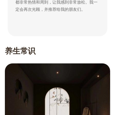
都非常热情和周到，让我感到非常放松。我一
到
定会再次光顾，并推荐给我的朋友们。
朋
养生常识