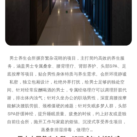
男士养生会所摒弃繁杂花哨的项目，主打简约高效的养生服
务，涵盖男士专属桑拿、腰背理疗、肾部养护、头部SPA、足
底按摩等项目，贴合男性身体特质与养生需求。会所环境静谧
私密，独立包厢设计，杜绝外界打扰，给男士足够的独处空
间。针对经常应酬喝酒的男士，专属经络理疗可以调理肝脏代
谢，排出体内浊气；针对久坐办公的职场男性，深度肩腰按摩
能解决腰肌劳损、颈椎僵硬的难题；针对失眠多梦人群，头部
SPA舒缓神经，提升睡眠质量。疲惫的时候，约上好友或是独
自前往会所，抛开工作与家庭的烦恼。沉浸式享受养生项目，
蒸桑拿排湿排毒，做理疗…