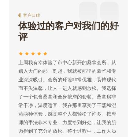
客户口碑
体验过的客户对我们的好
评
上周我有幸体验了市中心新开的桑拿会所，从
这
踏入大门的那一刻起，我就被那里的豪华和专
我
业深深吸引。会所的环境非常优雅，装饰现代
热
而不失温馨，让人一进入就感到放松。我选择
常
了一个包含桑拿和全身按摩的套餐。桑拿房非
蒸
常干净，温度适宜，我在那里享受了干蒸和湿
摩
蒸两种体验，感觉整个人都轻松了许多。按摩
肉
师的手法非常专业，力度恰到好处，让我的肌
常
肉得到了充分的放松。整个过程中，工作人员
所