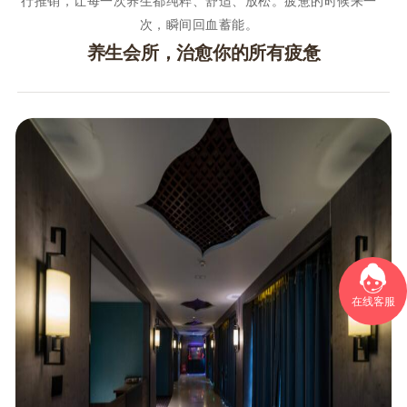
行推销，让每一次养生都纯粹、舒适、放松。疲惫的时候来一
次，瞬间回血蓄能。
养生会所，治愈你的所有疲惫
在线客服