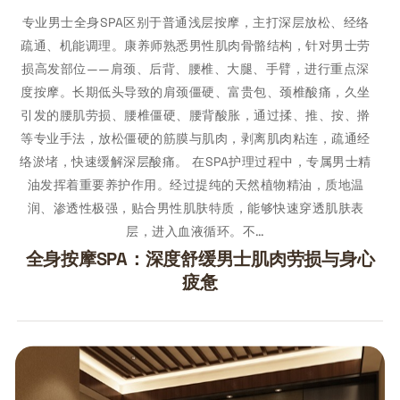
专业男士全身SPA区别于普通浅层按摩，主打深层放松、经络
疏通、机能调理。康养师熟悉男性肌肉骨骼结构，针对男士劳
损高发部位——肩颈、后背、腰椎、大腿、手臂，进行重点深
度按摩。长期低头导致的肩颈僵硬、富贵包、颈椎酸痛，久坐
引发的腰肌劳损、腰椎僵硬、腰背酸胀，通过揉、推、按、擀
等专业手法，放松僵硬的筋膜与肌肉，剥离肌肉粘连，疏通经
络淤堵，快速缓解深层酸痛。 在SPA护理过程中，专属男士精
油发挥着重要养护作用。经过提纯的天然植物精油，质地温
润、渗透性极强，贴合男性肌肤特质，能够快速穿透肌肤表
层，进入血液循环。不…
全身按摩SPA：深度舒缓男士肌肉劳损与身心
疲惫