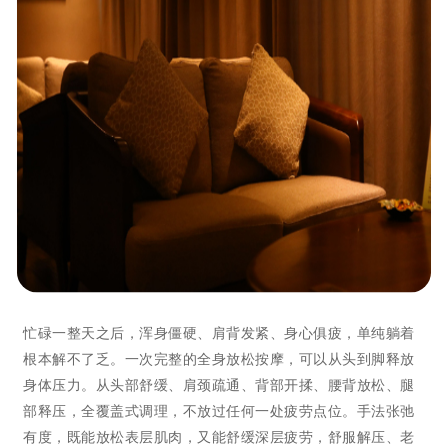
忙碌一整天之后，浑身僵硬、肩背发紧、身心俱疲，单纯躺着
根本解不了乏。一次完整的全身放松按摩，可以从头到脚释放
身体压力。从头部舒缓、肩颈疏通、背部开揉、腰背放松、腿
部释压，全覆盖式调理，不放过任何一处疲劳点位。手法张弛
有度，既能放松表层肌肉，又能舒缓深层疲劳，舒服解压、老