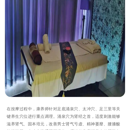
在按摩过程中，康养师针对足底涌泉穴、太冲穴、足三里等关
键养生穴位进行重点调理。涌泉穴为肾经之首，适度刺激能够
滋养肾气、固本培元，改善男士肾气亏虚、精神萎靡、腰膝酸