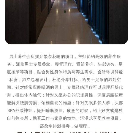
男士养生会所摒弃繁杂花哨的项目，主打简约高效的养生服
务，涵盖男士专属桑拿、腰背理疗、肾部养护、头部SPA、足
底按摩等项目，贴合男性身体特质与养生需求。会所环境静谧
私密，独立包厢设计，杜绝外界打扰，给男士足够的独处空
间。针对经常应酬喝酒的男士，专属经络理疗可以调理肝脏代
谢，排出体内浊气；针对久坐办公的职场男性，深度肩腰按摩
能解决腰肌劳损、颈椎僵硬的难题；针对失眠多梦人群，头部
SPA舒缓神经，提升睡眠质量。疲惫的时候，约上好友或是独
自前往会所，抛开工作与家庭的烦恼。沉浸式享受养生项目，
蒸桑拿排湿排毒，做理疗…