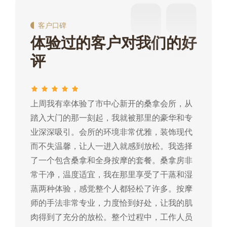
客户口碑
体验过的客户对我们的好
评
上周我有幸体验了市中心新开的桑拿会所，从
这
踏入大门的那一刻起，我就被那里的豪华和专
我
业深深吸引。会所的环境非常优雅，装饰现代
热
而不失温馨，让人一进入就感到放松。我选择
常
了一个包含桑拿和全身按摩的套餐。桑拿房非
蒸
常干净，温度适宜，我在那里享受了干蒸和湿
摩
蒸两种体验，感觉整个人都轻松了许多。按摩
肉
师的手法非常专业，力度恰到好处，让我的肌
常
肉得到了充分的放松。整个过程中，工作人员
所