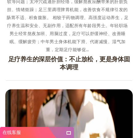
软等问题；太冲穴疏通肝胆经络，缓解熬夜应酬带来的肝脏负
担、情绪烦躁；足三里调理脾胃机能，改善饮食不规律引发的
肠胃不适、积食腹胀。 相较于药物调理、高强度运动养生，足
疗养生温和安全、无副作用，适配所有年龄段男士。年轻职场
男士经常熬夜加班、用脑过度，足疗可以舒缓神经、改善睡
眠、缓解疲劳；中年男士身体机能下滑、代谢减慢、湿气加
重，定期足疗能够促…
足疗养生的深层价值：不止放松，更是身体固
本调理
在线客服