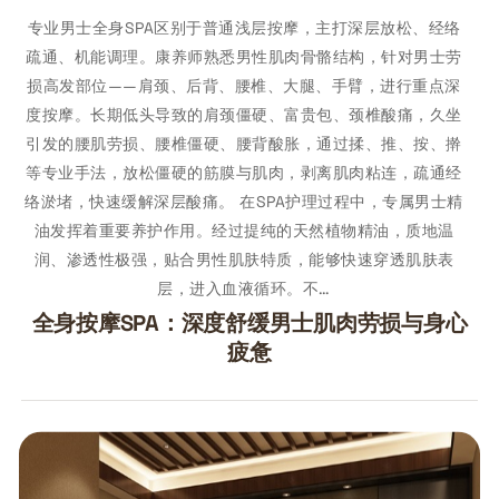
专业男士全身SPA区别于普通浅层按摩，主打深层放松、经络
疏通、机能调理。康养师熟悉男性肌肉骨骼结构，针对男士劳
损高发部位——肩颈、后背、腰椎、大腿、手臂，进行重点深
度按摩。长期低头导致的肩颈僵硬、富贵包、颈椎酸痛，久坐
引发的腰肌劳损、腰椎僵硬、腰背酸胀，通过揉、推、按、擀
等专业手法，放松僵硬的筋膜与肌肉，剥离肌肉粘连，疏通经
络淤堵，快速缓解深层酸痛。 在SPA护理过程中，专属男士精
油发挥着重要养护作用。经过提纯的天然植物精油，质地温
润、渗透性极强，贴合男性肌肤特质，能够快速穿透肌肤表
层，进入血液循环。不…
全身按摩SPA：深度舒缓男士肌肉劳损与身心
疲惫