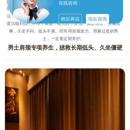
重影响工作状态。男士肩颈专项养生，针对男性肌肉厚实、劳
在线咨询
损更深的特点，采用深层舒缓、筋膜松解、经络疏通的组合手
法，精准化开肩颈结节、放松斜方肌紧张、疏通肩背气血。力
稍后再说
现在咨询
度沉稳到位，不浮于表面，做完脖子灵活、肩膀轻松、头脑清
爽，久坐不闷、低头不累。经常用肩颈发力、用脑过度的男
士，一定要定期养护。
男士肩颈专项养生，拯救长期低头、久坐僵硬