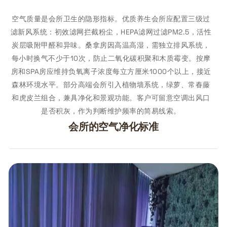
空气质量是会所卫生的隐形指标。优质养生会所应配置三级过
滤新风系统：初效滤网拦截粉尘，HEPA滤网过滤PM2.5，活性
炭层吸附甲醛和异味。桑拿房因高温高湿，需独立排风系统，
每小时换气不少于10次，防止二氧化碳积聚和木质霉变。按摩
房和SPA房应维持负氧离子浓度每立方厘米1000个以上，接近
森林环境水平。部分高端会所引入植物墙系统，绿萝、常春藤
和虎皮兰组合，兼具净化和景观功能。客户可留意空调出风口
是否积灰，作为判断维护频率的简易线索。
会所的空气净化标准