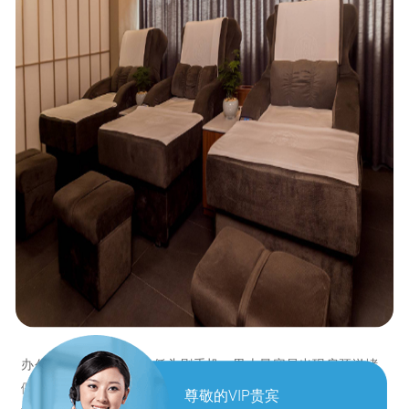
办公久坐、长期开车、低头刷手机，男士最容易出现肩颈淤堵
僵硬，表现为脖子发硬、肩膀沉重、抬头酸胀、后脑发闷，严
尊敬的VIP贵宾