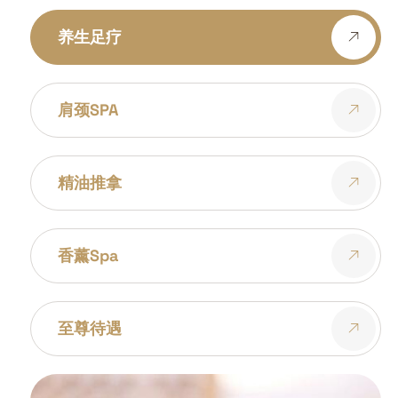
养生足疗
肩颈SPA
精油推拿
香薰spa
至尊待遇