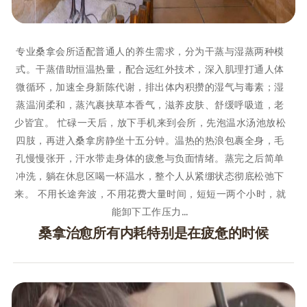
专业桑拿会所适配普通人的养生需求，分为干蒸与湿蒸两种模
式。干蒸借助恒温热量，配合远红外技术，深入肌理打通人体
微循环，加速全身新陈代谢，排出体内积攒的湿气与毒素；湿
蒸温润柔和，蒸汽裹挟草本香气，滋养皮肤、舒缓呼吸道，老
少皆宜。 忙碌一天后，放下手机来到会所，先泡温水汤池放松
四肢，再进入桑拿房静坐十五分钟。温热的热浪包裹全身，毛
孔慢慢张开，汗水带走身体的疲惫与负面情绪。蒸完之后简单
冲洗，躺在休息区喝一杯温水，整个人从紧绷状态彻底松弛下
来。 不用长途奔波，不用花费大量时间，短短一两个小时，就
能卸下工作压力…
桑拿治愈所有内耗特别是在疲惫的时候