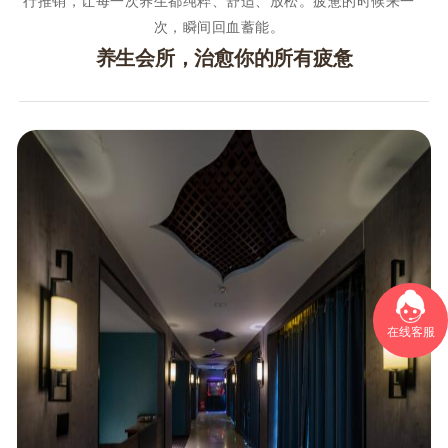
行推销，让每一次养生都纯粹、舒适、放松。疲惫的时候来一
次，瞬间回血蓄能。
养生会所，治愈你的所有疲惫
在线客服