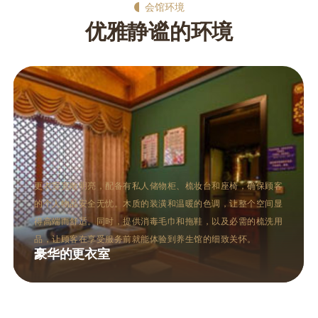
会馆环境
优雅静谧的环境
桑拿区通常包括干蒸和湿蒸两种桑拿房，设计现代而不失格调。
干蒸房以柔和的灯光和加热的石板为特色，让人在高温中体验深
层的出汗与放松。湿蒸房则通过蒸汽的温润，帮助打开毛孔，促
进血液循环。两种桑拿方式均有助于排毒养颜，满足不同顾客的
需求。
多功能的桑拿区