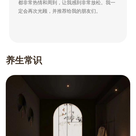
都非常热情和周到，让我感到非常放松。我一
到
定会再次光顾，并推荐给我的朋友们。
朋
养生常识