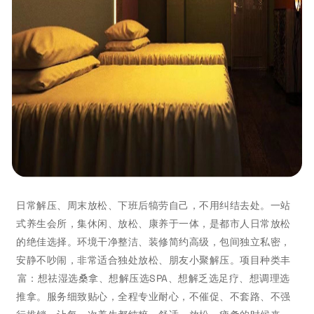
日常解压、周末放松、下班后犒劳自己，不用纠结去处。一站
式养生会所，集休闲、放松、康养于一体，是都市人日常放松
的绝佳选择。环境干净整洁、装修简约高级，包间独立私密，
安静不吵闹，非常适合独处放松、朋友小聚解压。项目种类丰
富：想祛湿选桑拿、想解压选SPA、想解乏选足疗、想调理选
推拿。服务细致贴心，全程专业耐心，不催促、不套路、不强