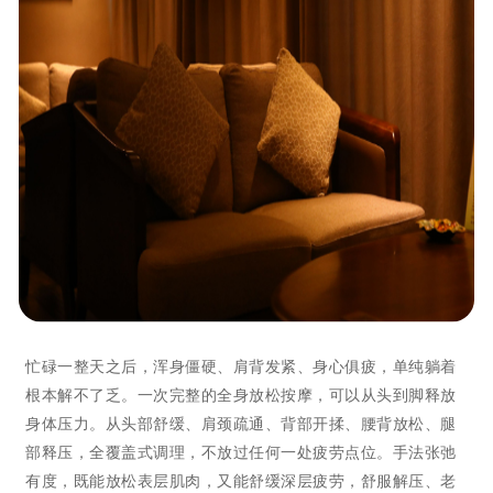
忙碌一整天之后，浑身僵硬、肩背发紧、身心俱疲，单纯躺着
根本解不了乏。一次完整的全身放松按摩，可以从头到脚释放
身体压力。从头部舒缓、肩颈疏通、背部开揉、腰背放松、腿
部释压，全覆盖式调理，不放过任何一处疲劳点位。手法张弛
有度，既能放松表层肌肉，又能舒缓深层疲劳，舒服解压、老