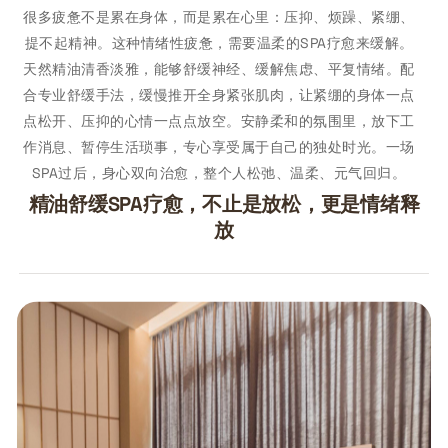
很多疲惫不是累在身体，而是累在心里：压抑、烦躁、紧绷、
提不起精神。这种情绪性疲惫，需要温柔的SPA疗愈来缓解。
天然精油清香淡雅，能够舒缓神经、缓解焦虑、平复情绪。配
合专业舒缓手法，缓慢推开全身紧张肌肉，让紧绷的身体一点
点松开、压抑的心情一点点放空。安静柔和的氛围里，放下工
作消息、暂停生活琐事，专心享受属于自己的独处时光。一场
SPA过后，身心双向治愈，整个人松弛、温柔、元气回归。
精油舒缓SPA疗愈，不止是放松，更是情绪释
放