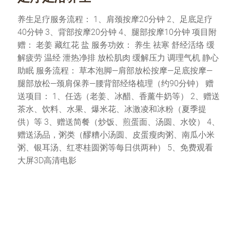
养生足疗服务流程： 1、肩颈按摩20分钟 2、足底足疗
40分钟 3、背部按摩20分钟 4、腿部按摩10分钟 项目附
赠： 老姜 藏红花 盐 服务功效： 养生 祛寒 舒经活络 缓
解疲劳 温经 泄热净排 放松肌肉 缓解压力 调理气机 静心
助眠 服务流程： 草本泡脚—肩部放松按摩—足底按摩—
腿部放松—颈肩保养—腰背部经络梳理（约90分钟） 赠
送项目： 1、任选（老姜、冰醋、香薰牛奶等） 2、赠送
茶水、饮料、水果、爆米花、冰激凌和冰粉（夏季提
供）等 3、赠送简餐（炒饭、煎蛋面、汤圆、水饺） 4、
赠送汤品，粥类（醪糟小汤圆、皮蛋瘦肉粥、南瓜小米
粥、银耳汤、红枣桂圆粥等每日供两种） 5、免费观看
大屏3D高清电影