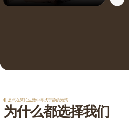
是您在繁忙生活中寻找宁静的港湾
为
什
么
都
选
择
我
们