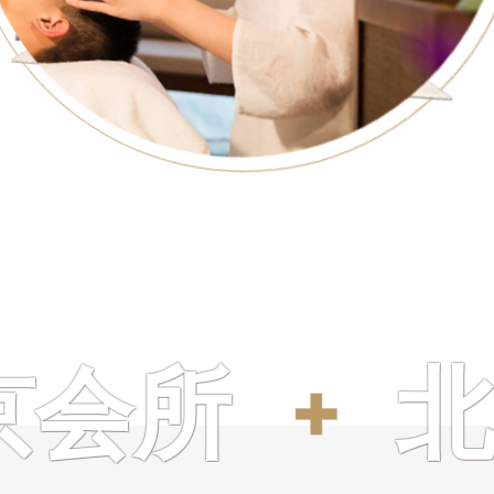
所
北京s