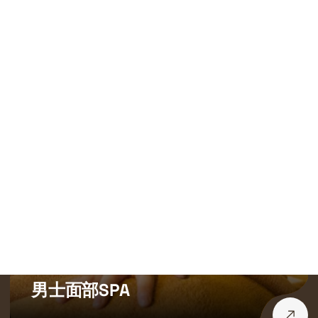
我
们
的
服
务
男士面部SPA
尊敬的VIP贵宾