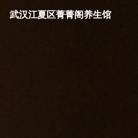
武汉江夏区
菁菁阁养生馆