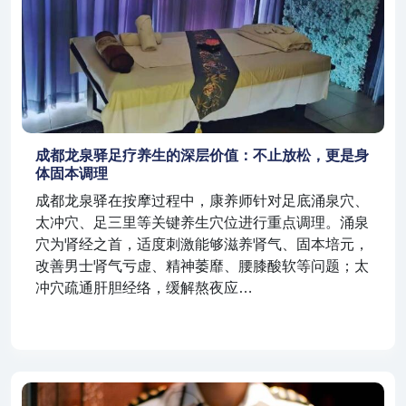
成都龙泉驿足疗养生的深层价值：不止放松，更是身
体固本调理
成都龙泉驿在按摩过程中，康养师针对足底涌泉穴、
太冲穴、足三里等关键养生穴位进行重点调理。涌泉
穴为肾经之首，适度刺激能够滋养肾气、固本培元，
改善男士肾气亏虚、精神萎靡、腰膝酸软等问题；太
冲穴疏通肝胆经络，缓解熬夜应…