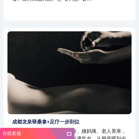
成都龙泉驿桑拿+足疗一步到位
成都龙泉驿末梢循环差、怕冷、姨妈痛、老人畏寒，
在线客服
都适合温养。桑拿暖身，足疗通气血，从脚底暖到全