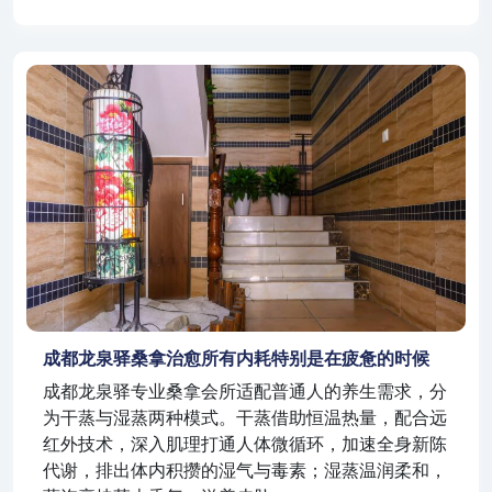
成都龙泉驿桑拿治愈所有内耗特别是在疲惫的时候
成都龙泉驿专业桑拿会所适配普通人的养生需求，分
为干蒸与湿蒸两种模式。干蒸借助恒温热量，配合远
红外技术，深入肌理打通人体微循环，加速全身新陈
代谢，排出体内积攒的湿气与毒素；湿蒸温润柔和，