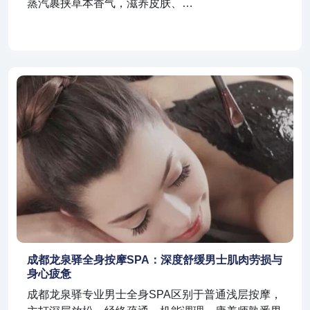
蒸汽裹挟草本香气，滋养皮肤、…
成都龙泉驿全身按摩SPA：深度舒缓男士肌肉劳损与
身心疲惫
成都龙泉驿专业男士全身SPA区别于普通浅层按摩，