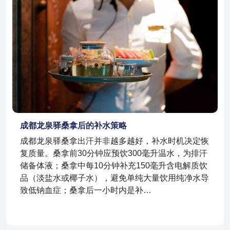
成都龙泉驿桑拿后的补水策略
成都龙泉驿桑拿出汗并非越多越好，补水时机决定恢
复质量。桑拿前30分钟应预饮300毫升温水，为排汗
储备体液；桑拿中每10分钟补充150毫升含电解质饮
品（淡盐水或椰子水），避免单纯大量饮用纯净水导
致低钠血症；桑拿后一小时内是补…