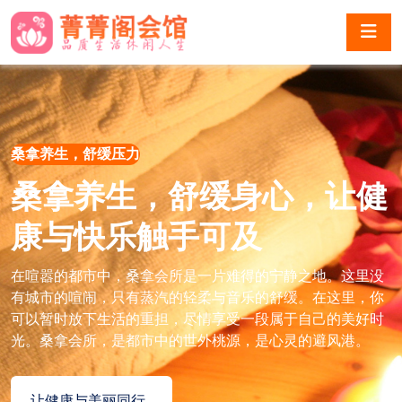
桑拿养生，舒缓压力
桑拿养生，舒缓身心，让健
康与快乐触手可及
在喧嚣的都市中，桑拿会所是一片难得的宁静之地。这里没
有城市的喧闹，只有蒸汽的轻柔与音乐的舒缓。在这里，你
可以暂时放下生活的重担，尽情享受一段属于自己的美好时
光。桑拿会所，是都市中的世外桃源，是心灵的避风港。
让健康与美丽同行