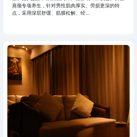
肩颈专项养生，针对男性肌肉厚实、劳损更深的特
点，采用深层舒缓、筋膜松解、经…